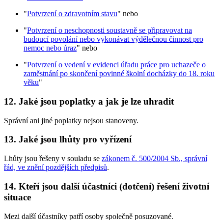
"
Potvrzení o zdravotním stavu
" nebo
"
Potvrzení o neschopnosti soustavně se připravovat na
budoucí povolání nebo vykonávat výdělečnou činnost pro
nemoc nebo úraz
" nebo
"
Potvrzení o vedení v evidenci úřadu práce pro uchazeče o
zaměstnání po skončení povinné školní docházky do 18. roku
věku
"
12. Jaké jsou poplatky a jak je lze uhradit
Správní ani jiné poplatky nejsou stanoveny.
13. Jaké jsou lhůty pro vyřízení
Lhůty jsou řešeny v souladu se
zákonem č. 500/2004 Sb., správní
řád, ve znění pozdějších předpisů
.
14. Kteří jsou další účastníci (dotčení) řešení životní
situace
Mezi další účastníky patří osoby společně posuzované.