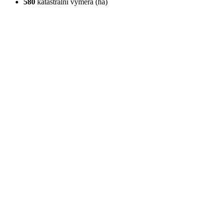
580
katastrální výměra (ha)