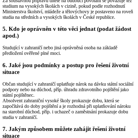
Za soustavnou přípravu dítěte na budoucí povolání se považuje též
studium na vysokých školách v cizině, pokud podle rozhodnutí
Ministerstva školství, mládeže a tělovýchovy je postaveno na roveň
studia na středních a vysokých školách v České republice.
5. Kdo je oprávněn v této věci jednat (podat žádost
apod.)
Studující v zahraničí nebo jiná oprávněná osoba na základě
předložení ověřené plné moci.
6. Jaké jsou podmínky a postup pro řešení životní
situace
Občan studující v zahraničí uplatňuje nárok na dávku státní sociální
podpory nebo na důchod, příp. úhradu zdravotního pojištění jako
státní pojištěnec.
Absolvent zahraniční vysoké školy prokazuje dobu, která se
započítává do doby pojištění a je rozhodná při uplatňování nároku
na starobní důchod, příp. i uchazeč o zaměstnání prokazuje dobu
studia v zahraničí.
7. Jakým způsobem můžete zahájit řešení životní
situace