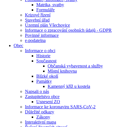
Matrika, svatby
Formuláře
Krizové řízení
Stavební úřad
Územní plán Všechovice
Informace o zpracování osobních údajů - GDPR
Povinné informace
e-podatelna
Obec
Informace o obci
Historie
Současnost
Občanská vybavenost a služby
Místní knihovna
Blízké okolí
Památky
Kamenný kříž u kostela
Napsali o nás
Zastupitelstvo obce
Usnesení ZO
Informace ke koronaviru SARS-CoV-2
Důležité odkazy
Zákony
Interaktivní mapa