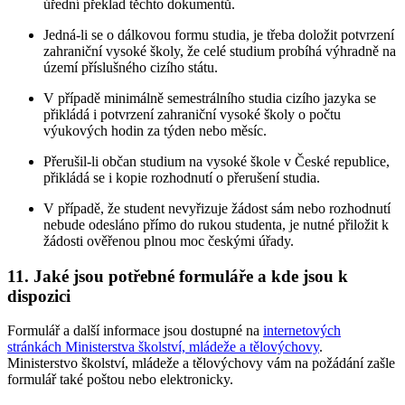
úřední překlad těchto dokumentů.
Jedná-li se o dálkovou formu studia, je třeba doložit potvrzení
zahraniční vysoké školy, že celé studium probíhá výhradně na
území příslušného cizího státu.
V případě minimálně semestrálního studia cizího jazyka se
přikládá i potvrzení zahraniční vysoké školy o počtu
výukových hodin za týden nebo měsíc.
Přerušil-li občan studium na vysoké škole v České republice,
přikládá se i kopie rozhodnutí o přerušení studia.
V případě, že student nevyřizuje žádost sám nebo rozhodnutí
nebude odesláno přímo do rukou studenta, je nutné přiložit k
žádosti ověřenou plnou moc českými úřady.
11. Jaké jsou potřebné formuláře a kde jsou k
dispozici
Formulář a další informace jsou dostupné na
internetových
stránkách Ministerstva školství, mládeže a tělovýchovy
.
Ministerstvo školství, mládeže a tělovýchovy vám na požádání zašle
formulář také poštou nebo elektronicky.