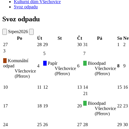
Kulturní dům Všechovice
Svoz odpadu
Svoz odpadu
Srpen
2026
Po
Út
St
Čt
Pá
So
Ne
27
28
29
30
31
1
2
3
5
7
Komunální
Papír
Bioodpad
odpad
4
6
8
9
Všechovice
Všechovice
Všechovice
(Přerov)
(Přerov)
(Přerov)
10
11
12
13
14
15
16
21
Bioodpad
17
18
19
20
22
23
Všechovice
(Přerov)
24
25
26
27
28
29
30