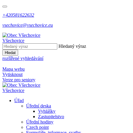
+420581622632
vsechovice@vsechovice.eu
Všechovice
Hledaný výraz
Hledat
rozšířené vyhledávání
Mapa webu
Vytisknout
Verze pro seniory
Všechovice
Úřad
Úřední deska
Vyhlášky
Zastupitelstvo
Úřední hodiny
Czech point
Formuláře, informace, svatby