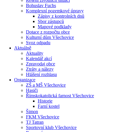
Řešení životních situací
Bohuslav Fuchs
Komplexní pozemkové úpravy
Zápisy z kontrolních dnů
Sbor zástupců
Mapové podklady
Dotace z rozpočtu obce
Kulturní dům Všechovice
Svoz odpadu
Aktuálně
Aktuality
Kalendář akcí
Zpravodaj obce
Ztráty a nálezy
Hlášení rozhlasu
Organizace
ZŠ a MŠ Všechovice
Hasiči
Římskokatolická farnost Všechovice
Historie
Farní kostel
Šimon
FKM Všechovice
TJ Tatran
Sportovní klub Všechovice