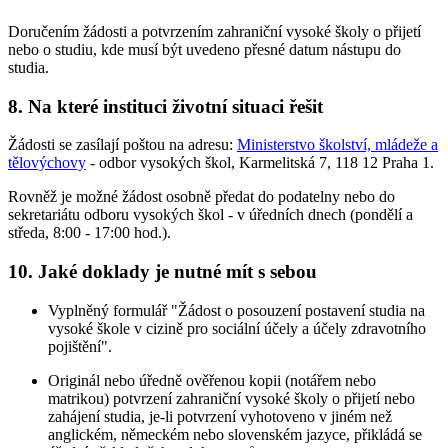
Doručením žádosti a potvrzením zahraniční vysoké školy o přijetí
nebo o studiu, kde musí být uvedeno přesné datum nástupu do
studia.
8. Na které instituci životní situaci řešit
Žádosti se zasílají poštou na adresu:
Ministerstvo školství, mládeže a
tělovýchovy
- odbor vysokých škol, Karmelitská 7, 118 12 Praha 1.
Rovněž je možné žádost osobně předat do podatelny nebo do
sekretariátu odboru vysokých škol - v úředních dnech (pondělí a
středa, 8:00 - 17:00 hod.).
10. Jaké doklady je nutné mít s sebou
Vyplněný formulář "Žádost o posouzení postavení studia na
vysoké škole v cizině pro sociální účely a účely zdravotního
pojištění".
Originál nebo úředně ověřenou kopii (notářem nebo
matrikou) potvrzení zahraniční vysoké školy o přijetí nebo
zahájení studia, je-li potvrzení vyhotoveno v jiném než
anglickém, německém nebo slovenském jazyce, přikládá se