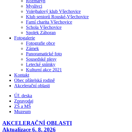
Rozmarýn
Myslivci
Volejbalový klub Všechovice
Klub seniorů Rouské-Všechovice
Farní charita Všechovice
Schola Všechovice
Spolek Záhoran
Fotogalerie
Fotografie obce
Zámek
Panoramatické foto
Sousedské plesy
Letecké snímky
Kulturní akce 2021
Kontakt
Obec přátelská rodině
Akcelerační oblasti
Úř. deska
Zpravodaj
ZŠ a MŠ
Muzeum
AKCELERAČNÍ OBLASTI
Aktualizace 6. 8. 2026