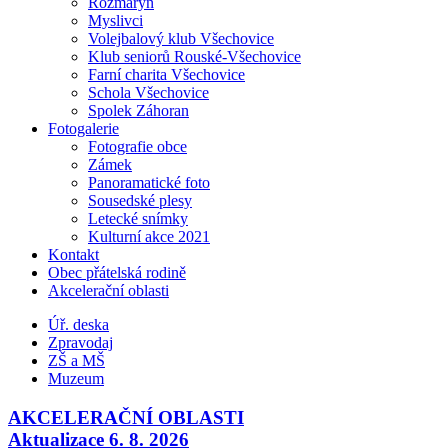
Rozmarýn
Myslivci
Volejbalový klub Všechovice
Klub seniorů Rouské-Všechovice
Farní charita Všechovice
Schola Všechovice
Spolek Záhoran
Fotogalerie
Fotografie obce
Zámek
Panoramatické foto
Sousedské plesy
Letecké snímky
Kulturní akce 2021
Kontakt
Obec přátelská rodině
Akcelerační oblasti
Úř. deska
Zpravodaj
ZŠ a MŠ
Muzeum
AKCELERAČNÍ OBLASTI
Aktualizace 6. 8. 2026