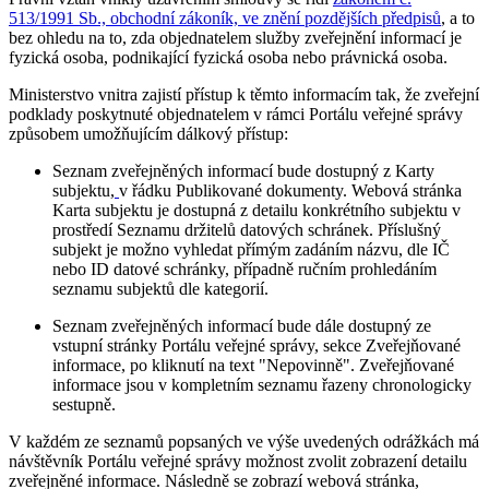
513/1991 Sb., obchodní zákoník, ve znění pozdějších předpisů
, a to
bez ohledu na to, zda objednatelem služby zveřejnění informací je
fyzická osoba, podnikající fyzická osoba nebo právnická osoba.
Ministerstvo vnitra zajistí přístup k těmto informacím tak, že zveřejní
podklady poskytnuté objednatelem v rámci Portálu veřejné správy
způsobem umožňujícím dálkový přístup:
Seznam zveřejněných informací bude dostupný z Karty
subjektu,
v řádku Publikované dokumenty. Webová stránka
Karta subjektu je dostupná z detailu konkrétního subjektu v
prostředí Seznamu držitelů datových schránek. Příslušný
subjekt je možno vyhledat přímým zadáním názvu, dle IČ
nebo ID datové schránky, případně ručním prohledáním
seznamu subjektů dle kategorií.
Seznam zveřejněných informací bude dále dostupný ze
vstupní stránky Portálu veřejné správy, sekce Zveřejňované
informace, po kliknutí na text "Nepovinně". Zveřejňované
informace jsou v kompletním seznamu řazeny chronologicky
sestupně.
V každém ze seznamů popsaných ve výše uvedených odrážkách má
návštěvník Portálu veřejné správy možnost zvolit zobrazení detailu
zveřejněné informace. Následně se zobrazí webová stránka,