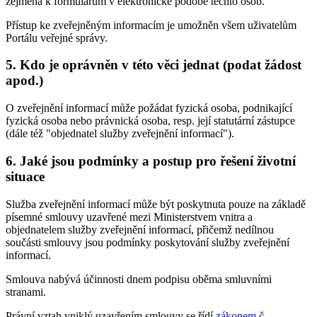
zejména k formulářům v elektronické podobě těchto osob.
Přístup ke zveřejněným informacím je umožněn všem uživatelům
Portálu veřejné správy.
5. Kdo je oprávněn v této věci jednat (podat žádost
apod.)
O zveřejnění informací může požádat fyzická osoba, podnikající
fyzická osoba nebo právnická osoba, resp. její statutární zástupce
(dále též "objednatel služby zveřejnění informací").
6. Jaké jsou podmínky a postup pro řešení životní
situace
Služba zveřejnění informací může být poskytnuta pouze na základě
písemné smlouvy uzavřené mezi Ministerstvem vnitra a
objednatelem služby zveřejnění informací, přičemž nedílnou
součásti smlouvy jsou podmínky poskytování služby zveřejnění
informací.
Smlouva nabývá účinnosti dnem podpisu oběma smluvními
stranami.
Právní vztah vniklý uzavřením smlouvy se řídí
zákonem č.