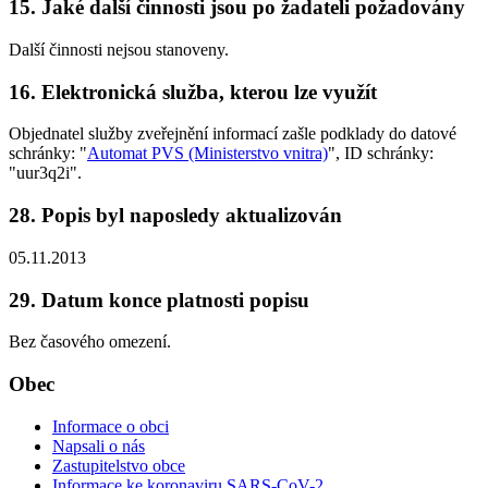
15. Jaké další činnosti jsou po žadateli požadovány
Další činnosti nejsou stanoveny.
16. Elektronická služba, kterou lze využít
Objednatel služby zveřejnění informací zašle podklady do datové
schránky: "
Automat PVS (Ministerstvo vnitra)
", ID schránky:
"uur3q2i".
28. Popis byl naposledy aktualizován
05.11.2013
29. Datum konce platnosti popisu
Bez časového omezení.
Obec
Informace o obci
Napsali o nás
Zastupitelstvo obce
Informace ke koronaviru SARS-CoV-2