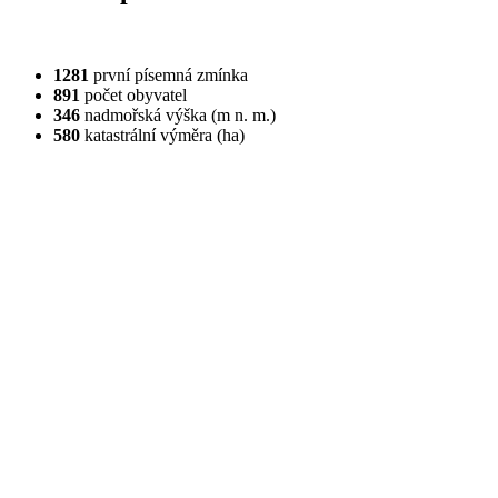
1281
první písemná zmínka
891
počet obyvatel
346
nadmořská výška (m n. m.)
580
katastrální výměra (ha)