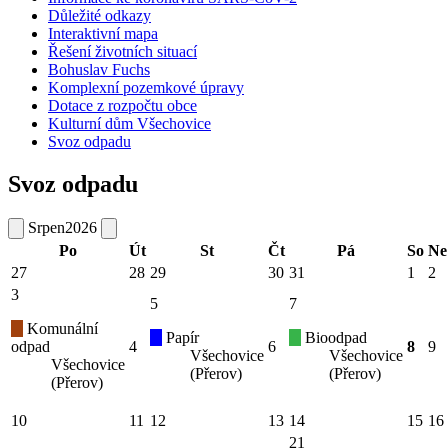
Důležité odkazy
Interaktivní mapa
Řešení životních situací
Bohuslav Fuchs
Komplexní pozemkové úpravy
Dotace z rozpočtu obce
Kulturní dům Všechovice
Svoz odpadu
Svoz odpadu
Srpen
2026
Po
Út
St
Čt
Pá
So
Ne
27
28
29
30
31
1
2
3
5
7
Komunální
Papír
Bioodpad
odpad
4
6
8
9
Všechovice
Všechovice
Všechovice
(Přerov)
(Přerov)
(Přerov)
10
11
12
13
14
15
16
21