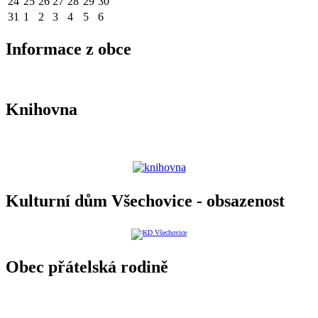
24
25
26
27
28
29
30
31
1
2
3
4
5
6
Informace z obce
Knihovna
Kulturní dům Všechovice - obsazenost
Obec přátelská rodině