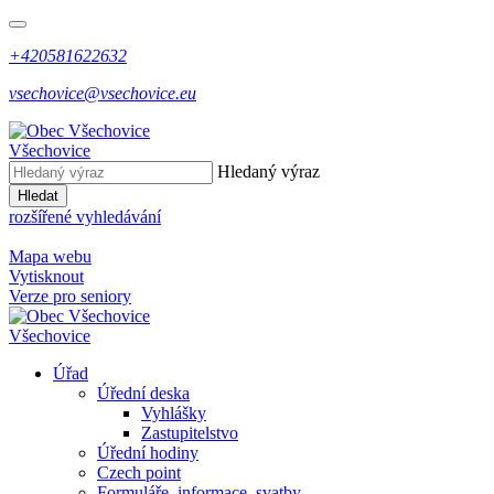
+420581622632
vsechovice@vsechovice.eu
Všechovice
Hledaný výraz
Hledat
rozšířené vyhledávání
Mapa webu
Vytisknout
Verze pro seniory
Všechovice
Úřad
Úřední deska
Vyhlášky
Zastupitelstvo
Úřední hodiny
Czech point
Formuláře, informace, svatby