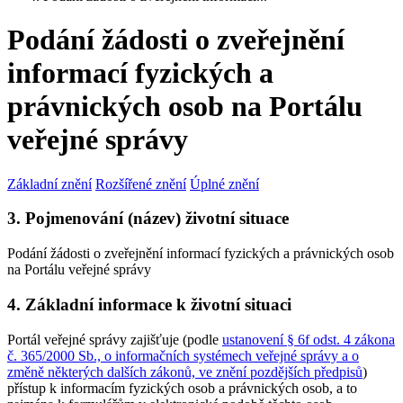
Podání žádosti o zveřejnění
informací fyzických a
právnických osob na Portálu
veřejné správy
Základní znění
Rozšířené znění
Úplné znění
3. Pojmenování (název) životní situace
Podání žádosti o zveřejnění informací fyzických a právnických osob
na Portálu veřejné správy
4. Základní informace k životní situaci
Portál veřejné správy zajišťuje (podle
ustanovení § 6f odst. 4 zákona
č. 365/2000 Sb., o informačních systémech veřejné správy a o
změně některých dalších zákonů, ve znění pozdějších předpisů
)
přístup k informacím fyzických osob a právnických osob, a to