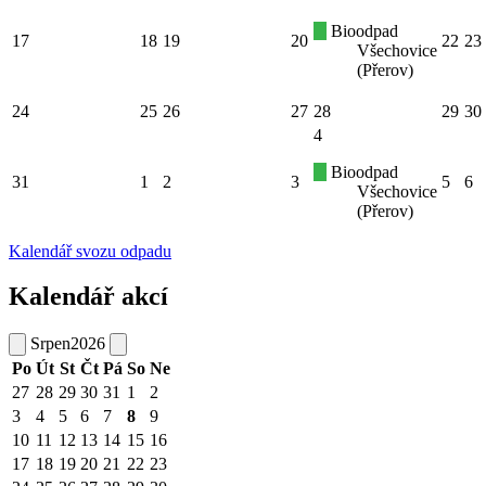
Bioodpad
17
18
19
20
22
23
Všechovice
(Přerov)
24
25
26
27
28
29
30
4
Bioodpad
31
1
2
3
5
6
Všechovice
(Přerov)
Kalendář svozu odpadu
Kalendář akcí
Srpen
2026
Po
Út
St
Čt
Pá
So
Ne
27
28
29
30
31
1
2
3
4
5
6
7
8
9
10
11
12
13
14
15
16
17
18
19
20
21
22
23