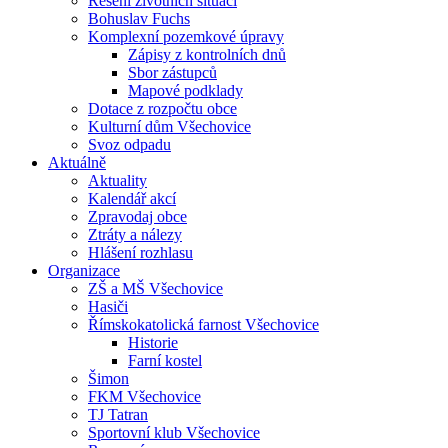
Řešení životních situací
Bohuslav Fuchs
Komplexní pozemkové úpravy
Zápisy z kontrolních dnů
Sbor zástupců
Mapové podklady
Dotace z rozpočtu obce
Kulturní dům Všechovice
Svoz odpadu
Aktuálně
Aktuality
Kalendář akcí
Zpravodaj obce
Ztráty a nálezy
Hlášení rozhlasu
Organizace
ZŠ a MŠ Všechovice
Hasiči
Římskokatolická farnost Všechovice
Historie
Farní kostel
Šimon
FKM Všechovice
TJ Tatran
Sportovní klub Všechovice