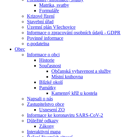
Matrika, svatby
Formuláře
Krizové řízení
Stavební úřad
Územní plán Všechovice
Informace o zpracování osobních údajů - GDPR
Povinné informace
e-podatelna
Obec
Informace o obci
Historie
Současnost
Občanská vybavenost a služby
Místní knihovna
Blízké okolí
Památky
Kamenný kříž u kostela
Napsali o nás
Zastupitelstvo obce
Usnesení ZO
Informace ke koronaviru SARS-CoV-2
Důležité odkazy
Zákony
Interaktivní mapa