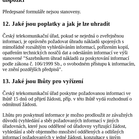
Předepsané formuláře nejsou stanoveny.
12. Jaké jsou poplatky a jak je lze uhradit
Český telekomunikační úřad, pokud se nejedná o zveřejněnou
informaci, je oprávněn požadovat úhradu nákladů spojených s
mimořádně rozsáhlým vyhledáváním informací, pořízením kopií,
opatřením technických nosičů dat a odesláním informací ve výši
stanovené "Sazebníkem úhrad nákladů za poskytování informací
podle zákona č. 106/1999 Sb., o svobodném přístupu k informacím,
ve znění pozdějších předpisů".
13. Jaké jsou lhůty pro vyřízení
Český telekomunikační úřad poskytne požadovanou informaci ve
lhůtě 15 dnů od přijetí žádosti, příp. v této lhůtě vydá rozhodnutí o
odmítnutí žádosti.
Lhůtu pro poskytnutí informace je možno prodloužit ze závažných
důvodů (vyhledání a sběr požadovaných informací v jiných
úřadovnách, které jsou oddělené od úřadovny vyřizující žádost,
vyhledání a sběr objemného množství oddělených a odlišných
informací požadovaných v jedné žádosti, konzultace s jiným