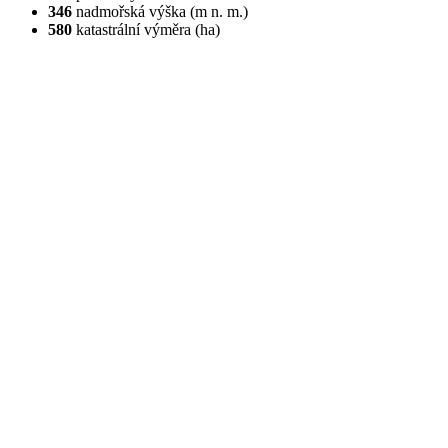
346
nadmořská výška (m n. m.)
580
katastrální výměra (ha)