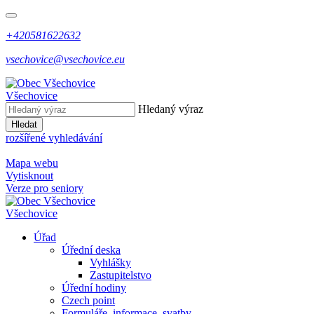
+420581622632
vsechovice@vsechovice.eu
Všechovice
Hledaný výraz
Hledat
rozšířené vyhledávání
Mapa webu
Vytisknout
Verze pro seniory
Všechovice
Úřad
Úřední deska
Vyhlášky
Zastupitelstvo
Úřední hodiny
Czech point
Formuláře, informace, svatby