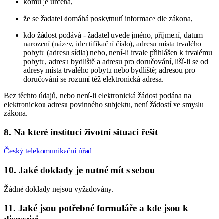
komu je určena,
že se žadatel domáhá poskytnutí informace dle zákona,
kdo žádost podává - žadatel uvede jméno, příjmení, datum
narození (název, identifikační číslo), adresu místa trvalého
pobytu (adresu sídla) nebo, není-li trvale přihlášen k trvalému
pobytu, adresu bydliště a adresu pro doručování, liší-li se od
adresy místa trvalého pobytu nebo bydliště; adresou pro
doručování se rozumí též elektronická adresa.
Bez těchto údajů, nebo není-li elektronická žádost podána na
elektronickou adresu povinného subjektu, není žádostí ve smyslu
zákona.
8. Na které instituci životní situaci řešit
Český telekomunikační úřad
10. Jaké doklady je nutné mít s sebou
Žádné doklady nejsou vyžadovány.
11. Jaké jsou potřebné formuláře a kde jsou k
dispozici