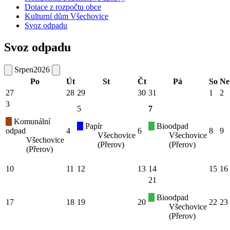
Dotace z rozpočtu obce
Kulturní dům Všechovice
Svoz odpadu
Svoz odpadu
Srpen
2026
Po
Út
St
Čt
Pá
So
Ne
27
28
29
30
31
1
2
3
5
7
Komunální
Papír
Bioodpad
odpad
4
6
8
9
Všechovice
Všechovice
Všechovice
(Přerov)
(Přerov)
(Přerov)
10
11
12
13
14
15
16
21
Bioodpad
17
18
19
20
22
23
Všechovice
(Přerov)