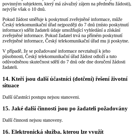
povinným subjektem, který má závažný zájem na předmětu žádosti),
nejvýše však o 10 dnů.
Pokud žádost směřuje k poskytnutí zveřejněné informace, může
Český telekomunikační úřad nejpozději do 7 dnů (místo poskytnutí
informace) sdělit žadateli údaje umožňující vyhledání a získání
zveřejněné informace. Pokud žadatel trvá na přímém poskytnutí
zveřejněné informace, Český telekomunikační úřad mu ji poskytne.
V případě, že se požadované informace nevztahují k jeho
působnosti, Český telekomunikační úřad žádost odloží a tuto
odůvodněnou skutečnost sdělí do 7 dnů ode dne doručení žádosti
žadateli.
14. Kteří jsou další účastníci (dotčení) řešení životní
situace
Další účastníci postupu nejsou stanoveni.
15. Jaké další činnosti jsou po žadateli požadovány
Další činnosti nejsou stanoveny.
16. Elektronická služba, kterou lze využít