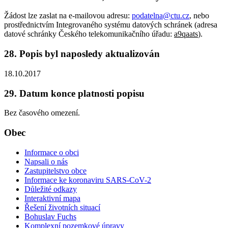
Žádost lze zaslat na e-mailovou adresu:
podatelna@ctu.cz
, nebo
prostřednictvím Integrovaného systému datových schránek (adresa
datové schránky Českého telekomunikačního úřadu:
a9qaats
).
28. Popis byl naposledy aktualizován
18.10.2017
29. Datum konce platnosti popisu
Bez časového omezení.
Obec
Informace o obci
Napsali o nás
Zastupitelstvo obce
Informace ke koronaviru SARS-CoV-2
Důležité odkazy
Interaktivní mapa
Řešení životních situací
Bohuslav Fuchs
Komplexní pozemkové úpravy