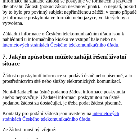
Informace na základě žádosti se poskytuje ve formátech a jazycích
dle obsahu žádosti (pokud zákon nestanoví jinak). To neplatí, pokud
by to bylo pro povinný subjekt nepřiměřenou zátěží; v tomto případě
je informace poskytnuta ve formátu nebo jazyce, ve kterých byla
vytvořena.
Základní informace o Českém telekomunikačním úřadu jsou k
nahlédnutí u informačního kiosku ve vstupní hale nebo na
internetových stránkách Českého telekomunikačního úřadu
.
7. Jakým způsobem můžete zahájit řešení životní
situace
Žádost o poskytnutí informace se podává ústně nebo písemně, a to i
prostřednictvím sítě nebo služby elektronických komunikací.
Není-li žadateli na ústně podanou žádost informace poskytnuta
anebo nepovažuje-li žadatel informaci poskytnutou na ústně
podanou žádost za dostačující, je třeba podat žádost písemně.
Kontakty pro podání žádosti jsou uvedeny na
internetových
stránkách Českého telekomunikačního úřadu
.
Ze žádosti musí být zřejmé: