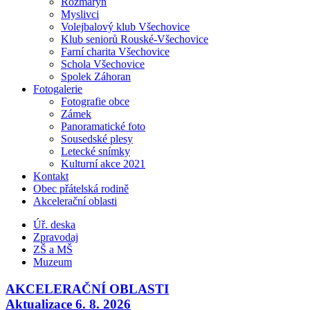
Rozmarýn
Myslivci
Volejbalový klub Všechovice
Klub seniorů Rouské-Všechovice
Farní charita Všechovice
Schola Všechovice
Spolek Záhoran
Fotogalerie
Fotografie obce
Zámek
Panoramatické foto
Sousedské plesy
Letecké snímky
Kulturní akce 2021
Kontakt
Obec přátelská rodině
Akcelerační oblasti
Úř. deska
Zpravodaj
ZŠ a MŠ
Muzeum
AKCELERAČNÍ OBLASTI
Aktualizace 6. 8. 2026