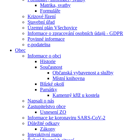
Matrika, svatby
Formuláře
Krizové řízení
Stavební úřad
Územní plán Všechovice
Informace o zpracování osobních údajů - GDPR
Povinné informace
e-podatelna
Obec
Informace o obci
Historie
Současnost
Občanská vybavenost a služby
Místní knihovna
Blízké okolí
Památky
Kamenný kříž u kostela
Napsali o nás
Zastupitelstvo obce
Usnesení ZO
Informace ke koronaviru SARS-CoV-2
Důležité odkazy
Zákony
Interaktivní mapa