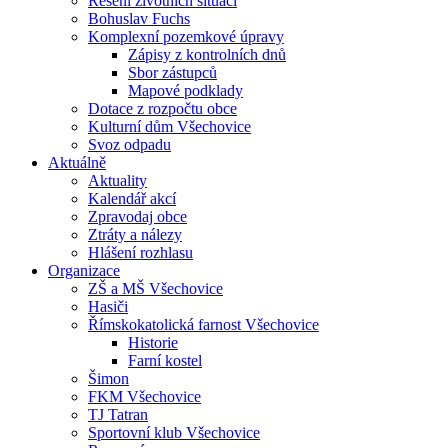
Řešení životních situací
Bohuslav Fuchs
Komplexní pozemkové úpravy
Zápisy z kontrolních dnů
Sbor zástupců
Mapové podklady
Dotace z rozpočtu obce
Kulturní dům Všechovice
Svoz odpadu
Aktuálně
Aktuality
Kalendář akcí
Zpravodaj obce
Ztráty a nálezy
Hlášení rozhlasu
Organizace
ZŠ a MŠ Všechovice
Hasiči
Římskokatolická farnost Všechovice
Historie
Farní kostel
Šimon
FKM Všechovice
TJ Tatran
Sportovní klub Všechovice