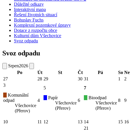
Důležité odkazy
Interaktivní mapa
Řešení životních situací
Bohuslav Fuchs
Komplexní pozemkové úpravy
Dotace z rozpočtu obce
Kulturní dům Všechovice
Svoz odpadu
Svoz odpadu
Srpen
2026
Po
Út
St
Čt
Pá
So
Ne
27
28
29
30
31
1
2
3
5
7
Komunální
Papír
Bioodpad
odpad
4
6
8
9
Všechovice
Všechovice
Všechovice
(Přerov)
(Přerov)
(Přerov)
10
11
12
13
14
15
16
21