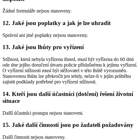
Žádné formuláře nejsou stanoveny.
12. Jaké jsou poplatky a jak je lze uhradit
Správní ani jiné poplatky nejsou stanoveny.
13. Jaké jsou lhůty pro vyřízení
Stížnost, která nebyla vyřízena ihned, musí být vyřízena do 60 dnů
ode dne jejího doručení útvaru policie příslušnému k jejímu vyřízení.
O vyřízení stížnosti musí být stěžovatel v této lhůtě vyrozuměn.
Stanovenou lhůtu lze překročit jen tehdy, nelze-li v jejím průběhu
zajistit podklady potřebné pro vyřízení stížnosti.
14. Kteří jsou další účastníci (dotčení) řešení životní
situace
Další účastníci postupu nejsou stanoveni.
15. Jaké další činnosti jsou po žadateli požadovány
Další činnosti nejsou stanoveny.