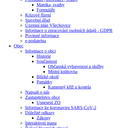
Matrika, svatby
Formuláře
Krizové řízení
Stavební úřad
Územní plán Všechovice
Informace o zpracování osobních údajů - GDPR
Povinné informace
e-podatelna
Obec
Informace o obci
Historie
Současnost
Občanská vybavenost a služby
Místní knihovna
Blízké okolí
Památky
Kamenný kříž u kostela
Napsali o nás
Zastupitelstvo obce
Usnesení ZO
Informace ke koronaviru SARS-CoV-2
Důležité odkazy
Zákony
Interaktivní mapa