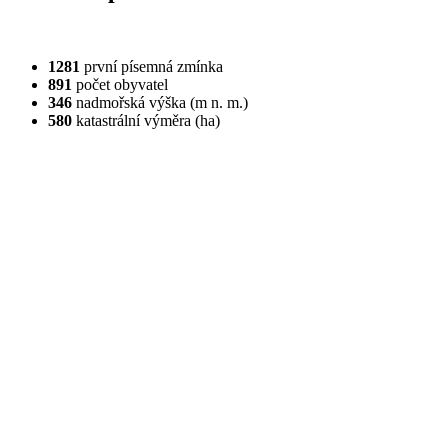
1281
první písemná zmínka
891
počet obyvatel
346
nadmořská výška (m n. m.)
580
katastrální výměra (ha)