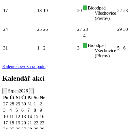
Bioodpad
17
18
19
20
22
23
Všechovice
(Přerov)
24
25
26
27
28
29
30
4
Bioodpad
31
1
2
3
5
6
Všechovice
(Přerov)
Kalendář svozu odpadu
Kalendář akcí
Srpen
2026
Po
Út
St
Čt
Pá
So
Ne
27
28
29
30
31
1
2
3
4
5
6
7
8
9
10
11
12
13
14
15
16
17
18
19
20
21
22
23