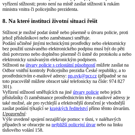
vyřízení stížnosti; proto není na místě zasílat stížnosti k rukám
ministra vnitra či policejního prezidenta.
8. Na které instituci životní situaci řešit
Stížnost je možné podat ústně nebo písemně u útvaru policie, proti
jehož příslušníkovi nebo zaměstnanci směřuje.
Podání učiněné jinými technickými prostředky nebo elektornicky
bez použití uznávaného elektronického podpisu musí být do pěti
dnů potvrzeno nebo doplněno písemně či ústně do protokolu a nebo
elektronicky uznávaným elekronickým podpisem.
Stížnosti na
útvary policie s celostátní působností
můžete zasílat na
Odbor vnitřní kontroly Policejního prezidia České republiky, a to
prostřednictvím e-mailové adresy:
pp.ovk@pcr.cz
(případně se na
toto pracoviště můžete obracet také telefonicky na čísle: 974 827
301).
Vyřízení stížností směřujících na jiné
útvary policie
nebo jejich
příslušníky či zaměstnance prostřednictvím této e-mailové adresy je
také možné, ale pro rychlejší a efektivnější doručení je vhodnější
zasílat podání týkající se
krajských ředitelství
přímo těmto útvarům.
Upozornění
:
Výše uvedené spojení nezajišťuje pomoc v tísni, v naléhavých
případech se obracejte na
nejbližší policejní útvar
nebo na linku
tísňového volání 158.