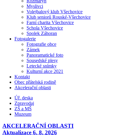
Rozmarýn
Myslivci
Volejbalový klub Všechovice
Klub seniorů Rouské-Všechovice
Farní charita Všechovice
Schola Všechovice
Spolek Záhoran
Fotogalerie
Fotografie obce
Zámek
Panoramatické foto
Sousedské plesy
Letecké snímky
Kulturní akce 2021
Kontakt
Obec přátelská rodině
Akcelerační oblasti
Úř. deska
Zpravodaj
ZŠ a MŠ
Muzeum
AKCELERAČNÍ OBLASTI
Aktualizace 6. 8. 2026