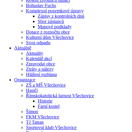
Řešení životních situací
Bohuslav Fuchs
Komplexní pozemkové úpravy
Zápisy z kontrolních dnů
Sbor zástupců
Mapové podklady
Dotace z rozpočtu obce
Kulturní dům Všechovice
Svoz odpadu
Aktuálně
Aktuality
Kalendář akcí
Zpravodaj obce
Ztráty a nálezy
Hlášení rozhlasu
Organizace
ZŠ a MŠ Všechovice
Hasiči
Římskokatolická farnost Všechovice
Historie
Farní kostel
Šimon
FKM Všechovice
TJ Tatran
Sportovní klub Všechovice