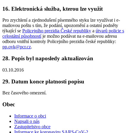
16. Elektronická služba, kterou lze využít
Pro zrychlení a zjednodušení písemného styku lze využívat i e-
mailovou poštu s tím, že podání, upozornění a ostatní podněty
týkající se
Policejního prezidia České republiky
a
útvarů policie s
celostátní působností
je možno podávat na e-mailovou adresu
odboru vnitřní kontroly Policejního prezidia české republiky:
pp.ovk@pcr.cz
.
28. Popis byl naposledy aktualizován
03.10.2016
29. Datum konce platnosti popisu
Bez časového omezení.
Obec
Informace o obci
Napsali o nás
Zastupitelstvo obce
Informace ke koronaviru SARS-CoV-2