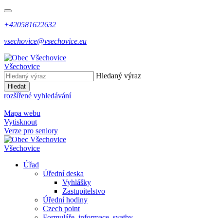
+420581622632
vsechovice@vsechovice.eu
Všechovice
Hledaný výraz
Hledat
rozšířené vyhledávání
Mapa webu
Vytisknout
Verze pro seniory
Všechovice
Úřad
Úřední deska
Vyhlášky
Zastupitelstvo
Úřední hodiny
Czech point
Formuláře, informace, svatby