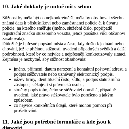
10. Jaké doklady je nutné mít s sebou
Stížnost by měla být co nejkonkrétnější; měla by obsahovat všechna
známá data k příslušníkovi nebo zaměstnanci policie či k útvaru
policie, na kterého směřuje (jméno, služební číslo, popřípadě
registrační značku služebního vozidla, jehož posádka vůči občanovi
zasahovala).
Důležité je i přesné popsání místa a času, kdy došlo k jednání nebo
chování, jež je příčinou stížnosti, uvedení případných svědků a další
podrobnosti, které by co nejvíce a nejpřesněji konkretizovaly situaci.
Zejména je nezbytné, aby stížnost obsahovala:
jméno, příjmení, datum narození a kontaktní poštovní adresu a
podpis stěžovatele nebo uznávaný elektronický podpis,
název firmy, identifikační číslo, sídlo, a podpis statutárního
zástupce, stěžuje-li si právnická osoba,
stručný popis toho, čeho se stěžovatel domáhá, případně
uvedení, jaké právo stěžovatele bylo porušeno a jakým
způsobem,
co nejvíce konkrétních údajů, které mohou pomoci při
prošetřování.
11. Jaké jsou potřebné formuláře a kde jsou k
dispozici