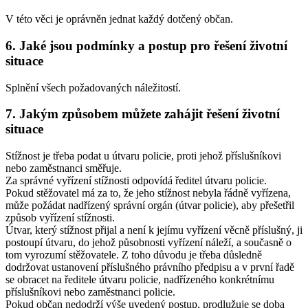
V této věci je oprávněn jednat každý dotčený občan.
6. Jaké jsou podmínky a postup pro řešení životní
situace
Splnění všech požadovaných náležitostí.
7. Jakým způsobem můžete zahájit řešení životní
situace
Stížnost je třeba podat u útvaru policie, proti jehož příslušníkovi
nebo zaměstnanci směřuje.
Za správné vyřízení stížnosti odpovídá ředitel útvaru policie.
Pokud stěžovatel má za to, že jeho stížnost nebyla řádně vyřízena,
může požádat nadřízený správní orgán (útvar policie), aby přešetřil
způsob vyřízení stížnosti.
Útvar, který stížnost přijal a není k jejímu vyřízení věcně příslušný, ji
postoupí útvaru, do jehož působnosti vyřízení náleží, a současně o
tom vyrozumí stěžovatele. Z toho důvodu je třeba důsledně
dodržovat ustanovení příslušného právního předpisu a v první řadě
se obracet na ředitele útvaru policie, nadřízeného konkrétnímu
příslušníkovi nebo zaměstnanci policie.
Pokud občan nedodrží výše uvedený postup, prodlužuje se doba