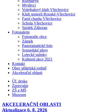
Rozmarýn
Myslivci
Volejbalový klub Všechovice
Klub seniorů Rouské-Všechovice
Farní charita Všechovice
Schola Všechovice
Spolek Záhoran
Fotogalerie
Fotografie obce
Zámek
Panoramatické foto
Sousedské plesy
Letecké snímky
Kulturní akce 2021
Kontakt
Obec přátelská rodině
Akcelerační oblasti
Úř. deska
Zpravodaj
ZŠ a MŠ
Muzeum
AKCELERAČNÍ OBLASTI
Aktualizace 6. 8. 2026