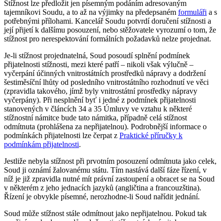
Stížnost lze předložit jen písemným podáním adresovaným
tajemníkovi Soudu, a to až na výjimky na předepsaném
formuláři
a s
potřebnými přílohami. Kancelář Soudu potvrdí doručení stížnosti a
její přijetí k dalšímu posouzení, nebo stěžovatele vyrozumí o tom, že
stížnost pro nerespektování formálních požadavků nelze projednat.
Je-li stížnost projednatelná, Soud posoudí splnění podmínek
přijatelnosti stížnosti, mezi které patří – nikoli však výlučně –
vyčerpání účinných vnitrostátních prostředků nápravy a dodržení
šestiměsíční lhůty od posledního vnitrostátního rozhodnutí ve věci
(zpravidla takového, jímž byly vnitrostátní prostředky nápravy
vyčerpány). Při nesplnění byť i jedné z podmínek přijatelnosti
stanovených v článcích 34 a 35 Úmluvy ve vztahu k některé
stížnostní námitce bude tato námitka, případně celá stížnost
odmítnuta (prohlášena za nepřijatelnou). Podrobnější informace o
podmínkách přijatelnosti lze čerpat z
Praktické příručky k
podmínkám přijatelnosti
.
Jestliže nebyla stížnost při prvotním posouzení odmítnuta jako celek,
Soud ji oznámí žalovanému státu. Tím nastává další fáze řízení, v
níž je již zpravidla nutné mít právní zastoupení a obracet se na Soud
v některém z jeho jednacích jazyků (angličtina a francouzština).
Řízení je obvykle písemné, nerozhodne-li Soud nařídit jednání.
Soud může stížnost stále odmítnout jako nepřijatelnou. Pokud tak