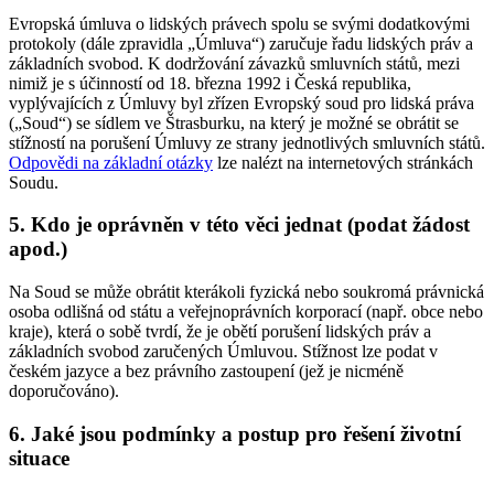
Evropská úmluva o lidských právech spolu se svými dodatkovými
protokoly (dále zpravidla „Úmluva“) zaručuje řadu lidských práv a
základních svobod. K dodržování závazků smluvních států, mezi
nimiž je s účinností od 18. března 1992 i Česká republika,
vyplývajících z Úmluvy byl zřízen Evropský soud pro lidská práva
(„Soud“) se sídlem ve Štrasburku, na který je možné se obrátit se
stížností na porušení Úmluvy ze strany jednotlivých smluvních států.
Odpovědi na základní otázky
lze nalézt na internetových stránkách
Soudu.
5. Kdo je oprávněn v této věci jednat (podat žádost
apod.)
Na Soud se může obrátit kterákoli fyzická nebo soukromá právnická
osoba odlišná od státu a veřejnoprávních korporací (např. obce nebo
kraje), která o sobě tvrdí, že je obětí porušení lidských práv a
základních svobod zaručených Úmluvou. Stížnost lze podat v
českém jazyce a bez právního zastoupení (jež je nicméně
doporučováno).
6. Jaké jsou podmínky a postup pro řešení životní
situace