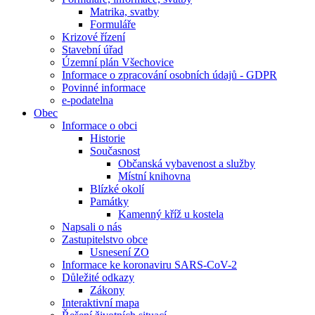
Matrika, svatby
Formuláře
Krizové řízení
Stavební úřad
Územní plán Všechovice
Informace o zpracování osobních údajů - GDPR
Povinné informace
e-podatelna
Obec
Informace o obci
Historie
Současnost
Občanská vybavenost a služby
Místní knihovna
Blízké okolí
Památky
Kamenný kříž u kostela
Napsali o nás
Zastupitelstvo obce
Usnesení ZO
Informace ke koronaviru SARS-CoV-2
Důležité odkazy
Zákony
Interaktivní mapa