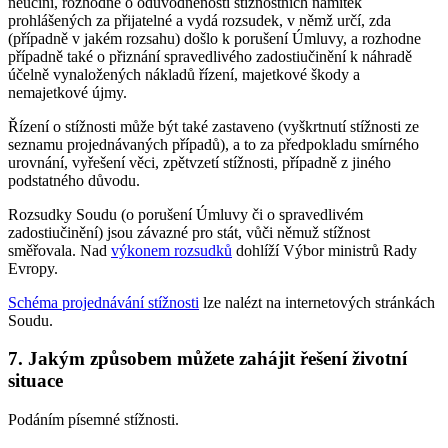
neučiní, rozhodne o odůvodněnosti stížnostních námitek
prohlášených za přijatelné a vydá rozsudek, v němž určí, zda
(případně v jakém rozsahu) došlo k porušení Úmluvy, a rozhodne
případně také o přiznání spravedlivého zadostiučinění k náhradě
účelně vynaložených nákladů řízení, majetkové škody a
nemajetkové újmy.
Řízení o stížnosti může být také zastaveno (vyškrtnutí stížnosti ze
seznamu projednávaných případů), a to za předpokladu smírného
urovnání, vyřešení věci, zpětvzetí stížnosti, případně z jiného
podstatného důvodu.
Rozsudky Soudu (o porušení Úmluvy či o spravedlivém
zadostiučinění) jsou závazné pro stát, vůči němuž stížnost
směřovala. Nad
výkonem rozsudků
dohlíží Výbor ministrů Rady
Evropy.
Schéma projednávání stížnosti
lze nalézt na internetových stránkách
Soudu.
7. Jakým způsobem můžete zahájit řešení životní
situace
Podáním písemné stížnosti.