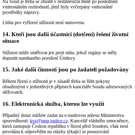
Na Soud je třeba se obrátit v šestiměsíční lhůtě po posledním
vnitrostátním rozhodnutí, jímž byly vyčerpány vnitrostátní
prostředky nápravy.
Lhůta pro vyřízení stížnosti není stanovena.
14. Kteří jsou další účastníci (dotčení) řešení životní
situace
Stížnost může směřovat jen proti státu, jehož orgány se měly
dopustit namítaného porušení Úmluvy.
15. Jaké další činnosti jsou po žadateli požadovány
Během řízení o stížnosti je v zásadě třeba se řídit pokyny
obsaženými v jednotlivých přípisech kanceláře Soudu adresovaných
stěžovateli.
16. Elektronická služba, kterou lze využít
Případný dotaz můžete zaslat na e-mailovou adresu Ministerstva
spravedlnosti:
kvz@msp.justice.cz
. Kancelář vládního zmocněnce,
která zastupuje Českou republiku v řízení před Soudem, však není
povolána k odpovědím na otázky týkající se posuzování