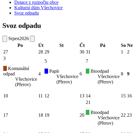
Dotace z rozpočtu obce
Kulturní dům Všechovice
Svoz odpadu
Svoz odpadu
Srpen
2026
Po
Út
St
Čt
Pá
So
Ne
27
28
29
30
31
1
2
3
5
7
Komunální
Papír
Bioodpad
odpad
4
6
8
9
Všechovice
Všechovice
Všechovice
(Přerov)
(Přerov)
(Přerov)
10
11
12
13
14
15
16
21
Bioodpad
17
18
19
20
22
23
Všechovice
(Přerov)