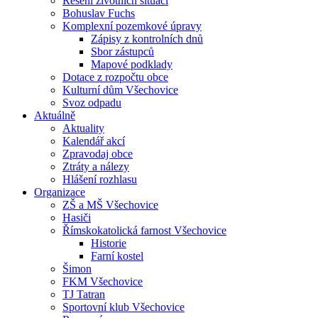
Řešení životních situací
Bohuslav Fuchs
Komplexní pozemkové úpravy
Zápisy z kontrolních dnů
Sbor zástupců
Mapové podklady
Dotace z rozpočtu obce
Kulturní dům Všechovice
Svoz odpadu
Aktuálně
Aktuality
Kalendář akcí
Zpravodaj obce
Ztráty a nálezy
Hlášení rozhlasu
Organizace
ZŠ a MŠ Všechovice
Hasiči
Římskokatolická farnost Všechovice
Historie
Farní kostel
Šimon
FKM Všechovice
TJ Tatran
Sportovní klub Všechovice