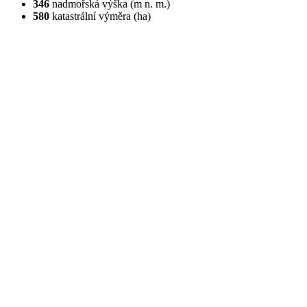
346
nadmořská výška (m n. m.)
580
katastrální výměra (ha)