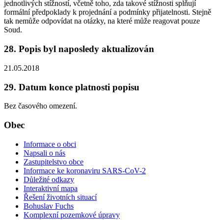
jednotlivých stížností, včetně toho, zda takové stížnosti splňují
formální předpoklady k projednání a podmínky přijatelnosti. Stejně
tak nemůže odpovídat na otázky, na které může reagovat pouze
Soud.
28. Popis byl naposledy aktualizován
21.05.2018
29. Datum konce platnosti popisu
Bez časového omezení.
Obec
Informace o obci
Napsali o nás
Zastupitelstvo obce
Informace ke koronaviru SARS-CoV-2
Důležité odkazy
Interaktivní mapa
Řešení životních situací
Bohuslav Fuchs
Komplexní pozemkové úpravy