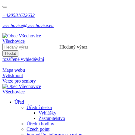
+420581622632
vsechovice@vsechovice.eu
Všechovice
Hledaný výraz
Hledat
rozšířené vyhledávání
Mapa webu
Vytisknout
Verze pro seniory
Všechovice
Úřad
Úřední deska
Vyhlášky
Zastupitelstvo
Úřední hodiny
Czech point
Formuláře, informace, svatby