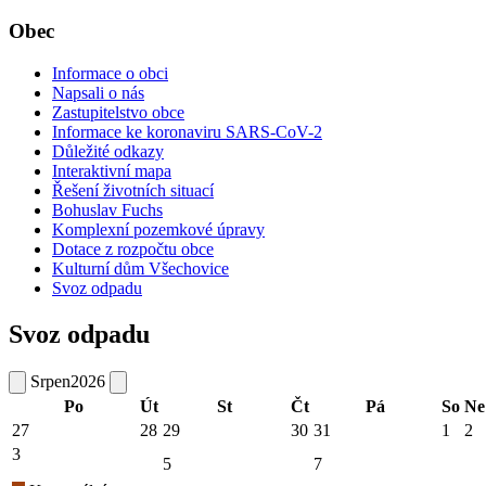
Obec
Informace o obci
Napsali o nás
Zastupitelstvo obce
Informace ke koronaviru SARS-CoV-2
Důležité odkazy
Interaktivní mapa
Řešení životních situací
Bohuslav Fuchs
Komplexní pozemkové úpravy
Dotace z rozpočtu obce
Kulturní dům Všechovice
Svoz odpadu
Svoz odpadu
Srpen
2026
Po
Út
St
Čt
Pá
So
Ne
27
28
29
30
31
1
2
3
5
7