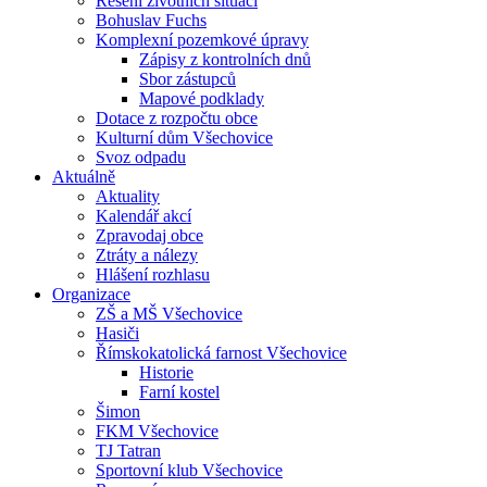
Řešení životních situací
Bohuslav Fuchs
Komplexní pozemkové úpravy
Zápisy z kontrolních dnů
Sbor zástupců
Mapové podklady
Dotace z rozpočtu obce
Kulturní dům Všechovice
Svoz odpadu
Aktuálně
Aktuality
Kalendář akcí
Zpravodaj obce
Ztráty a nálezy
Hlášení rozhlasu
Organizace
ZŠ a MŠ Všechovice
Hasiči
Římskokatolická farnost Všechovice
Historie
Farní kostel
Šimon
FKM Všechovice
TJ Tatran
Sportovní klub Všechovice