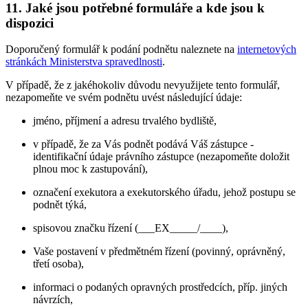
11. Jaké jsou potřebné formuláře a kde jsou k
dispozici
Doporučený formulář k podání podnětu naleznete na
internetových
stránkách Ministerstva spravedlnosti
.
V případě, že z jakéhokoliv důvodu nevyužijete tento formulář,
nezapomeňte ve svém podnětu uvést následující údaje:
jméno, příjmení a adresu trvalého bydliště,
v případě, že za Vás podnět podává Váš zástupce -
identifikační údaje právního zástupce (nezapomeňte doložit
plnou moc k zastupování),
označení exekutora a exekutorského úřadu, jehož postupu se
podnět týká,
spisovou značku řízení (___EX_____/____),
Vaše postavení v předmětném řízení (povinný, oprávněný,
třetí osoba),
informaci o podaných opravných prostředcích, příp. jiných
návrzích,