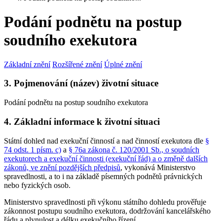
Podání podnětu na postup
soudního exekutora
Základní znění
Rozšířené znění
Úplné znění
3. Pojmenování (název) životní situace
Podání podnětu na postup soudního exekutora
4. Základní informace k životní situaci
Státní dohled nad exekuční činností a nad činností exekutora dle
§
74 odst. 1 písm. c)
a
§ 76a zákona č. 120/2001 Sb., o soudních
exekutorech a exekuční činnosti (exekuční řád) a o změně dalších
zákonů, ve znění pozdějších předpisů
, vykonává Ministerstvo
spravedlnosti, a to i na základě písemných podnětů právnických
nebo fyzických osob.
Ministerstvo spravedlnosti při výkonu státního dohledu prověřuje
zákonnost postupu soudního exekutora, dodržování kancelářského
řádu a plynulost a délku exekučního řízení.