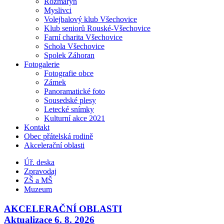
Rozmarýn
Myslivci
Volejbalový klub Všechovice
Klub seniorů Rouské-Všechovice
Farní charita Všechovice
Schola Všechovice
Spolek Záhoran
Fotogalerie
Fotografie obce
Zámek
Panoramatické foto
Sousedské plesy
Letecké snímky
Kulturní akce 2021
Kontakt
Obec přátelská rodině
Akcelerační oblasti
Úř. deska
Zpravodaj
ZŠ a MŠ
Muzeum
AKCELERAČNÍ OBLASTI
Aktualizace 6. 8. 2026