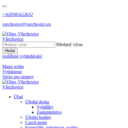
+420581622632
vsechovice@vsechovice.eu
Všechovice
Hledaný výraz
Hledat
rozšířené vyhledávání
Mapa webu
Vytisknout
Verze pro seniory
Všechovice
Úřad
Úřední deska
Vyhlášky
Zastupitelstvo
Úřední hodiny
Czech point
Formuláře, informace, svatby