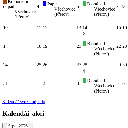
Komunální
Papír
Bioodpad
odpad
4
6
8
9
Všechovice
Všechovice
Všechovice
(Přerov)
(Přerov)
(Přerov)
10
11
12
13
14
15
16
21
Bioodpad
17
18
19
20
22
23
Všechovice
(Přerov)
24
25
26
27
28
29
30
4
Bioodpad
31
1
2
3
5
6
Všechovice
(Přerov)
Kalendář svozu odpadu
Kalendář akcí
Srpen
2026