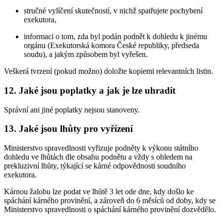
stručné vylíčení skutečností, v nichž spatřujete pochybení
exekutora,
informaci o tom, zda byl podán podnět k dohledu k jinému
orgánu (Exekutorská komora České republiky, předseda
soudu), a jakým způsobem byl vyřešen.
Veškerá tvrzení (pokud možno) doložte kopiemi relevantních listin.
12. Jaké jsou poplatky a jak je lze uhradit
Správní ani jiné poplatky nejsou stanoveny.
13. Jaké jsou lhůty pro vyřízení
Ministerstvo spravedlnosti vyřizuje podněty k výkonu státního
dohledu ve lhůtách dle obsahu podnětu a vždy s ohledem na
prekluzivní lhůty, týkající se kárné odpovědnosti soudního
exekutora.
Kárnou žalobu lze podat ve lhůtě 3 let ode dne, kdy došlo ke
spáchání kárného provinění, a zároveň do 6 měsíců od doby, kdy se
Ministerstvo spravedlnosti o spáchání kárného provinění dozvědělo.