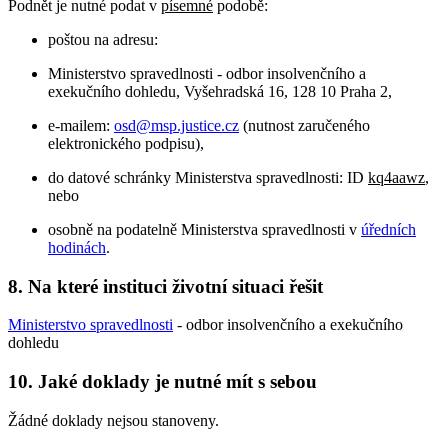
Podnět je nutné podat v
písemné
podobě:
poštou na adresu:
Ministerstvo spravedlnosti - odbor insolvenčního a
exekučního dohledu, Vyšehradská 16, 128 10 Praha 2,
e-mailem:
osd@msp.justice.cz
(nutnost zaručeného
elektronického podpisu),
do datové schránky Ministerstva spravedlnosti: ID
kq4aawz
,
nebo
osobně na podatelně Ministerstva spravedlnosti v
úředních
hodinách
.
8. Na které instituci životní situaci řešit
Ministerstvo spravedlnosti
- odbor insolvenčního a exekučního
dohledu
10. Jaké doklady je nutné mít s sebou
Žádné doklady nejsou stanoveny.