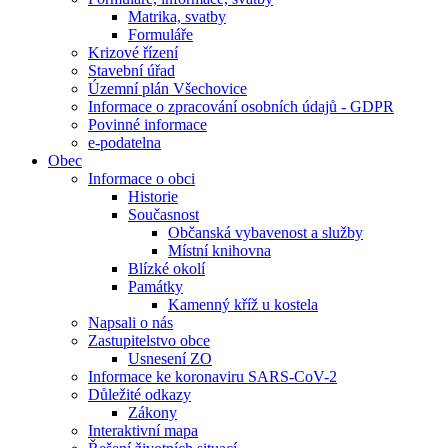
Matrika, svatby
Formuláře
Krizové řízení
Stavební úřad
Územní plán Všechovice
Informace o zpracování osobních údajů - GDPR
Povinné informace
e-podatelna
Obec
Informace o obci
Historie
Současnost
Občanská vybavenost a služby
Místní knihovna
Blízké okolí
Památky
Kamenný kříž u kostela
Napsali o nás
Zastupitelstvo obce
Usnesení ZO
Informace ke koronaviru SARS-CoV-2
Důležité odkazy
Zákony
Interaktivní mapa