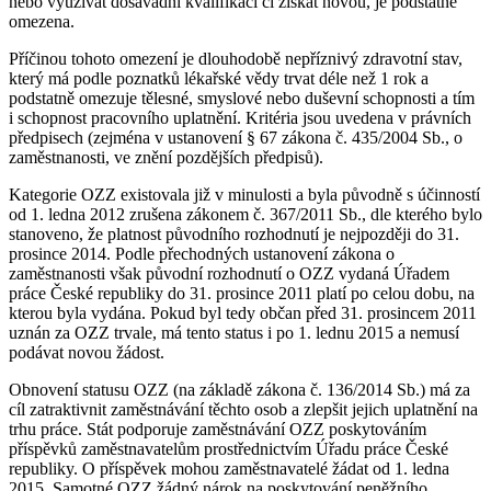
nebo využívat dosavadní kvalifikaci či získat novou, je podstatně
omezena.
Příčinou tohoto omezení je dlouhodobě nepříznivý zdravotní stav,
který má podle poznatků lékařské vědy trvat déle než 1 rok a
podstatně omezuje tělesné, smyslové nebo duševní schopnosti a tím
i schopnost pracovního uplatnění. Kritéria jsou uvedena v právních
předpisech (zejména v ustanovení § 67 zákona č. 435/2004 Sb., o
zaměstnanosti, ve znění pozdějších předpisů).
Kategorie OZZ existovala již v minulosti a byla původně s účinností
od 1. ledna 2012 zrušena zákonem č. 367/2011 Sb., dle kterého bylo
stanoveno, že platnost původního rozhodnutí je nejpozději do 31.
prosince 2014. Podle přechodných ustanovení zákona o
zaměstnanosti však původní rozhodnutí o OZZ vydaná Úřadem
práce České republiky do 31. prosince 2011 platí po celou dobu, na
kterou byla vydána. Pokud byl tedy občan před 31. prosincem 2011
uznán za OZZ trvale, má tento status i po 1. lednu 2015 a nemusí
podávat novou žádost.
Obnovení statusu OZZ (na základě zákona č. 136/2014 Sb.) má za
cíl zatraktivnit zaměstnávání těchto osob a zlepšit jejich uplatnění na
trhu práce. Stát podporuje zaměstnávání OZZ poskytováním
příspěvků zaměstnavatelům prostřednictvím Úřadu práce České
republiky. O příspěvek mohou zaměstnavatelé žádat od 1. ledna
2015. Samotné OZZ žádný nárok na poskytování peněžního