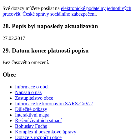
Své dotazy můžete posílat na
elektronické podatelny jednotlivých
pracovišť České správy sociálního zabezpečení
.
28. Popis byl naposledy aktualizován
27.02.2017
29. Datum konce platnosti popisu
Bez časového omezení.
Obec
Informace o obci
Napsali o nás
Zastupitelstvo obce
Informace ke koronaviru SARS-CoV-2
Důležité odkazy
Interaktivní mapa
Řešení životních situací
Bohuslav Fuchs
Komplexní pozemkové úpravy
Dotace z rozpočtu obce