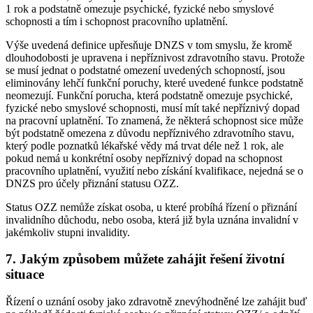
1 rok a podstatně omezuje psychické, fyzické nebo smyslové
schopnosti a tím i schopnost pracovního uplatnění.
Výše uvedená definice upřesňuje DNZS v tom smyslu, že kromě
dlouhodobosti je upravena i nepříznivost zdravotního stavu. Protože
se musí jednat o podstatné omezení uvedených schopností, jsou
eliminovány lehčí funkční poruchy, které uvedené funkce podstatně
neomezují. Funkční porucha, která podstatně omezuje psychické,
fyzické nebo smyslové schopnosti, musí mít také nepříznivý dopad
na pracovní uplatnění. To znamená, že některá schopnost sice může
být podstatně omezena z důvodu nepříznivého zdravotního stavu,
který podle poznatků lékařské vědy má trvat déle než 1 rok, ale
pokud nemá u konkrétní osoby nepříznivý dopad na schopnost
pracovního uplatnění, využití nebo získání kvalifikace, nejedná se o
DNZS pro účely přiznání statusu OZZ.
Status OZZ nemůže získat osoba, u které probíhá řízení o přiznání
invalidního důchodu, nebo osoba, která již byla uznána invalidní v
jakémkoliv stupni invalidity.
7. Jakým způsobem můžete zahájit řešení životní
situace
Řízení o uznání osoby jako zdravotně znevýhodněné lze zahájit buď