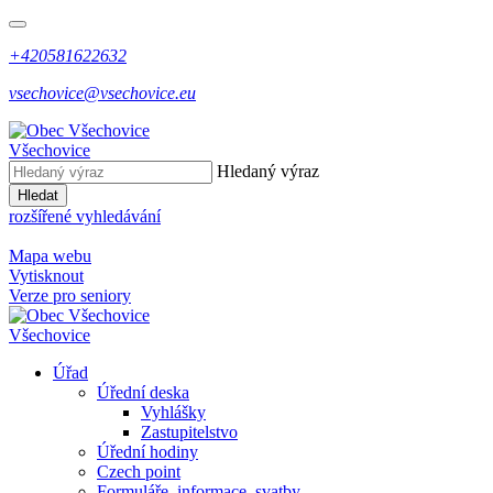
+420581622632
vsechovice@vsechovice.eu
Všechovice
Hledaný výraz
Hledat
rozšířené vyhledávání
Mapa webu
Vytisknout
Verze pro seniory
Všechovice
Úřad
Úřední deska
Vyhlášky
Zastupitelstvo
Úřední hodiny
Czech point
Formuláře, informace, svatby