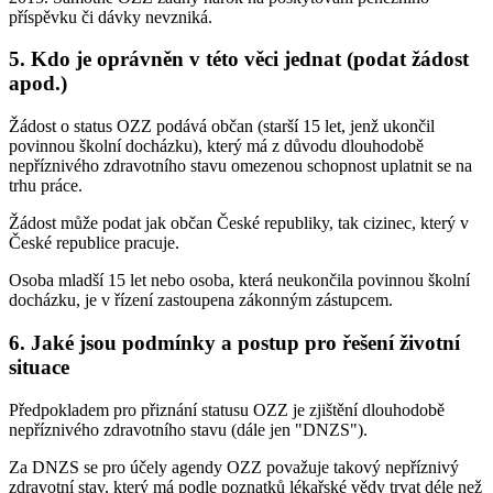
příspěvku či dávky nevzniká.
5. Kdo je oprávněn v této věci jednat (podat žádost
apod.)
Žádost o status OZZ podává občan (starší 15 let, jenž ukončil
povinnou školní docházku), který má z důvodu dlouhodobě
nepříznivého zdravotního stavu omezenou schopnost uplatnit se na
trhu práce.
Žádost může podat jak občan České republiky, tak cizinec, který v
České republice pracuje.
Osoba mladší 15 let nebo osoba, která neukončila povinnou školní
docházku, je v řízení zastoupena zákonným zástupcem.
6. Jaké jsou podmínky a postup pro řešení životní
situace
Předpokladem pro přiznání statusu OZZ je zjištění dlouhodobě
nepříznivého zdravotního stavu (dále jen "DNZS").
Za DNZS se pro účely agendy OZZ považuje takový nepříznivý
zdravotní stav, který má podle poznatků lékařské vědy trvat déle než