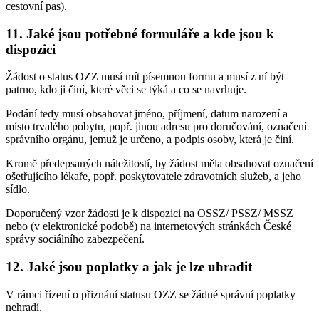
cestovní pas).
11. Jaké jsou potřebné formuláře a kde jsou k
dispozici
Žádost o status OZZ musí mít písemnou formu a musí z ní být
patrno, kdo ji činí, které věci se týká a co se navrhuje.
Podání tedy musí obsahovat jméno, příjmení, datum narození a
místo trvalého pobytu, popř. jinou adresu pro doručování, označení
správního orgánu, jemuž je určeno, a podpis osoby, která je činí.
Kromě předepsaných náležitostí, by žádost měla obsahovat označení
ošetřujícího lékaře, popř. poskytovatele zdravotních služeb, a jeho
sídlo.
Doporučený vzor žádosti je k dispozici na OSSZ/ PSSZ/ MSSZ
nebo (v elektronické podobě) na internetových stránkách České
správy sociálního zabezpečení.
12. Jaké jsou poplatky a jak je lze uhradit
V rámci řízení o přiznání statusu OZZ se žádné správní poplatky
nehradí.