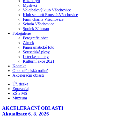
Rozmarýn
Myslivci
Volejbalový klub Všechovice
Klub seniorů Rouské-Všechovice
Farní charita Všechovice
Schola Všechovice
Spolek Záhoran
Fotogalerie
Fotografie obce
Zámek
Panoramatické foto
Sousedské plesy
Letecké snímky
Kulturní akce 2021
Kontakt
Obec přátelská rodině
Akcelerační oblasti
Úř. deska
Zpravodaj
ZŠ a MŠ
Muzeum
AKCELERAČNÍ OBLASTI
Aktualizace 6. 8. 2026