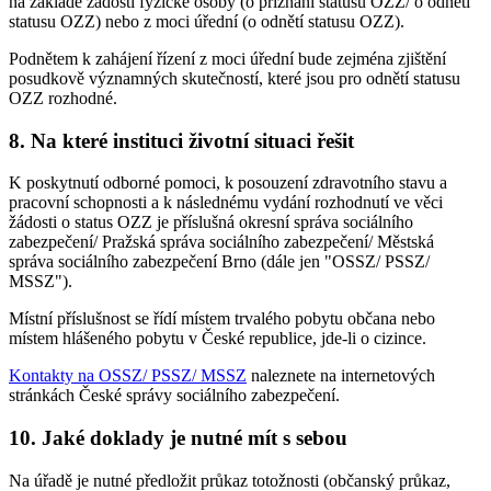
na základě žádosti fyzické osoby (o přiznání statusu OZZ/ o odnětí
statusu OZZ) nebo z moci úřední (o odnětí statusu OZZ).
Podnětem k zahájení řízení z moci úřední bude zejména zjištění
posudkově významných skutečností, které jsou pro odnětí statusu
OZZ rozhodné.
8. Na které instituci životní situaci řešit
K poskytnutí odborné pomoci, k posouzení zdravotního stavu a
pracovní schopnosti a k následnému vydání rozhodnutí ve věci
žádosti o status OZZ je příslušná okresní správa sociálního
zabezpečení/ Pražská správa sociálního zabezpečení/ Městská
správa sociálního zabezpečení Brno (dále jen "OSSZ/ PSSZ/
MSSZ").
Místní příslušnost se řídí místem trvalého pobytu občana nebo
místem hlášeného pobytu v České republice, jde-li o cizince.
Kontakty na OSSZ/ PSSZ/ MSSZ
naleznete na internetových
stránkách České správy sociálního zabezpečení.
10. Jaké doklady je nutné mít s sebou
Na úřadě je nutné předložit průkaz totožnosti (občanský průkaz,