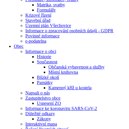
Matrika, svatby
Formuláře
Krizové řízení
Stavební úřad
Územní plán Všechovice
Informace o zpracování osobních údajů - GDPR
Povinné informace
e-podatelna
Obec
Informace o obci
Historie
Současnost
Občanská vybavenost a služby
Místní knihovna
Blízké okolí
Památky
Kamenný kříž u kostela
Napsali o nás
Zastupitelstvo obce
Usnesení ZO
Informace ke koronaviru SARS-CoV-2
Důležité odkazy
Zákony
Interaktivní mapa