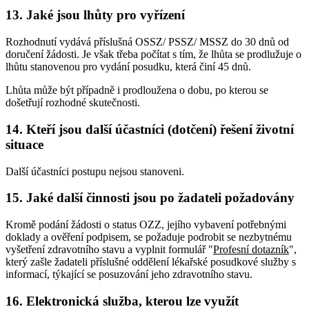
13. Jaké jsou lhůty pro vyřízení
Rozhodnutí vydává příslušná OSSZ/ PSSZ/ MSSZ do 30 dnů od
doručení žádosti. Je však třeba počítat s tím, že lhůta se prodlužuje o
lhůtu stanovenou pro vydání posudku, která činí 45 dnů.
Lhůta může být případně i prodloužena o dobu, po kterou se
došetřují rozhodné skutečnosti.
14. Kteří jsou další účastníci (dotčení) řešení životní
situace
Další účastníci postupu nejsou stanoveni.
15. Jaké další činnosti jsou po žadateli požadovány
Kromě podání žádosti o status OZZ, jejího vybavení potřebnými
doklady a ověření podpisem, se požaduje podrobit se nezbytnému
vyšetření zdravotního stavu a vyplnit formulář "
Profesní dotazník
",
který zašle žadateli příslušné oddělení lékařské posudkové služby s
informací, týkající se posuzování jeho zdravotního stavu.
16. Elektronická služba, kterou lze využít