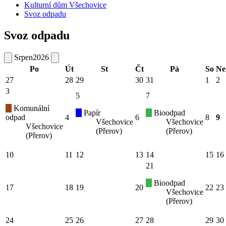
Kulturní dům Všechovice
Svoz odpadu
Svoz odpadu
Srpen
2026
Po
Út
St
Čt
Pá
So
Ne
27
28
29
30
31
1
2
3
5
7
Komunální
Papír
Bioodpad
odpad
4
6
8
9
Všechovice
Všechovice
Všechovice
(Přerov)
(Přerov)
(Přerov)
10
11
12
13
14
15
16
21
Bioodpad
17
18
19
20
22
23
Všechovice
(Přerov)
24
25
26
27
28
29
30