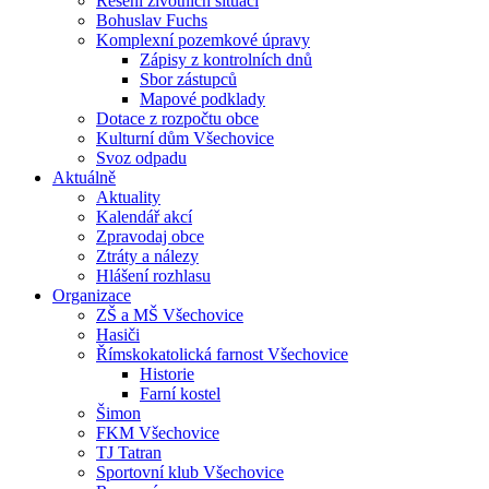
Řešení životních situací
Bohuslav Fuchs
Komplexní pozemkové úpravy
Zápisy z kontrolních dnů
Sbor zástupců
Mapové podklady
Dotace z rozpočtu obce
Kulturní dům Všechovice
Svoz odpadu
Aktuálně
Aktuality
Kalendář akcí
Zpravodaj obce
Ztráty a nálezy
Hlášení rozhlasu
Organizace
ZŠ a MŠ Všechovice
Hasiči
Římskokatolická farnost Všechovice
Historie
Farní kostel
Šimon
FKM Všechovice
TJ Tatran
Sportovní klub Všechovice