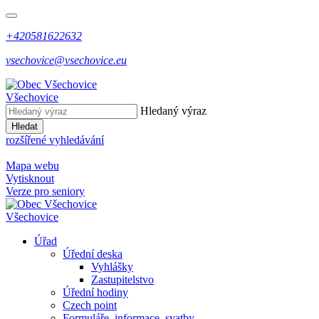
+420581622632
vsechovice@vsechovice.eu
Všechovice
Hledaný výraz
Hledat
rozšířené vyhledávání
Mapa webu
Vytisknout
Verze pro seniory
Všechovice
Úřad
Úřední deska
Vyhlášky
Zastupitelstvo
Úřední hodiny
Czech point
Formuláře, informace, svatby