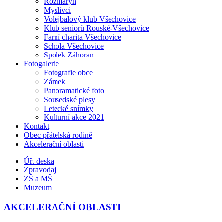
Rozmarýn
Myslivci
Volejbalový klub Všechovice
Klub seniorů Rouské-Všechovice
Farní charita Všechovice
Schola Všechovice
Spolek Záhoran
Fotogalerie
Fotografie obce
Zámek
Panoramatické foto
Sousedské plesy
Letecké snímky
Kulturní akce 2021
Kontakt
Obec přátelská rodině
Akcelerační oblasti
Úř. deska
Zpravodaj
ZŠ a MŠ
Muzeum
AKCELERAČNÍ OBLASTI