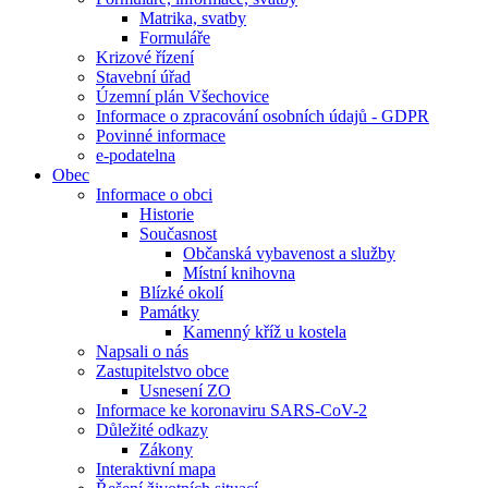
Matrika, svatby
Formuláře
Krizové řízení
Stavební úřad
Územní plán Všechovice
Informace o zpracování osobních údajů - GDPR
Povinné informace
e-podatelna
Obec
Informace o obci
Historie
Současnost
Občanská vybavenost a služby
Místní knihovna
Blízké okolí
Památky
Kamenný kříž u kostela
Napsali o nás
Zastupitelstvo obce
Usnesení ZO
Informace ke koronaviru SARS-CoV-2
Důležité odkazy
Zákony
Interaktivní mapa