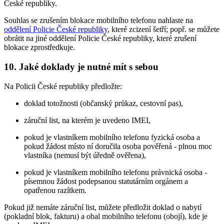
České republiky.
Souhlas se zrušením blokace mobilního telefonu nahlaste na
oddělení Policie České republiky
, které zcizení šetří; popř. se můžete
obrátit na jiné oddělení Policie České republiky, které zrušení
blokace zprostředkuje.
10. Jaké doklady je nutné mít s sebou
Na Policii České republiky předložte:
doklad totožnosti (občanský průkaz, cestovní pas),
záruční list, na kterém je uvedeno IMEI,
pokud je vlastníkem mobilního telefonu fyzická osoba a
pokud žádost místo ní doručila osoba pověřená - plnou moc
vlastníka (nemusí být úředně ověřena),
pokud je vlastníkem mobilního telefonu právnická osoba -
písemnou žádost podepsanou statutárním orgánem a
opatřenou razítkem.
Pokud již nemáte záruční list, můžete předložit doklad o nabytí
(pokladní blok, fakturu) a obal mobilního telefonu (obojí), kde je