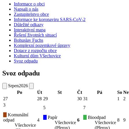
Informace o obci
Napsali o nás
Zastupitelstvo obce
Informace ke koronaviru SARS-CoV-2
Důležité odkazy
Interaktivní mapa
Řešení životních situací
Bohuslav Fuchs
Komplexní pozemkové úpravy
Dotace z rozpočtu obce
Kulturní dům Všechovice
Svoz odpadu
Svoz odpadu
Srpen
2026
Po
Út
St
Čt
Pá
So
Ne
27
28
29
30
31
1
2
3
5
7
Komunální
Papír
Bioodpad
odpad
4
6
8
9
Všechovice
Všechovice
Všechovice
(Přerov)
(Přerov)