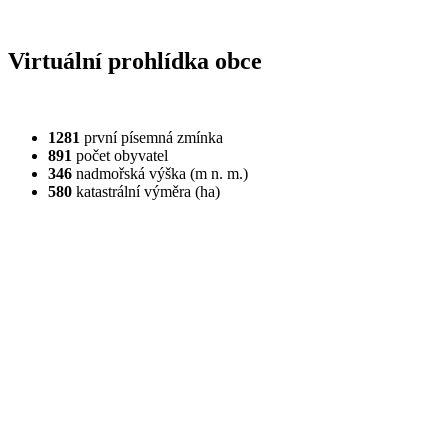
Virtuální prohlídka obce
1281
první písemná zmínka
891
počet obyvatel
346
nadmořská výška (m n. m.)
580
katastrální výměra (ha)