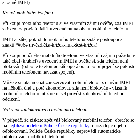
shodné IMEI).
Koupě mobilního telefonu
Při koupi mobilního telefonu si ve vlastním zájmu ověřte, zda IMEI
zařízení odpovídá IMEI uvedenému na obalu mobilního telefonu.
IMEI zjistíte, pokud do mobilního telefonu zadáte posloupnost
znaků *#06# (hvězdička-křížek-nula-šest-křížek).
Při koupi použitého mobilního telefonu ve vlastním zájmu požadujte
také obal (krabici) s uvedeným IMEI a ověřte si, zda telefon není
blokován (odpojte telefon od sítě operátora a po připojení se pokuste
mobilním telefonem navázat spojení).
Můžete si také nechat zarezervovat mobilní telefon s daným IMEI
na několik dnů a poté zkontrolovat, zda není blokován - vlastník
mobilního telefonu totiž nemusel provést zablokování ihned po
odcizení.
Nalezení zablokovaného mobilního telefonu
V případě, že získáte zpět váš blokovaný mobilní telefon, obraťte se
na
nejbližší oddělení Policie České republiky
a požádejte o jeho
odblokování. Policie České republiky neprovádí automatické
odblokování mobilních telefonů.