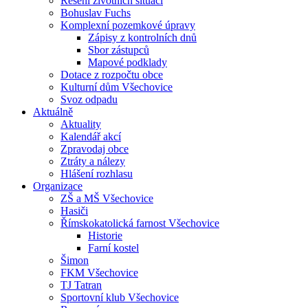
Řešení životních situací
Bohuslav Fuchs
Komplexní pozemkové úpravy
Zápisy z kontrolních dnů
Sbor zástupců
Mapové podklady
Dotace z rozpočtu obce
Kulturní dům Všechovice
Svoz odpadu
Aktuálně
Aktuality
Kalendář akcí
Zpravodaj obce
Ztráty a nálezy
Hlášení rozhlasu
Organizace
ZŠ a MŠ Všechovice
Hasiči
Římskokatolická farnost Všechovice
Historie
Farní kostel
Šimon
FKM Všechovice
TJ Tatran
Sportovní klub Všechovice