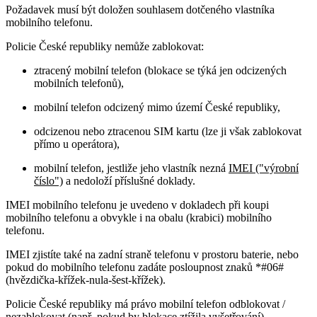
Požadavek musí být doložen souhlasem dotčeného vlastníka
mobilního telefonu.
Policie České republiky nemůže zablokovat:
ztracený mobilní telefon (blokace se týká jen odcizených
mobilních telefonů),
mobilní telefon odcizený mimo území České republiky,
odcizenou nebo ztracenou SIM kartu (lze ji však zablokovat
přímo u operátora),
mobilní telefon, jestliže jeho vlastník nezná
IMEI ("výrobní
číslo")
a nedoloží příslušné doklady.
IMEI mobilního telefonu je uvedeno v dokladech při koupi
mobilního telefonu a obvykle i na obalu (krabici) mobilního
telefonu.
IMEI zjistíte také na zadní straně telefonu v prostoru baterie, nebo
pokud do mobilního telefonu zadáte posloupnost znaků *#06#
(hvězdička-křížek-nula-šest-křížek).
Policie České republiky má právo mobilní telefon odblokovat /
nezablokovat (např. pokud by blokace ztížila vyšetřování).