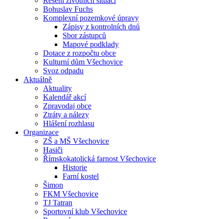
Řešení životních situací
Bohuslav Fuchs
Komplexní pozemkové úpravy
Zápisy z kontrolních dnů
Sbor zástupců
Mapové podklady
Dotace z rozpočtu obce
Kulturní dům Všechovice
Svoz odpadu
Aktuálně
Aktuality
Kalendář akcí
Zpravodaj obce
Ztráty a nálezy
Hlášení rozhlasu
Organizace
ZŠ a MŠ Všechovice
Hasiči
Římskokatolická farnost Všechovice
Historie
Farní kostel
Šimon
FKM Všechovice
TJ Tatran
Sportovní klub Všechovice