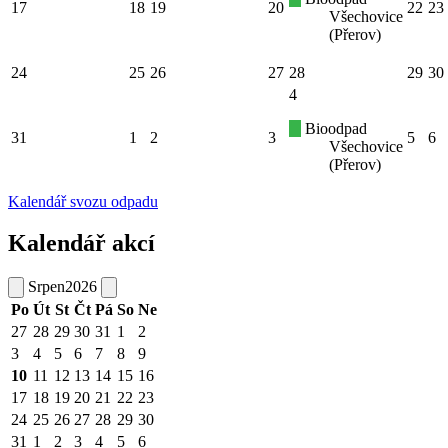
17
18
19
20
22
23
Všechovice
(Přerov)
24
25
26
27
28
29
30
4
Bioodpad
31
1
2
3
5
6
Všechovice
(Přerov)
Kalendář svozu odpadu
Kalendář akcí
Srpen
2026
Po
Út
St
Čt
Pá
So
Ne
27
28
29
30
31
1
2
3
4
5
6
7
8
9
10
11
12
13
14
15
16
17
18
19
20
21
22
23
24
25
26
27
28
29
30
31
1
2
3
4
5
6