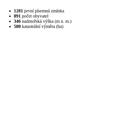
1281
první písemná zmínka
891
počet obyvatel
346
nadmořská výška (m n. m.)
580
katastrální výměra (ha)