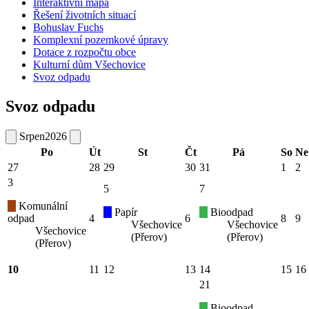
Interaktivní mapa
Řešení životních situací
Bohuslav Fuchs
Komplexní pozemkové úpravy
Dotace z rozpočtu obce
Kulturní dům Všechovice
Svoz odpadu
Svoz odpadu
Srpen
2026
Po
Út
St
Čt
Pá
So
Ne
27
28
29
30
31
1
2
3
5
7
Komunální
Papír
Bioodpad
odpad
4
6
8
9
Všechovice
Všechovice
Všechovice
(Přerov)
(Přerov)
(Přerov)
10
11
12
13
14
15
16
21
Bioodpad