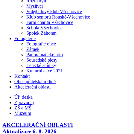
Rozmarýn
Myslivci
Volejbalový klub Všechovice
Klub seniorů Rouské-Všechovice
Farní charita Všechovice
Schola Všechovice
Spolek Záhoran
Fotogalerie
Fotografie obce
Zámek
Panoramatické foto
Sousedské plesy
Letecké snímky
Kulturní akce 2021
Kontakt
Obec přátelská rodině
Akcelerační oblasti
Úř. deska
Zpravodaj
ZŠ a MŠ
Muzeum
AKCELERAČNÍ OBLASTI
Aktualizace 6. 8. 2026