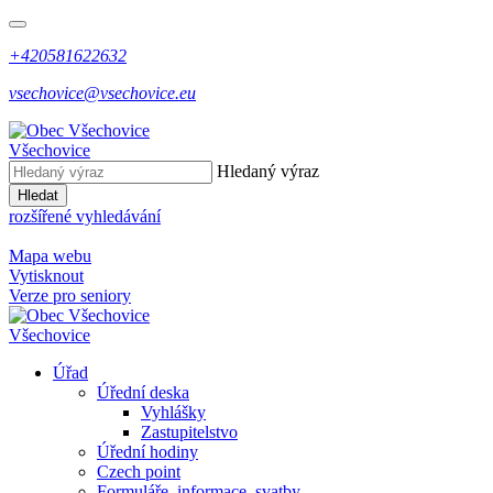
+420581622632
vsechovice@vsechovice.eu
Všechovice
Hledaný výraz
Hledat
rozšířené vyhledávání
Mapa webu
Vytisknout
Verze pro seniory
Všechovice
Úřad
Úřední deska
Vyhlášky
Zastupitelstvo
Úřední hodiny
Czech point
Formuláře, informace, svatby