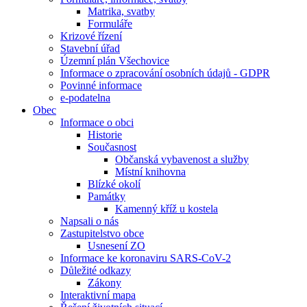
Matrika, svatby
Formuláře
Krizové řízení
Stavební úřad
Územní plán Všechovice
Informace o zpracování osobních údajů - GDPR
Povinné informace
e-podatelna
Obec
Informace o obci
Historie
Současnost
Občanská vybavenost a služby
Místní knihovna
Blízké okolí
Památky
Kamenný kříž u kostela
Napsali o nás
Zastupitelstvo obce
Usnesení ZO
Informace ke koronaviru SARS-CoV-2
Důležité odkazy
Zákony
Interaktivní mapa