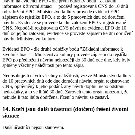
Návrh na evidenci EPO - dle první odrážky bodu "Základní
informace k životní situaci" - podává registrovaná CNS do 10 dnů
od založení EPO. Ministerstvo kultury provede evidenci EPO
zápisem do rejstříku EPO, a to do 5 pracovních dnů od doručení
návrhu. Evidence se provede ke dni založení EPO v registrované
CNS. Nepodá-li registrovaná CNS návrh na evidenci EPO do 10
dnů od jejího založení, evidence se provede zápisem ke dni doručení
návrhu Ministerstvu kultury.
Evidenci EPO - dle druhé odrážky bodu "Základní informace k
životní situaci" - Ministerstvo kultury provede zápisem do rejstříku
EPO po předložení návrhu nejpozději do 30 dnů ode dne, kdy byly
splněny všechny náležitosti pro tento zápis.
Neobsahuje-li návrh všechny náležitosti, vyzve Ministerstvo kultury
do 10 pracovních dnů ode dne doručení návrhu orgán registrované
CNS, oprávněný k jeho podání, aby návrh doplnil nebo odstranil
nedostatky, a to ve lhůtě 30 dnů. Zároveň tento orgán upozorní, že
nebude-li tato lhůta dodržena, řízení o návrhu se zastaví.
14. Kteří jsou další účastníci (dotčení) řešení životní
situace
Další účastníci nejsou stanoveni.