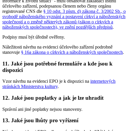
informace k životní situaci" - musí obsahovat zakládací listinu
účelového zařízení, podepsanou členem nebo členy orgánu
registrované CNS dle
§ 10 odst. 3 písm. d) zákona č. 3/2002 Sb., o
svobodě náboženského vyznání a postavení církví a náboženských
společností a o změně některých zákonů (zákon o církvích a
náboženských společnostech), ve znění pozdějších předpisů
.
Podpisy musí být úředně ověřeny.
Náležitosti návrhu na evidenci účelového zařízení podrobně
stanovuje
§ 16a zákona o církvích a náboženských společnostech
.
11. Jaké jsou potřebné formuláře a kde jsou k
dispozici
Vzor návrhu na evidenci EPO je k dispozici na
internetových
stránkách Ministerstva kultury
.
12. Jaké jsou poplatky a jak je lze uhradit
Správní ani jiné poplatky nejsou stanoveny.
13. Jaké jsou lhůty pro vyřízení