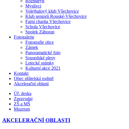
Rozmarýn
Myslivci
Volejbalový klub Všechovice
Klub seniorů Rouské-Všechovice
Farní charita Všechovice
Schola Všechovice
Spolek Záhoran
Fotogalerie
Fotografie obce
Zámek
Panoramatické foto
Sousedské plesy
Letecké snímky
Kulturní akce 2021
Kontakt
Obec přátelská rodině
Akcelerační oblasti
Úř. deska
Zpravodaj
ZŠ a MŠ
Muzeum
AKCELERAČNÍ OBLASTI