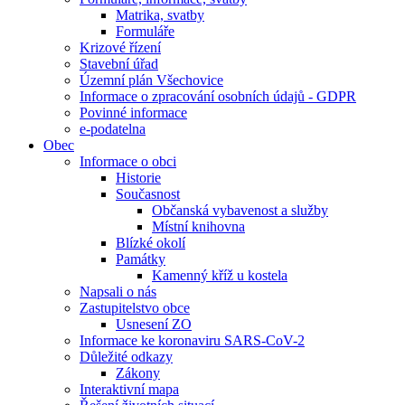
Matrika, svatby
Formuláře
Krizové řízení
Stavební úřad
Územní plán Všechovice
Informace o zpracování osobních údajů - GDPR
Povinné informace
e-podatelna
Obec
Informace o obci
Historie
Současnost
Občanská vybavenost a služby
Místní knihovna
Blízké okolí
Památky
Kamenný kříž u kostela
Napsali o nás
Zastupitelstvo obce
Usnesení ZO
Informace ke koronaviru SARS-CoV-2
Důležité odkazy
Zákony
Interaktivní mapa