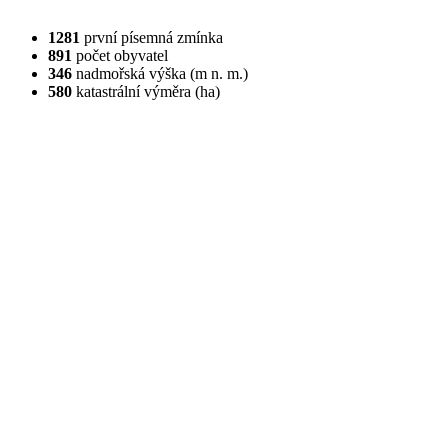
1281
první písemná zmínka
891
počet obyvatel
346
nadmořská výška (m n. m.)
580
katastrální výměra (ha)