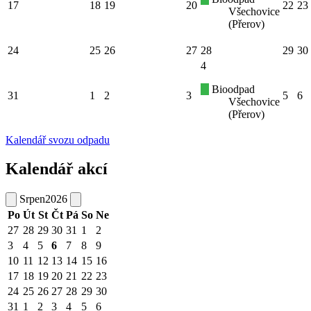
17
18
19
20
22
23
Všechovice
(Přerov)
24
25
26
27
28
29
30
4
Bioodpad
31
1
2
3
5
6
Všechovice
(Přerov)
Kalendář svozu odpadu
Kalendář akcí
Srpen
2026
Po
Út
St
Čt
Pá
So
Ne
27
28
29
30
31
1
2
3
4
5
6
7
8
9
10
11
12
13
14
15
16
17
18
19
20
21
22
23
24
25
26
27
28
29
30
31
1
2
3
4
5
6