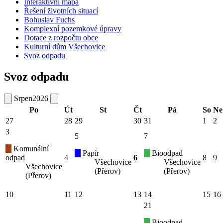
Interaktivní mapa
Řešení životních situací
Bohuslav Fuchs
Komplexní pozemkové úpravy
Dotace z rozpočtu obce
Kulturní dům Všechovice
Svoz odpadu
Svoz odpadu
Srpen
2026
Po
Út
St
Čt
Pá
So
Ne
27
28
29
30
31
1
2
3
5
7
Komunální
Papír
Bioodpad
odpad
4
6
8
9
Všechovice
Všechovice
Všechovice
(Přerov)
(Přerov)
(Přerov)
10
11
12
13
14
15
16
21
Bioodpad