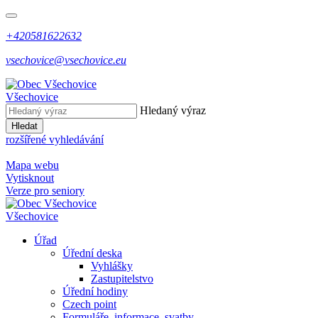
+420581622632
vsechovice@vsechovice.eu
Všechovice
Hledaný výraz
Hledat
rozšířené vyhledávání
Mapa webu
Vytisknout
Verze pro seniory
Všechovice
Úřad
Úřední deska
Vyhlášky
Zastupitelstvo
Úřední hodiny
Czech point
Formuláře, informace, svatby