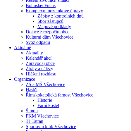
Řešení životních situací
Bohuslav Fuchs
Komplexní pozemkové úpravy
Zápisy z kontrolních dnů
Sbor zástupců
Mapové podklady
Dotace z rozpočtu obce
Kulturní dům Všechovice
Svoz odpadu
Aktuálně
Aktuality
Kalendář akcí
Zpravodaj obce
Ztráty a nálezy
Hlášení rozhlasu
Organizace
ZŠ a MŠ Všechovice
Hasiči
Římskokatolická farnost Všechovice
Historie
Farní kostel
Šimon
FKM Všechovice
TJ Tatran
Sportovní klub Všechovice