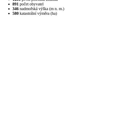
891
počet obyvatel
346
nadmořská výška (m n. m.)
580
katastrální výměra (ha)