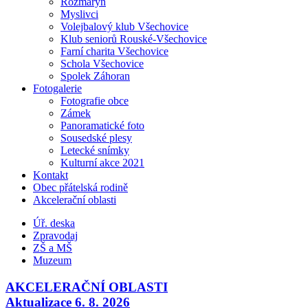
Rozmarýn
Myslivci
Volejbalový klub Všechovice
Klub seniorů Rouské-Všechovice
Farní charita Všechovice
Schola Všechovice
Spolek Záhoran
Fotogalerie
Fotografie obce
Zámek
Panoramatické foto
Sousedské plesy
Letecké snímky
Kulturní akce 2021
Kontakt
Obec přátelská rodině
Akcelerační oblasti
Úř. deska
Zpravodaj
ZŠ a MŠ
Muzeum
AKCELERAČNÍ OBLASTI
Aktualizace 6. 8. 2026