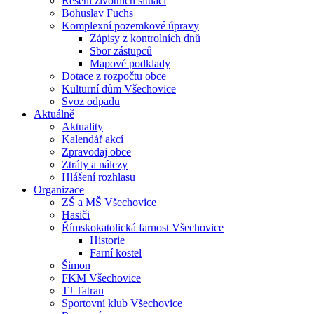
Řešení životních situací
Bohuslav Fuchs
Komplexní pozemkové úpravy
Zápisy z kontrolních dnů
Sbor zástupců
Mapové podklady
Dotace z rozpočtu obce
Kulturní dům Všechovice
Svoz odpadu
Aktuálně
Aktuality
Kalendář akcí
Zpravodaj obce
Ztráty a nálezy
Hlášení rozhlasu
Organizace
ZŠ a MŠ Všechovice
Hasiči
Římskokatolická farnost Všechovice
Historie
Farní kostel
Šimon
FKM Všechovice
TJ Tatran
Sportovní klub Všechovice