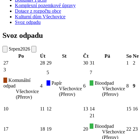
Komplexní pozemkové úpravy
Dotace z rozpočtu obce
Kulturní dům Všechovice
Svoz odpadu
Svoz odpadu
Srpen
2026
Po
Út
St
Čt
Pá
So
Ne
27
28
29
30
31
1
2
3
5
7
Komunální
Papír
Bioodpad
odpad
4
6
8
9
Všechovice
Všechovice
Všechovice
(Přerov)
(Přerov)
(Přerov)
10
11
12
13
14
15
16
21
Bioodpad
17
18
19
20
22
23
Všechovice
(Přerov)