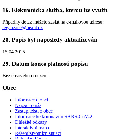
16. Elektronická služba, kterou lze využít
Případný dotaz můžete zaslat na e-mailovou adresu:
legalizace@msmt.cz
.
28. Popis byl naposledy aktualizován
15.04.2015
29. Datum konce platnosti popisu
Bez časového omezení.
Obec
Informace o obci
Napsali o nás
Zastupitelstvo obce
Informace ke koronaviru SARS-CoV-2
Důležité odkazy
Interaktivní mapa
Řešení životních situací
Bohuslav Fuchs