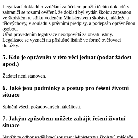
Legalizací dokladů o vzdělání za účelem použití těchto dokladů v
zahraničí se rozumí ověření, že doklad byl vydán školou zapsanou
ve školském rejstříku vedeném Ministerstvem školství, mládeže a
tělovýchovy, v souladu s právními předpisy, a podepsán oprávněnou
osobou.
Úřad provedením legalizace neodpovídá za obsah listiny.
Legalizace se vyznačí na příslušné listině ve formě ověřovací
doložky.
5. Kdo je oprávněn v této věci jednat (podat žádost
apod.)
Žadatel není stanoven.
6. Jaké jsou podmínky a postup pro řešení životní
situace
Splnění všech požadovaných náležitostí.
7. Jakým způsobem můžete zahájit řešení životní
situace
Navštivte odbor vzdělávací soustavy Ministerstva školství, mládeže