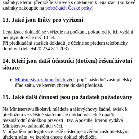
známky, kterou předložíte zároveň s dokladem k legalizaci (kolkové
známky zakoupíte na
pobočkách České pošty
).
13. Jaké jsou lhůty pro vyřízení
Legalizace dokladů se vyřizuje na počkání, pokud od jejich vydání
neuplynulo více než 10 let.
Při předkládání starších dokladů je účelné se předem telefonicky
domluvit (tel.: +420 234 811 703).
14. Kteří jsou další účastníci (dotčení) řešení životní
situace
Ministerstvo zahraničních věcí
, popř. následně zastupitelský
úřad státu, ve kterém chcete doklad předložit.
15. Jaké další činnosti jsou po žadateli požadovány
Na Ministerstvu školství, mládeže a tělovýchovy žádné, avšak k
předložení ve většině států musíte doklad následně opatřit
mezinárodní doložkou pravosti - tzv. Apostille, kterou vydává
Ministerstvo zahraničních věcí.
V případě superlegalizace ještě následuje ověření zastupitelským
úřadem státu, ve kterém chcete doklad předložit.