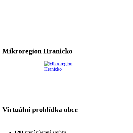
Mikroregion Hranicko
Virtuální prohlídka obce
1281
první písemná zmínka