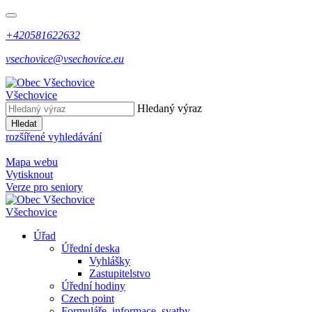
+420581622632
vsechovice@vsechovice.eu
Všechovice
Hledaný výraz
Hledat
rozšířené vyhledávání
Mapa webu
Vytisknout
Verze pro seniory
Všechovice
Úřad
Úřední deska
Vyhlášky
Zastupitelstvo
Úřední hodiny
Czech point
Formuláře, informace, svatby