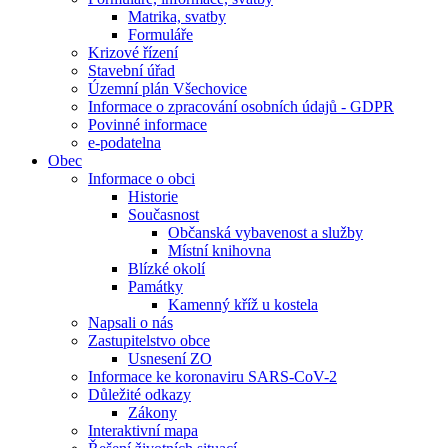
Matrika, svatby
Formuláře
Krizové řízení
Stavební úřad
Územní plán Všechovice
Informace o zpracování osobních údajů - GDPR
Povinné informace
e-podatelna
Obec
Informace o obci
Historie
Současnost
Občanská vybavenost a služby
Místní knihovna
Blízké okolí
Památky
Kamenný kříž u kostela
Napsali o nás
Zastupitelstvo obce
Usnesení ZO
Informace ke koronaviru SARS-CoV-2
Důležité odkazy
Zákony
Interaktivní mapa