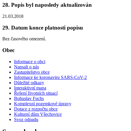
28. Popis byl naposledy aktualizován
21.03.2018
29. Datum konce platnosti popisu
Bez časového omezení.
Obec
Informace o obci
Napsali o nás
Zastupitelstvo obce
Informace ke koronaviru SARS-CoV-2
Důležité odkazy
Interaktivní mapa
Řešení životních situací
Bohuslav Fuchs
Komplexní pozemkové úpravy
Dotace z rozpočtu obce
Kulturní dům Všechovice
Svoz odpadu