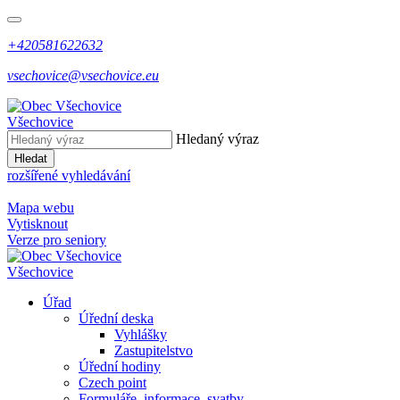
+420581622632
vsechovice@vsechovice.eu
Všechovice
Hledaný výraz
Hledat
rozšířené vyhledávání
Mapa webu
Vytisknout
Verze pro seniory
Všechovice
Úřad
Úřední deska
Vyhlášky
Zastupitelstvo
Úřední hodiny
Czech point
Formuláře, informace, svatby