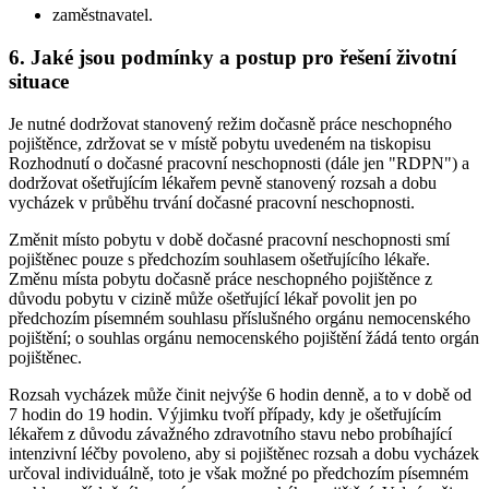
zaměstnavatel.
6. Jaké jsou podmínky a postup pro řešení životní
situace
Je nutné dodržovat stanovený režim dočasně práce neschopného
pojištěnce, zdržovat se v místě pobytu uvedeném na tiskopisu
Rozhodnutí o dočasné pracovní neschopnosti (dále jen "RDPN") a
dodržovat ošetřujícím lékařem pevně stanovený rozsah a dobu
vycházek v průběhu trvání dočasné pracovní neschopnosti.
Změnit místo pobytu v době dočasné pracovní neschopnosti smí
pojištěnec pouze s předchozím souhlasem ošetřujícího lékaře.
Změnu místa pobytu dočasně práce neschopného pojištěnce z
důvodu pobytu v cizině může ošetřující lékař povolit jen po
předchozím písemném souhlasu příslušného orgánu nemocenského
pojištění; o souhlas orgánu nemocenského pojištění žádá tento orgán
pojištěnec.
Rozsah vycházek může činit nejvýše 6 hodin denně, a to v době od
7 hodin do 19 hodin. Výjimku tvoří případy, kdy je ošetřujícím
lékařem z důvodu závažného zdravotního stavu nebo probíhající
intenzivní léčby povoleno, aby si pojištěnec rozsah a dobu vycházek
určoval individuálně, toto je však možné po předchozím písemném