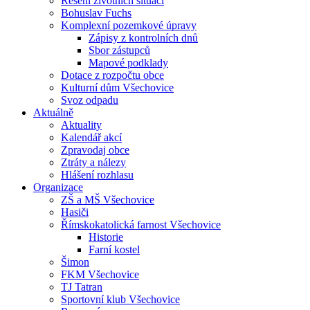
Řešení životních situací
Bohuslav Fuchs
Komplexní pozemkové úpravy
Zápisy z kontrolních dnů
Sbor zástupců
Mapové podklady
Dotace z rozpočtu obce
Kulturní dům Všechovice
Svoz odpadu
Aktuálně
Aktuality
Kalendář akcí
Zpravodaj obce
Ztráty a nálezy
Hlášení rozhlasu
Organizace
ZŠ a MŠ Všechovice
Hasiči
Římskokatolická farnost Všechovice
Historie
Farní kostel
Šimon
FKM Všechovice
TJ Tatran
Sportovní klub Všechovice