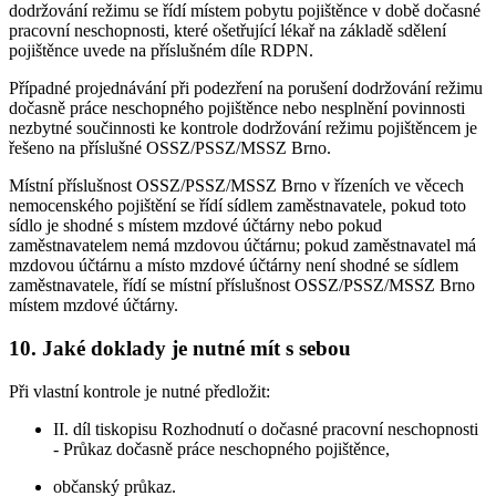
dodržování režimu se řídí místem pobytu pojištěnce v době dočasné
pracovní neschopnosti, které ošetřující lékař na základě sdělení
pojištěnce uvede na příslušném díle RDPN.
Případné projednávání při podezření na porušení dodržování režimu
dočasně práce neschopného pojištěnce nebo nesplnění povinnosti
nezbytné součinnosti ke kontrole dodržování režimu pojištěncem je
řešeno na příslušné OSSZ/PSSZ/MSSZ Brno.
Místní příslušnost OSSZ/PSSZ/MSSZ Brno v řízeních ve věcech
nemocenského pojištění se řídí sídlem zaměstnavatele, pokud toto
sídlo je shodné s místem mzdové účtárny nebo pokud
zaměstnavatelem nemá mzdovou účtárnu; pokud zaměstnavatel má
mzdovou účtárnu a místo mzdové účtárny není shodné se sídlem
zaměstnavatele, řídí se místní příslušnost OSSZ/PSSZ/MSSZ Brno
místem mzdové účtárny.
10. Jaké doklady je nutné mít s sebou
Při vlastní kontrole je nutné předložit:
II. díl tiskopisu Rozhodnutí o dočasné pracovní neschopnosti
- Průkaz dočasně práce neschopného pojištěnce,
občanský průkaz.