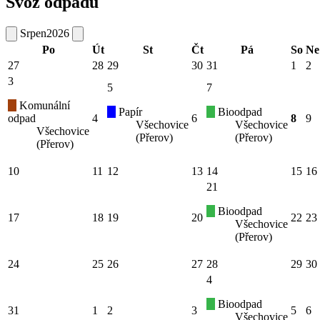
Svoz odpadu
Srpen
2026
Po
Út
St
Čt
Pá
So
Ne
27
28
29
30
31
1
2
3
5
7
Komunální
Papír
Bioodpad
odpad
4
6
8
9
Všechovice
Všechovice
Všechovice
(Přerov)
(Přerov)
(Přerov)
10
11
12
13
14
15
16
21
Bioodpad
17
18
19
20
22
23
Všechovice
(Přerov)
24
25
26
27
28
29
30
4
Bioodpad
31
1
2
3
5
6
Všechovice