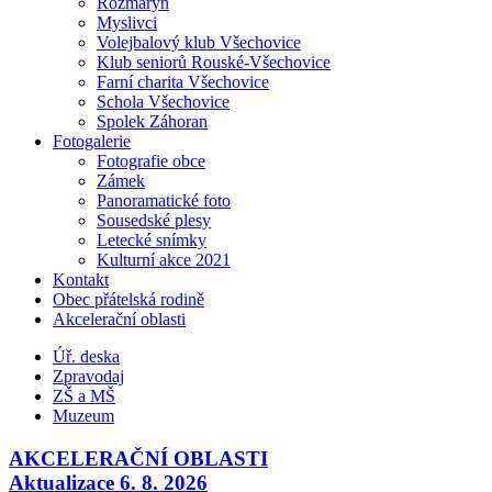
Rozmarýn
Myslivci
Volejbalový klub Všechovice
Klub seniorů Rouské-Všechovice
Farní charita Všechovice
Schola Všechovice
Spolek Záhoran
Fotogalerie
Fotografie obce
Zámek
Panoramatické foto
Sousedské plesy
Letecké snímky
Kulturní akce 2021
Kontakt
Obec přátelská rodině
Akcelerační oblasti
Úř. deska
Zpravodaj
ZŠ a MŠ
Muzeum
AKCELERAČNÍ OBLASTI
Aktualizace 6. 8. 2026