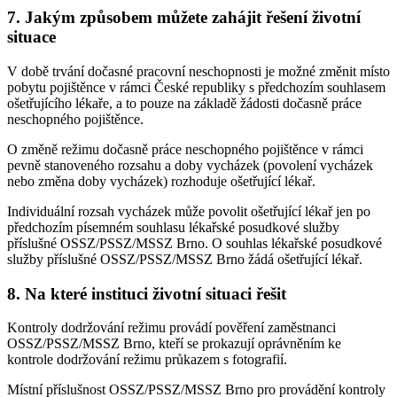
7. Jakým způsobem můžete zahájit řešení životní
situace
V době trvání dočasné pracovní neschopnosti je možné změnit místo
pobytu pojištěnce v rámci České republiky s předchozím souhlasem
ošetřujícího lékaře, a to pouze na základě žádosti dočasně práce
neschopného pojištěnce.
O změně režimu dočasně práce neschopného pojištěnce v rámci
pevně stanoveného rozsahu a doby vycházek (povolení vycházek
nebo změna doby vycházek) rozhoduje ošetřující lékař.
Individuální rozsah vycházek může povolit ošetřující lékař jen po
předchozím písemném souhlasu lékařské posudkové služby
příslušné OSSZ/PSSZ/MSSZ Brno. O souhlas lékařské posudkové
služby příslušné OSSZ/PSSZ/MSSZ Brno žádá ošetřující lékař.
8. Na které instituci životní situaci řešit
Kontroly dodržování režimu provádí pověření zaměstnanci
OSSZ/PSSZ/MSSZ Brno, kteří se prokazují oprávněním ke
kontrole dodržování režimu průkazem s fotografií.
Místní příslušnost OSSZ/PSSZ/MSSZ Brno pro provádění kontroly