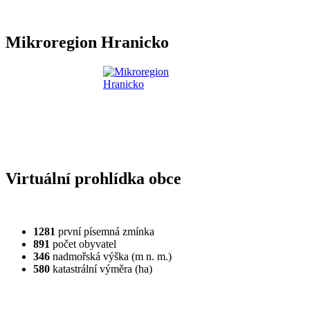
Mikroregion Hranicko
Virtuální prohlídka obce
1281
první písemná zmínka
891
počet obyvatel
346
nadmořská výška (m n. m.)
580
katastrální výměra (ha)