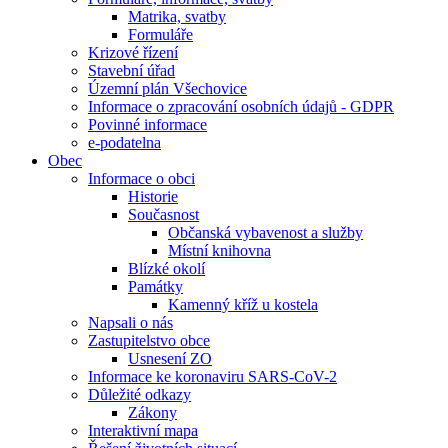
Matrika, svatby
Formuláře
Krizové řízení
Stavební úřad
Územní plán Všechovice
Informace o zpracování osobních údajů - GDPR
Povinné informace
e-podatelna
Obec
Informace o obci
Historie
Současnost
Občanská vybavenost a služby
Místní knihovna
Blízké okolí
Památky
Kamenný kříž u kostela
Napsali o nás
Zastupitelstvo obce
Usnesení ZO
Informace ke koronaviru SARS-CoV-2
Důležité odkazy
Zákony
Interaktivní mapa