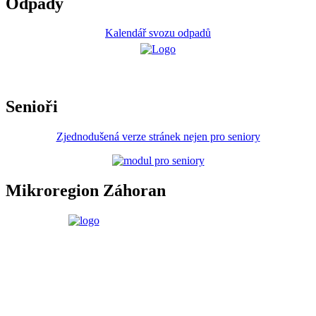
Odpady
Kalendář svozu odpadů
Senioři
Zjednodušená verze stránek nejen pro seniory
Mikroregion Záhoran