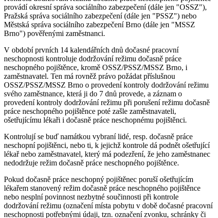
provádí okresní správa sociálního zabezpečení (dále jen "OSSZ"),
Pražská správa sociálního zabezpečení (dále jen "PSSZ") nebo
Městská správa sociálního zabezpečení Brno (dále jen "MSSZ
Brno") pověřenými zaměstnanci.
V období prvních 14 kalendářních dnů dočasné pracovní
neschopnosti kontroluje dodržování režimu dočasně práce
neschopného pojištěnce, kromě OSSZ/PSSZ/MSSZ Brno, i
zaměstnavatel. Ten má rovněž právo požádat příslušnou
OSSZ/PSSZ/MSSZ Brno o provedení kontroly dodržování režimu
svého zaměstnance, která ji do 7 dnů provede, a záznam o
provedení kontroly dodržování režimu při porušení režimu dočasně
práce neschopného pojištěnce poté zašle zaměstnavateli,
ošetřujícímu lékaři i dočasně práce neschopnému pojištěnci.
Kontrolují se buď namátkou vybraní lidé, resp. dočasně práce
neschopní pojištěnci, nebo ti, k jejichž kontrole dá podnět ošetřující
lékař nebo zaměstnavatel, který má podezření, že jeho zaměstnanec
nedodržuje režim dočasně práce neschopného pojištěnce.
Pokud dočasně práce neschopný pojištěnec poruší ošetřujícím
lékařem stanovený režim dočasně práce neschopného pojištěnce
nebo nesplní povinnost nezbytné součinnosti při kontrole
dodržování režimu (označení místa pobytu v době dočasné pracovní
neschopnosti potřebnými údaji, tzn. označení zvonku, schránky či