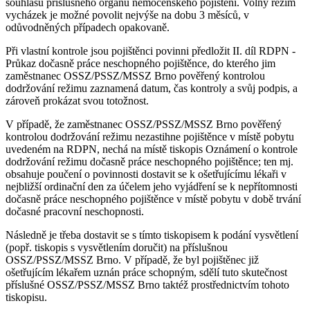
souhlasu příslušného orgánu nemocenského pojištění. Volný režim
vycházek je možné povolit nejvýše na dobu 3 měsíců, v
odůvodněných případech opakovaně.
Při vlastní kontrole jsou pojištěnci povinni předložit II. díl RDPN -
Průkaz dočasně práce neschopného pojištěnce, do kterého jim
zaměstnanec OSSZ/PSSZ/MSSZ Brno pověřený kontrolou
dodržování režimu zaznamená datum, čas kontroly a svůj podpis, a
zároveň prokázat svou totožnost.
V případě, že zaměstnanec OSSZ/PSSZ/MSSZ Brno pověřený
kontrolou dodržování režimu nezastihne pojištěnce v místě pobytu
uvedeném na RDPN, nechá na místě tiskopis Oznámení o kontrole
dodržování režimu dočasně práce neschopného pojištěnce; ten mj.
obsahuje poučení o povinnosti dostavit se k ošetřujícímu lékaři v
nejbližší ordinační den za účelem jeho vyjádření se k nepřítomnosti
dočasně práce neschopného pojištěnce v místě pobytu v době trvání
dočasné pracovní neschopnosti.
Následně je třeba dostavit se s tímto tiskopisem k podání vysvětlení
(popř. tiskopis s vysvětlením doručit) na příslušnou
OSSZ/PSSZ/MSSZ Brno. V případě, že byl pojištěnec již
ošetřujícím lékařem uznán práce schopným, sdělí tuto skutečnost
příslušné OSSZ/PSSZ/MSSZ Brno taktéž prostřednictvím tohoto
tiskopisu.