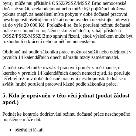
bytu), může mu příslušná OSSZ/PSSZ/MSSZ Brno nemocenské
dočasně snížit, zcela odejmout nebo může být pojištěnci uložena
pokuta (např. za nesdělení místa pobytu v době dočasné pracovní
neschopnosti ošetřujícímu lékaři nebo uvedení neexistující adresy)
až do výše 20 000 Kč. Prokáže-li se, že k porušení režimu dočasně
práce neschopného pojištěnce skutečně došlo, zahájí příslušná
OSSZ/PSSZ/MSSZ Brno správní řízení, jehož výsledkem může být
rozhodnutí o krácení nebo odnětí nemocenského.
Obdobně má podle zákoníku práce možnost snížit nebo odejmout v
prvních 14 kalendářních dnech náhradu mzdy zaměstnavatel.
Zaměstnavatel může rozvázat pracovní poměr zaměstnance, u
kterého v prvních 14 kalendářních dnech nemoci zjistí, že porušuje
léčebný režim v době dočasné pracovní neschopnosti. Jedná se o
zvlášť hrubé porušení pracovní kázně podle zákoníku práce.
5. Kdo je oprávněn v této věci jednat (podat žádost
apod.)
Podnět ke kontrole dodržování režimu dočasně práce neschopného
pojištěnce může dát:
ošetřující lékař,