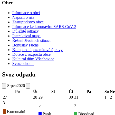
Obec
Informace o obci
Napsali o nás
Zastupitelstvo obce
Informace ke koronaviru SARS-CoV-2
Důležité odkazy
Interaktivní mapa
Řešení životních situací
Bohuslav Fuchs
Komplexní pozemkové úpravy
Dotace z rozpočtu obce
Kulturní dům Všechovice
Svoz odpadu
Svoz odpadu
Srpen
2026
Po
Út
St
Čt
Pá
So
Ne
27
28
29
30
31
1
2
3
5
7
Komunální
Papír
Bioodpad