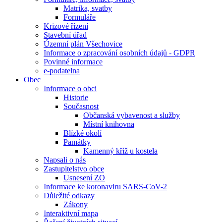
Matrika, svatby
Formuláře
Krizové řízení
Stavební úřad
Územní plán Všechovice
Informace o zpracování osobních údajů - GDPR
Povinné informace
e-podatelna
Obec
Informace o obci
Historie
Současnost
Občanská vybavenost a služby
Místní knihovna
Blízké okolí
Památky
Kamenný kříž u kostela
Napsali o nás
Zastupitelstvo obce
Usnesení ZO
Informace ke koronaviru SARS-CoV-2
Důležité odkazy
Zákony
Interaktivní mapa