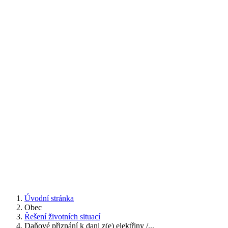
Úvodní stránka
Obec
Řešení životních situací
Daňové přiznání k dani z(e) elektřiny /...