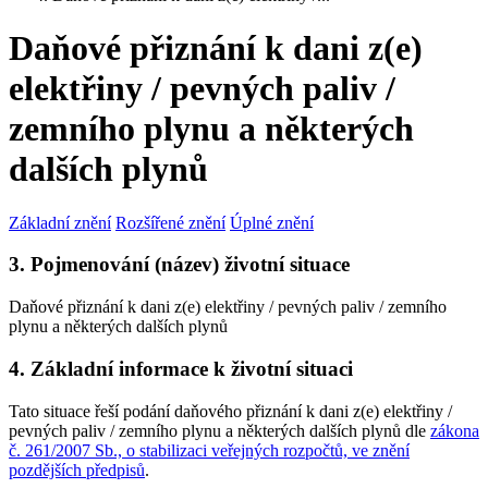
Daňové přiznání k dani z(e)
elektřiny / pevných paliv /
zemního plynu a některých
dalších plynů
Základní znění
Rozšířené znění
Úplné znění
3. Pojmenování (název) životní situace
Daňové přiznání k dani z(e) elektřiny / pevných paliv / zemního
plynu a některých dalších plynů
4. Základní informace k životní situaci
Tato situace řeší podání daňového přiznání k dani z(e) elektřiny /
pevných paliv / zemního plynu a některých dalších plynů dle
zákona
č. 261/2007 Sb., o stabilizaci veřejných rozpočtů, ve znění
pozdějších předpisů
.