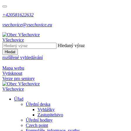
+420581622632
vsechovice@vsechovice.eu
Všechovice
Hledaný výraz
Hledat
rozšířené vyhledávání
Mapa webu
Vytisknout
Verze pro seniory
Všechovice
Úřad
Úřední deska
Vyhlášky
Zastupitelstvo
Úřední hodiny
Czech point
Formuláře, informace, svatby