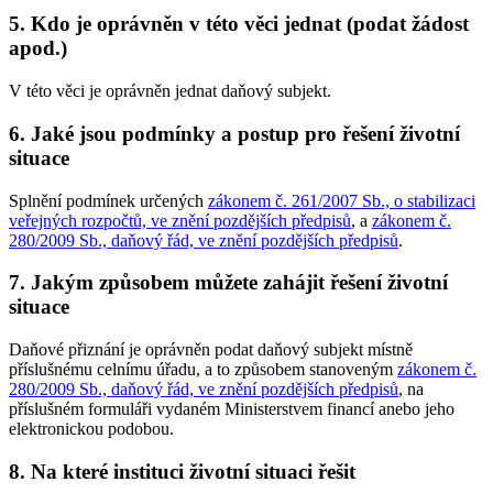
5. Kdo je oprávněn v této věci jednat (podat žádost
apod.)
V této věci je oprávněn jednat daňový subjekt.
6. Jaké jsou podmínky a postup pro řešení životní
situace
Splnění podmínek určených
zákonem č. 261/2007 Sb., o stabilizaci
veřejných rozpočtů, ve znění pozdějších předpisů
, a
zákonem č.
280/2009 Sb., daňový řád, ve znění pozdějších předpisů
.
7. Jakým způsobem můžete zahájit řešení životní
situace
Daňové přiznání je oprávněn podat daňový subjekt místně
příslušnému celnímu úřadu, a to způsobem stanoveným
zákonem č.
280/2009 Sb., daňový řád, ve znění pozdějších předpisů
, na
příslušném formuláři vydaném Ministerstvem financí anebo jeho
elektronickou podobou.
8. Na které instituci životní situaci řešit