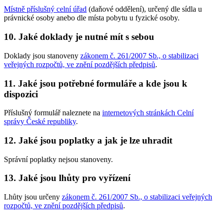
Místně příslušný celní úřad
(daňové oddělení), určený dle sídla u
právnické osoby anebo dle místa pobytu u fyzické osoby.
10. Jaké doklady je nutné mít s sebou
Doklady jsou stanoveny
zákonem č. 261/2007 Sb., o stabilizaci
veřejných rozpočtů, ve znění pozdějších předpisů
.
11. Jaké jsou potřebné formuláře a kde jsou k
dispozici
Příslušný formulář naleznete na
internetových stránkách Celní
správy České republiky
.
12. Jaké jsou poplatky a jak je lze uhradit
Správní poplatky nejsou stanoveny.
13. Jaké jsou lhůty pro vyřízení
Lhůty jsou určeny
zákonem č. 261/2007 Sb., o stabilizaci veřejných
rozpočtů, ve znění pozdějších předpisů
.