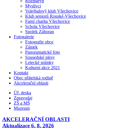
Rozmarýn
Myslivci
Volejbalový klub Všechovice
Klub seniorů Rouské-Všechovice
Farní charita Všechovice
Schola Všechovice
Spolek Záhoran
Fotogalerie
Fotografie obce
Zámek
Panoramatické foto
Sousedské plesy
Letecké snímky
Kulturní akce 2021
Kontakt
Obec přátelská rodině
Akcelerační oblasti
Úř. deska
Zpravodaj
ZŠ a MŠ
Muzeum
AKCELERAČNÍ OBLASTI
Aktualizace 6. 8. 2026