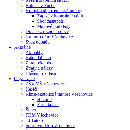
Řešení životních situací
Bohuslav Fuchs
Komplexní pozemkové úpravy
Zápisy z kontrolních dnů
Sbor zástupců
Mapové podklady
Dotace z rozpočtu obce
Kulturní dům Všechovice
Svoz odpadu
Aktuálně
Aktuality
Kalendář akcí
Zpravodaj obce
Ztráty a nálezy
Hlášení rozhlasu
Organizace
ZŠ a MŠ Všechovice
Hasiči
Římskokatolická farnost Všechovice
Historie
Farní kostel
Šimon
FKM Všechovice
TJ Tatran
Sportovní klub Všechovice