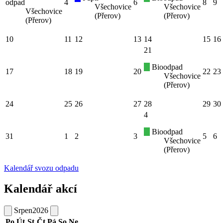
odpad
4
6
8
9
Všechovice
Všechovice
Všechovice
(Přerov)
(Přerov)
(Přerov)
10
11
12
13
14
15
16
21
Bioodpad
17
18
19
20
22
23
Všechovice
(Přerov)
24
25
26
27
28
29
30
4
Bioodpad
31
1
2
3
5
6
Všechovice
(Přerov)
Kalendář svozu odpadu
Kalendář akcí
Srpen
2026
Po
Út
St
Čt
Pá
So
Ne