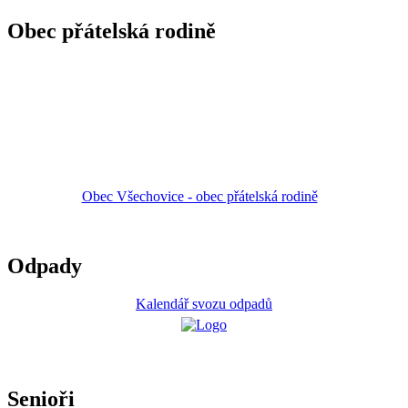
Obec přátelská rodině
Obec Všechovice - obec přátelská rodině
Odpady
Kalendář svozu odpadů
Senioři