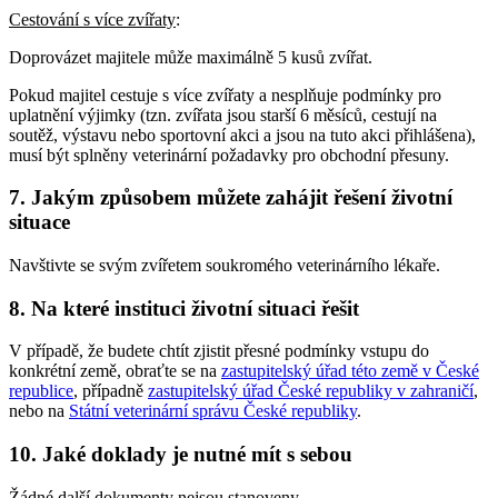
Cestování s více zvířaty
:
Doprovázet majitele může maximálně 5 kusů zvířat.
Pokud majitel cestuje s více zvířaty a nesplňuje podmínky pro
uplatnění výjimky (tzn. zvířata jsou starší 6 měsíců, cestují na
soutěž, výstavu nebo sportovní akci a jsou na tuto akci přihlášena),
musí být splněny veterinární požadavky pro obchodní přesuny.
7. Jakým způsobem můžete zahájit řešení životní
situace
Navštivte se svým zvířetem soukromého veterinárního lékaře.
8. Na které instituci životní situaci řešit
V případě, že budete chtít zjistit přesné podmínky vstupu do
konkrétní země, obraťte se na
zastupitelský úřad této země v České
republice
, případně
zastupitelský úřad České republiky v zahraničí
,
nebo na
Státní veterinární správu České republiky
.
10. Jaké doklady je nutné mít s sebou
Žádné další dokumenty nejsou stanoveny.