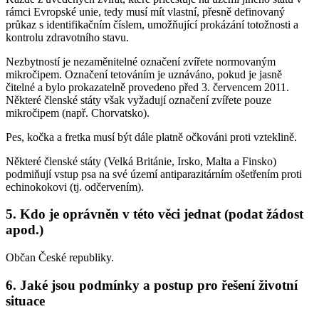
rámci Evropské unie, tedy musí mít vlastní, přesně definovaný
průkaz s identifikačním číslem, umožňující prokázání totožnosti a
kontrolu zdravotního stavu.
Nezbytností je nezaměnitelné označení zvířete normovaným
mikročipem. Označení tetováním je uznáváno, pokud je jasně
čitelné a bylo prokazatelně provedeno před 3. červencem 2011.
Některé členské státy však vyžadují označení zvířete pouze
mikročipem (např. Chorvatsko).
Pes, kočka a fretka musí být dále platně očkováni proti vzteklině.
Některé členské státy (Velká Británie, Irsko, Malta a Finsko)
podmiňují vstup psa na své území antiparazitárním ošetřením proti
echinokokovi (tj. odčervením).
5. Kdo je oprávněn v této věci jednat (podat žádost
apod.)
Občan České republiky.
6. Jaké jsou podmínky a postup pro řešení životní
situace