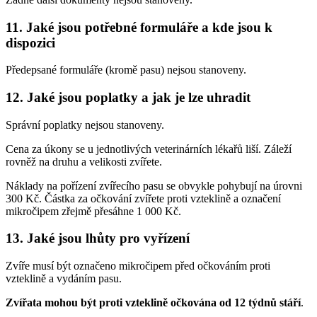
11. Jaké jsou potřebné formuláře a kde jsou k
dispozici
Předepsané formuláře (kromě pasu) nejsou stanoveny.
12. Jaké jsou poplatky a jak je lze uhradit
Správní poplatky nejsou stanoveny.
Cena za úkony se u jednotlivých veterinárních lékařů liší. Záleží
rovněž na druhu a velikosti zvířete.
Náklady na pořízení zvířecího pasu se obvykle pohybují na úrovni
300 Kč. Částka za očkování zvířete proti vzteklině a označení
mikročipem zřejmě přesáhne 1 000 Kč.
13. Jaké jsou lhůty pro vyřízení
Zvíře musí být označeno mikročipem před očkováním proti
vzteklině a vydáním pasu.
Zvířata mohou být proti vzteklině očkována od 12 týdnů stáří
.