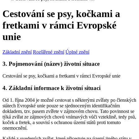
Cestování se psy, kočkami a
fretkami v rámci Evropské
unie
Základní znění
Rozšířené znění
Úplné znění
3. Pojmenování (název) životní situace
Cestování se psy, kočkami a fretkami v rámci Evropské unie
4. Základní informace k životní situaci
Od 1. října 2004 je možné cestovat s některými zvířaty po členských
státech Evropské unie pouze se sjednoceným identifikačním
dokladem, tzv. pasem zvířete v zájmovém chovu. Tato povinnost se
týká zvířat ze zájmových chovů vnímavých vůči vzteklině, tedy psů,
koček a fretek, a souvisí s ochranou území států proti tomuto
onemocnění.
Každé z uvedených zvířat, které přicestuje na území jiného státu v