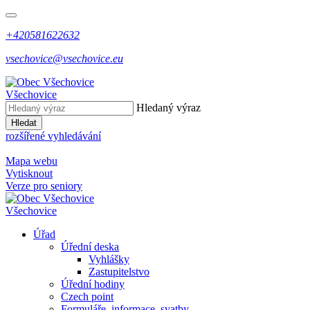
+420581622632
vsechovice@vsechovice.eu
Všechovice
Hledaný výraz
Hledat
rozšířené vyhledávání
Mapa webu
Vytisknout
Verze pro seniory
Všechovice
Úřad
Úřední deska
Vyhlášky
Zastupitelstvo
Úřední hodiny
Czech point
Formuláře, informace, svatby