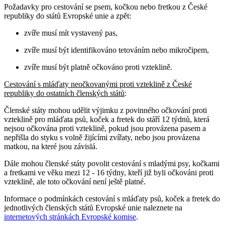
Požadavky pro cestování se psem, kočkou nebo fretkou z České
republiky do států Evropské unie a zpět:
zvíře musí mít vystavený pas,
zvíře musí být identifikováno tetováním nebo mikročipem,
zvíře musí být platně očkováno proti vzteklině.
Cestování s mláďaty neočkovanými proti vzteklině z České
republiky do ostatních členských států
:
Členské státy mohou udělit výjimku z povinného očkování proti
vzteklině pro mláďata psů, koček a fretek do stáří 12 týdnů, která
nejsou očkována proti vzteklině, pokud jsou provázena pasem a
nepřišla do styku s volně žijícími zvířaty, nebo jsou provázena
matkou, na které jsou závislá.
Dále mohou členské státy povolit cestování s mladými psy, kočkami
a fretkami ve věku mezi 12 - 16 týdny, kteří již byli očkováni proti
vzteklině, ale toto očkování není ještě platné.
Informace o podmínkách cestování s mláďaty psů, koček a fretek do
jednotlivých členských států Evropské unie naleznete na
internetových stránkách Evropské komise
.