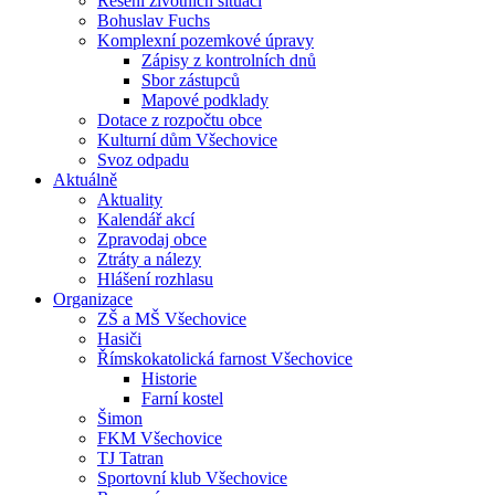
Řešení životních situací
Bohuslav Fuchs
Komplexní pozemkové úpravy
Zápisy z kontrolních dnů
Sbor zástupců
Mapové podklady
Dotace z rozpočtu obce
Kulturní dům Všechovice
Svoz odpadu
Aktuálně
Aktuality
Kalendář akcí
Zpravodaj obce
Ztráty a nálezy
Hlášení rozhlasu
Organizace
ZŠ a MŠ Všechovice
Hasiči
Římskokatolická farnost Všechovice
Historie
Farní kostel
Šimon
FKM Všechovice
TJ Tatran
Sportovní klub Všechovice