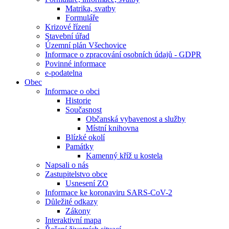
Matrika, svatby
Formuláře
Krizové řízení
Stavební úřad
Územní plán Všechovice
Informace o zpracování osobních údajů - GDPR
Povinné informace
e-podatelna
Obec
Informace o obci
Historie
Současnost
Občanská vybavenost a služby
Místní knihovna
Blízké okolí
Památky
Kamenný kříž u kostela
Napsali o nás
Zastupitelstvo obce
Usnesení ZO
Informace ke koronaviru SARS-CoV-2
Důležité odkazy
Zákony
Interaktivní mapa