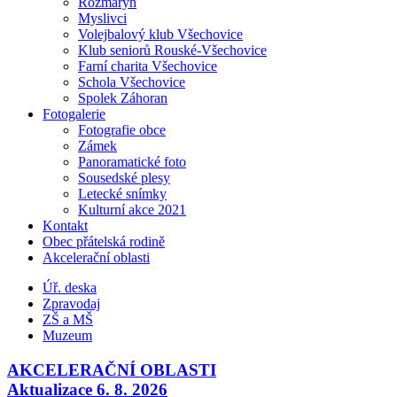
Rozmarýn
Myslivci
Volejbalový klub Všechovice
Klub seniorů Rouské-Všechovice
Farní charita Všechovice
Schola Všechovice
Spolek Záhoran
Fotogalerie
Fotografie obce
Zámek
Panoramatické foto
Sousedské plesy
Letecké snímky
Kulturní akce 2021
Kontakt
Obec přátelská rodině
Akcelerační oblasti
Úř. deska
Zpravodaj
ZŠ a MŠ
Muzeum
AKCELERAČNÍ OBLASTI
Aktualizace 6. 8. 2026