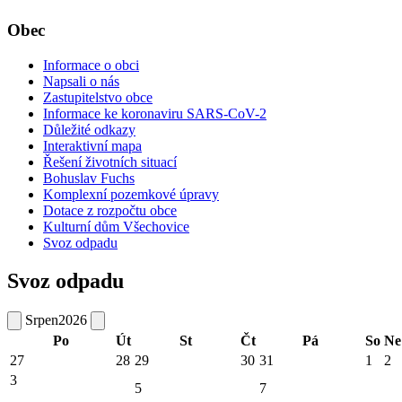
Obec
Informace o obci
Napsali o nás
Zastupitelstvo obce
Informace ke koronaviru SARS-CoV-2
Důležité odkazy
Interaktivní mapa
Řešení životních situací
Bohuslav Fuchs
Komplexní pozemkové úpravy
Dotace z rozpočtu obce
Kulturní dům Všechovice
Svoz odpadu
Svoz odpadu
Srpen
2026
Po
Út
St
Čt
Pá
So
Ne
27
28
29
30
31
1
2
3
5
7