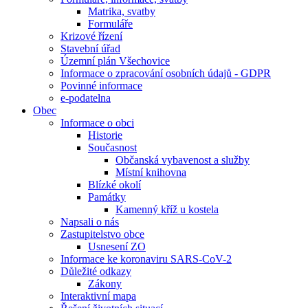
Matrika, svatby
Formuláře
Krizové řízení
Stavební úřad
Územní plán Všechovice
Informace o zpracování osobních údajů - GDPR
Povinné informace
e-podatelna
Obec
Informace o obci
Historie
Současnost
Občanská vybavenost a služby
Místní knihovna
Blízké okolí
Památky
Kamenný kříž u kostela
Napsali o nás
Zastupitelstvo obce
Usnesení ZO
Informace ke koronaviru SARS-CoV-2
Důležité odkazy
Zákony
Interaktivní mapa