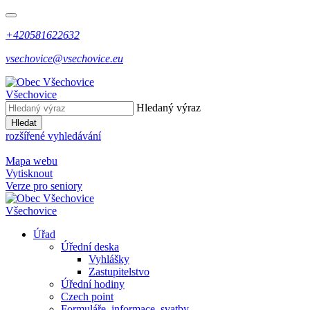
+420581622632
vsechovice@vsechovice.eu
Všechovice
Hledaný výraz
Hledat
rozšířené vyhledávání
Mapa webu
Vytisknout
Verze pro seniory
Všechovice
Úřad
Úřední deska
Vyhlášky
Zastupitelstvo
Úřední hodiny
Czech point
Formuláře, informace, svatby