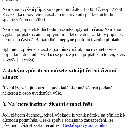
Nárok na zvýšení příplatku o pevnou částku 3 000 Kč, resp. 2 400
Kč, vzniká oprávněným osobám nejdříve od splátky důchodu
splatné v červenci 2009.
Nárok na příplatek k důchodu nezaniká uplynutím času. Nárok na
výplatu příplatku zaniká uplynutím 5 let ode dne, za který příplatek
nebo jeho část náleží; tato lhůta neplyne po dobu řízení o příplatku.
Splňuje-li oprávněná osoba podmínky nároku na dva nebo více
příplatků k důchodu, vyplácí se pouze jeden příplatek, a to ten, který
je vyšší (nejvyšší).
7. Jakým způsobem můžete zahájit řešení životní
situace
Řízení lze zahájit pouze na podkladě písemné žádosti podané
některou z osob uvedených výše.
8. Na které instituci životní situaci řešit
Je-li plátcem důchodu, jehož výplatou je vznik nároku na příplatek k
důchodu podmíněn, Česká správa sociálního zabezpečení, lze
písemnou žádost zaslat na adresu
České správy sociálního