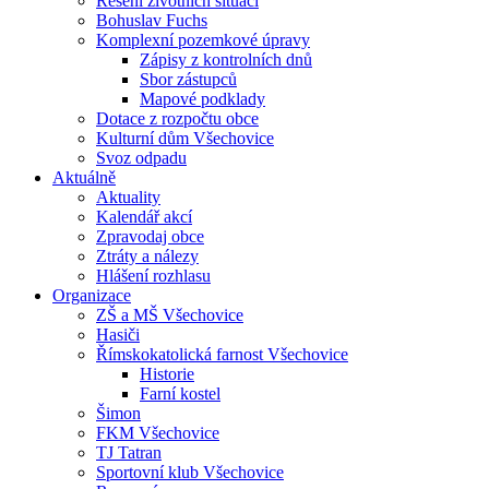
Řešení životních situací
Bohuslav Fuchs
Komplexní pozemkové úpravy
Zápisy z kontrolních dnů
Sbor zástupců
Mapové podklady
Dotace z rozpočtu obce
Kulturní dům Všechovice
Svoz odpadu
Aktuálně
Aktuality
Kalendář akcí
Zpravodaj obce
Ztráty a nálezy
Hlášení rozhlasu
Organizace
ZŠ a MŠ Všechovice
Hasiči
Římskokatolická farnost Všechovice
Historie
Farní kostel
Šimon
FKM Všechovice
TJ Tatran
Sportovní klub Všechovice