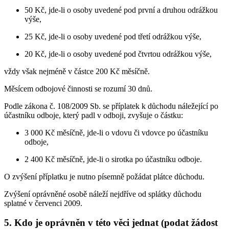
50 Kč, jde-li o osoby uvedené pod první a druhou odrážkou
výše,
25 Kč, jde-li o osoby uvedené pod třetí odrážkou výše,
20 Kč, jde-li o osoby uvedené pod čtvrtou odrážkou výše,
vždy však nejméně v částce 200 Kč měsíčně.
Měsícem odbojové činnosti se rozumí 30 dnů.
Podle zákona č. 108/2009 Sb. se příplatek k důchodu náležející po
účastníku odboje, který padl v odboji, zvyšuje o částku:
3 000 Kč měsíčně, jde-li o vdovu či vdovce po účastníku
odboje,
2 400 Kč měsíčně, jde-li o sirotka po účastníku odboje.
O zvýšení příplatku je nutno písemně požádat plátce důchodu.
Zvýšení oprávněné osobě náleží nejdříve od splátky důchodu
splatné v červenci 2009.
5. Kdo je oprávněn v této věci jednat (podat žádost