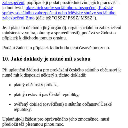
zabezpečení
, popřípadě ji podat prostřednictvím jejích pracovišť -
jednotlivých
okresních správ sociálního zabezpečení, Pražské
správy sociálního zabezpečení nebo Městské správy sociálního
zabezpečení Brno
(dále též "OSSZ/ PSSZ/ MSSZ").
Je-li plátcem důchodu jiný orgán (tj. orgán sociálního zabezpečení
ministerstev vnitra, obrany a spravedlnosti), podává se žádost o
příplatek k důchodu tomuto orgánu.
Podání žádosti o příplatek k důchodu není časově omezeno.
10. Jaké doklady je nutné mít s sebou
Při uplatnění žádosti a pro prokázání českého státního občanství je
nutné mít k dispozici některý z těchto dokladů:
platný občanský průkaz,
platný cestovní pas České republiky,
ověřený doklad (osvědčení) o státním občanství České
republiky.
Uplatňuje-li žádost pro oprávněného jeho zmocněnec, musí
předložit též písemnou plnou moc.