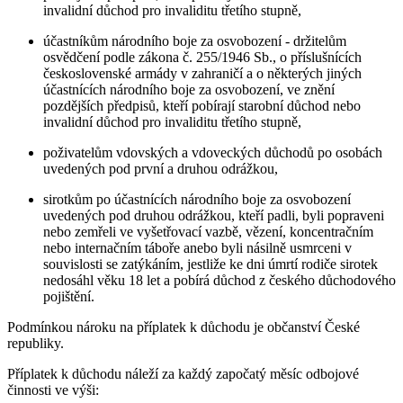
invalidní důchod pro invaliditu třetího stupně,
účastníkům národního boje za osvobození - držitelům
osvědčení podle zákona č. 255/1946 Sb., o příslušnících
československé armády v zahraničí a o některých jiných
účastnících národního boje za osvobození, ve znění
pozdějších předpisů, kteří pobírají starobní důchod nebo
invalidní důchod pro invaliditu třetího stupně,
poživatelům vdovských a vdoveckých důchodů po osobách
uvedených pod první a druhou odrážkou,
sirotkům po účastnících národního boje za osvobození
uvedených pod druhou odrážkou, kteří padli, byli popraveni
nebo zemřeli ve vyšetřovací vazbě, vězení, koncentračním
nebo internačním táboře anebo byli násilně usmrceni v
souvislosti se zatýkáním, jestliže ke dni úmrtí rodiče sirotek
nedosáhl věku 18 let a pobírá důchod z českého důchodového
pojištění.
Podmínkou nároku na příplatek k důchodu je občanství České
republiky.
Příplatek k důchodu náleží za každý započatý měsíc odbojové
činnosti ve výši: