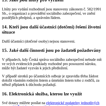
Lhůty pro vydání rozhodnutí jsou stanoveny zákonem č. 582/1991
Sb., o organizaci a provádění sociálního zabezpečení, ve znění
pozdějších předpisů, a správním řádem.
14. Kteří jsou další účastníci (dotčení) řešení životní
situace
Další účastníci (dotčené osoby) nejsou stanoveni.
15. Jaké další činnosti jsou po žadateli požadovány
V případech, kdy Česká správa sociálního zabezpečení nebude mít
ve svých evidencích podklady rozhodné pro posouzení nároku,
může být žadatel vyzván k jejich předložení.
V případě sirotků po účastnících odboje je zpravidla třeba žádost
doložit vlastním rodným listem a úmrtním listem toho z rodičů, za
něhož příplatek k důchodu požadují.
16. Elektronická služba, kterou lze využít
Své dotazy můžete posílat na
elektronické podatelny jednotlivých