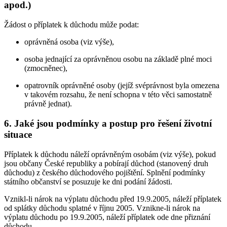
apod.)
Žádost o příplatek k důchodu může podat:
oprávněná osoba (viz výše),
osoba jednající za oprávněnou osobu na základě plné moci
(zmocněnec),
opatrovník oprávněné osoby (jejíž svéprávnost byla omezena
v takovém rozsahu, že není schopna v této věci samostatně
právně jednat).
6. Jaké jsou podmínky a postup pro řešení životní
situace
Příplatek k důchodu náleží oprávněným osobám (viz výše), pokud
jsou občany České republiky a pobírají důchod (stanovený druh
důchodu) z českého důchodového pojištění. Splnění podmínky
státního občanství se posuzuje ke dni podání žádosti.
Vznikl-li nárok na výplatu důchodu před 19.9.2005, náleží příplatek
od splátky důchodu splatné v říjnu 2005. Vznikne-li nárok na
výplatu důchodu po 19.9.2005, náleží příplatek ode dne přiznání
důchodu.