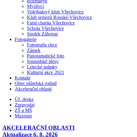
Rozmarýn
Myslivci
Volejbalový klub Všechovice
Klub seniorů Rouské-Všechovice
Farní charita Všechovice
Schola Všechovice
Spolek Záhoran
Fotogalerie
Fotografie obce
Zámek
Panoramatické foto
Sousedské plesy
Letecké snímky
Kulturní akce 2021
Kontakt
Obec přátelská rodině
Akcelerační oblasti
Úř. deska
Zpravodaj
ZŠ a MŠ
Muzeum
AKCELERAČNÍ OBLASTI
Aktualizace 6. 8. 2026