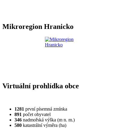
Mikroregion Hranicko
Virtuální prohlídka obce
1281
první písemná zmínka
891
počet obyvatel
346
nadmořská výška (m n. m.)
580
katastrální výměra (ha)