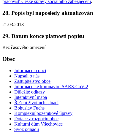
pracovišť České správy sociálního zabezpečení
.
28. Popis byl naposledy aktualizován
21.03.2018
29. Datum konce platnosti popisu
Bez časového omezení.
Obec
Informace o obci
Napsali o nás
Zastupitelstvo obce
Informace ke koronaviru SARS-CoV-2
Důležité odkazy
Interaktivní mapa
Řešení životních situací
Bohuslav Fuchs
Komplexní pozemkové úpravy
Dotace z rozpočtu obce
Kulturní dům Všechovice
Svoz odpadu