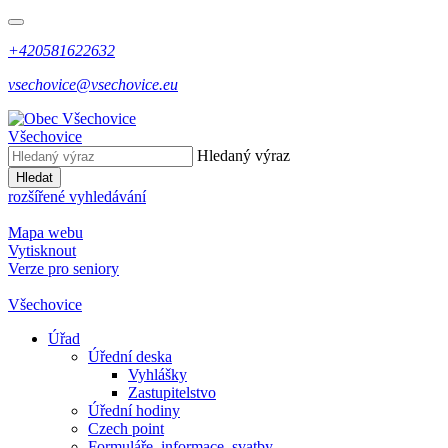
+420581622632
vsechovice@vsechovice.eu
Všechovice
Hledaný výraz
Hledat
rozšířené vyhledávání
Mapa webu
Vytisknout
Verze pro seniory
Všechovice
Úřad
Úřední deska
Vyhlášky
Zastupitelstvo
Úřední hodiny
Czech point
Formuláře, informace, svatby