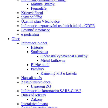
Matrika, svatby
Formuláře
Krizové řízení
Stavební úřad
Územní plán Všechovice
Informace o zpracování osobních údajů - GDPR
Povinné informace
e-podatelna
Obec
Informace o obci
Historie
Současnost
Občanská vybavenost a služby
Místní knihovna
Blízké okolí
Památky
Kamenný kříž u kostela
Napsali o nás
Zastupitelstvo obce
Usnesení ZO
Informace ke koronaviru SARS-CoV-2
Důležité odkazy
Zákony
Interaktivní mapa