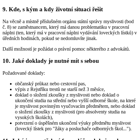
9. Kde, s kým a kdy životní situaci řešit
Na věcně a místně příslušném orgánu státní správy myslivosti (bod
č. 8) se zaměstnancem, který má danou problematiku v pracovní
náplni (ten, který má v pracovní náplni vydávání loveckých lístků) v
úředních hodinách, pokud se nedomluvíte jinak.
Další možností je požádat o právní pomoc některého z advokátů.
10. Jaké doklady je nutné mít s sebou
Požadované doklady:
občanský průkaz nebo cestovní pas,
výpis z Rejstříku trestů ne starší než 3 měsíce,
doklad o složení zkoušky z myslivosti nebo doklad o
ukončení studia na střední nebo vyšší odborné škole, na které
je myslivost povinným vyučovacím předmětem, nebo doklad
o složení zkoušky z myslivosti (pro absolventy studia na
vysokých školách),
potvrzení o úspěšném ukončení výuky předmětu myslivost
(lovecký lístek pro "žáky a posluchače odborných škol...").