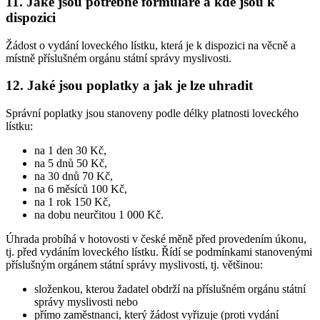
11. Jaké jsou potřebné formuláře a kde jsou k
dispozici
Žádost o vydání loveckého lístku, která je k dispozici na věcně a
místně příslušném orgánu státní správy myslivosti.
12. Jaké jsou poplatky a jak je lze uhradit
Správní poplatky jsou stanoveny podle délky platnosti loveckého
lístku:
na 1 den 30 Kč,
na 5 dnů 50 Kč,
na 30 dnů 70 Kč,
na 6 měsíců 100 Kč,
na 1 rok 150 Kč,
na dobu neurčitou 1 000 Kč.
Úhrada probíhá v hotovosti v české měně před provedením úkonu,
tj. před vydáním loveckého lístku. Řídí se podmínkami stanovenými
příslušným orgánem státní správy myslivosti, tj. většinou:
složenkou, kterou žadatel obdrží na příslušném orgánu státní
správy myslivosti nebo
přímo zaměstnanci, který žádost vyřizuje (proti vydání