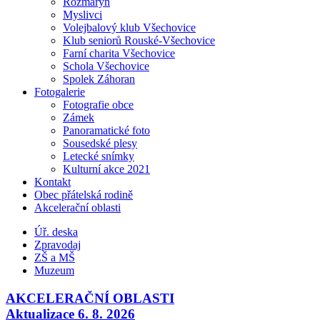
Rozmarýn
Myslivci
Volejbalový klub Všechovice
Klub seniorů Rouské-Všechovice
Farní charita Všechovice
Schola Všechovice
Spolek Záhoran
Fotogalerie
Fotografie obce
Zámek
Panoramatické foto
Sousedské plesy
Letecké snímky
Kulturní akce 2021
Kontakt
Obec přátelská rodině
Akcelerační oblasti
Úř. deska
Zpravodaj
ZŠ a MŠ
Muzeum
AKCELERAČNÍ OBLASTI
Aktualizace 6. 8. 2026