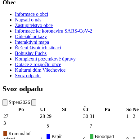
Obec
Informace o obci
Napsali o nás
Zastupitelstvo obce
Informace ke koronaviru SARS-CoV-2
Důležité odkazy
Interaktivní mapa
Řešení životních situací
Bohuslav Fuchs
Komplexní pozemkové úpravy
Dotace z rozpočtu obce
Kulturní dům Všechovice
Svoz odpadu
Svoz odpadu
Srpen
2026
Po
Út
St
Čt
Pá
So
Ne
27
28
29
30
31
1
2
3
5
7
Komunální
Papír
Bioodpad