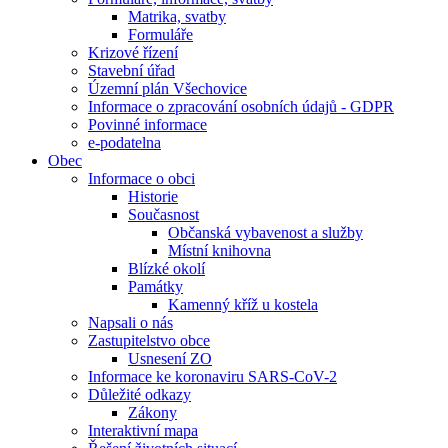
Matrika, svatby
Formuláře
Krizové řízení
Stavební úřad
Územní plán Všechovice
Informace o zpracování osobních údajů - GDPR
Povinné informace
e-podatelna
Obec
Informace o obci
Historie
Současnost
Občanská vybavenost a služby
Místní knihovna
Blízké okolí
Památky
Kamenný kříž u kostela
Napsali o nás
Zastupitelstvo obce
Usnesení ZO
Informace ke koronaviru SARS-CoV-2
Důležité odkazy
Zákony
Interaktivní mapa