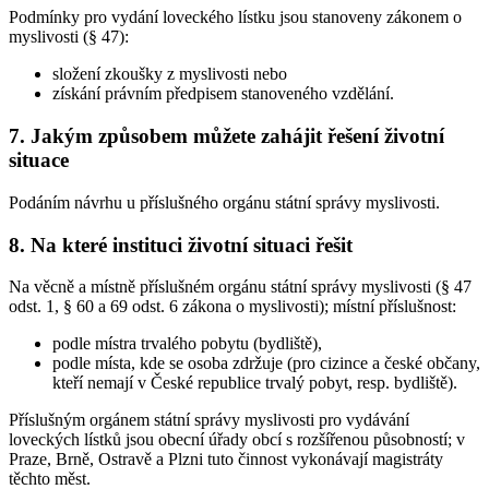
Podmínky pro vydání loveckého lístku jsou stanoveny zákonem o
myslivosti (§ 47):
složení zkoušky z myslivosti nebo
získání právním předpisem stanoveného vzdělání.
7. Jakým způsobem můžete zahájit řešení životní
situace
Podáním návrhu u příslušného orgánu státní správy myslivosti.
8. Na které instituci životní situaci řešit
Na věcně a místně příslušném orgánu státní správy myslivosti (§ 47
odst. 1, § 60 a 69 odst. 6 zákona o myslivosti); místní příslušnost:
podle místra trvalého pobytu (bydliště),
podle místa, kde se osoba zdržuje (pro cizince a české občany,
kteří nemají v České republice trvalý pobyt, resp. bydliště).
Příslušným orgánem státní správy myslivosti pro vydávání
loveckých lístků jsou obecní úřady obcí s rozšířenou působností; v
Praze, Brně, Ostravě a Plzni tuto činnost vykonávají magistráty
těchto měst.