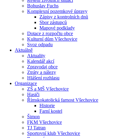
Řešení životních situací
Bohuslav Fuchs
Komplexní pozemkové úpravy
Zápisy z kontrolních dnů
Sbor zástupců
Mapové podklady
Dotace z rozpočtu obce
Kulturní dům Všechovice
Svoz odpadu
Aktuálně
Aktuality
Kalendář akcí
Zpravodaj obce
Ztráty a nálezy
Hlášení rozhlasu
Organizace
ZŠ a MŠ Všechovice
Hasiči
Římskokatolická farnost Všechovice
Historie
Farní kostel
Šimon
FKM Všechovice
TJ Tatran
Sportovní klub Všechovice