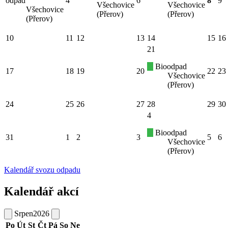
odpad
4
6
8
9
Všechovice
Všechovice
Všechovice
(Přerov)
(Přerov)
(Přerov)
10
11
12
13
14
15
16
21
Bioodpad
17
18
19
20
22
23
Všechovice
(Přerov)
24
25
26
27
28
29
30
4
Bioodpad
31
1
2
3
5
6
Všechovice
(Přerov)
Kalendář svozu odpadu
Kalendář akcí
Srpen
2026
Po
Út
St
Čt
Pá
So
Ne