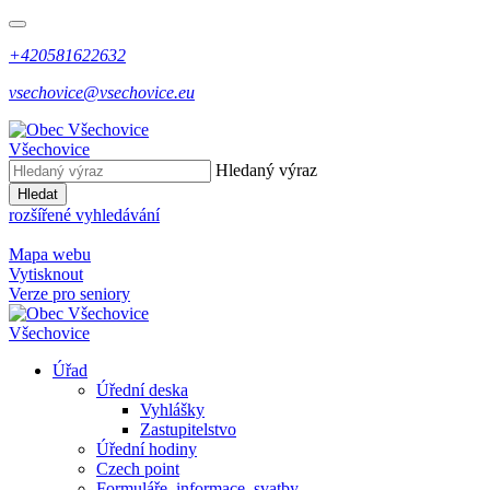
+420581622632
vsechovice@vsechovice.eu
Všechovice
Hledaný výraz
Hledat
rozšířené vyhledávání
Mapa webu
Vytisknout
Verze pro seniory
Všechovice
Úřad
Úřední deska
Vyhlášky
Zastupitelstvo
Úřední hodiny
Czech point
Formuláře, informace, svatby