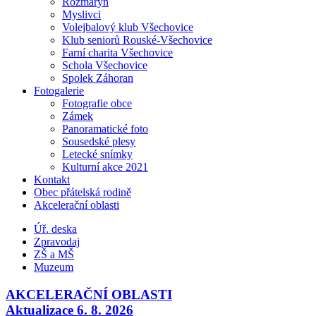
Rozmarýn
Myslivci
Volejbalový klub Všechovice
Klub seniorů Rouské-Všechovice
Farní charita Všechovice
Schola Všechovice
Spolek Záhoran
Fotogalerie
Fotografie obce
Zámek
Panoramatické foto
Sousedské plesy
Letecké snímky
Kulturní akce 2021
Kontakt
Obec přátelská rodině
Akcelerační oblasti
Úř. deska
Zpravodaj
ZŠ a MŠ
Muzeum
AKCELERAČNÍ OBLASTI
Aktualizace 6. 8. 2026