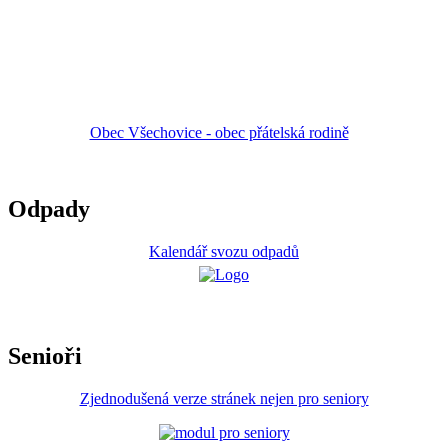
Obec Všechovice - obec přátelská rodině
Odpady
Kalendář svozu odpadů
Senioři
Zjednodušená verze stránek nejen pro seniory