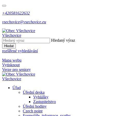
+420581622632
vsechovice@vsechovice.eu
Všechovice
Hledaný výraz
Hledat
rozšířené vyhledávání
Mapa webu
Vytisknout
Verze pro seniory
Všechovice
Úřad
Úřední deska
Vyhlášky
Zastupitelstvo
Úřední hodiny
Czech point
Formuláře, informace, svatby