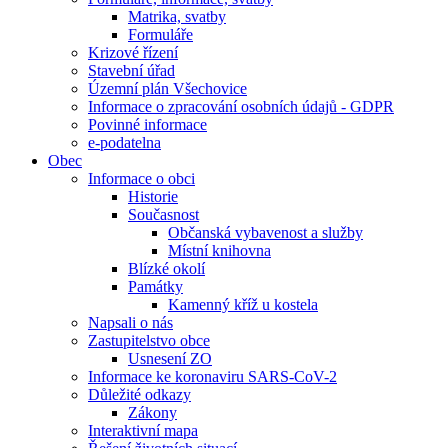
Matrika, svatby
Formuláře
Krizové řízení
Stavební úřad
Územní plán Všechovice
Informace o zpracování osobních údajů - GDPR
Povinné informace
e-podatelna
Obec
Informace o obci
Historie
Současnost
Občanská vybavenost a služby
Místní knihovna
Blízké okolí
Památky
Kamenný kříž u kostela
Napsali o nás
Zastupitelstvo obce
Usnesení ZO
Informace ke koronaviru SARS-CoV-2
Důležité odkazy
Zákony
Interaktivní mapa