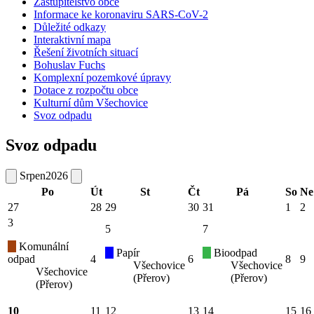
Zastupitelstvo obce
Informace ke koronaviru SARS-CoV-2
Důležité odkazy
Interaktivní mapa
Řešení životních situací
Bohuslav Fuchs
Komplexní pozemkové úpravy
Dotace z rozpočtu obce
Kulturní dům Všechovice
Svoz odpadu
Svoz odpadu
Srpen
2026
Po
Út
St
Čt
Pá
So
Ne
27
28
29
30
31
1
2
3
5
7
Komunální
Papír
Bioodpad
odpad
4
6
8
9
Všechovice
Všechovice
Všechovice
(Přerov)
(Přerov)
(Přerov)
10
11
12
13
14
15
16