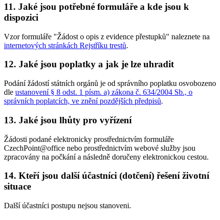
11. Jaké jsou potřebné formuláře a kde jsou k
dispozici
Vzor formuláře "Žádost o opis z evidence přestupků" naleznete na
internetových stránkách Rejstříku trestů
.
12. Jaké jsou poplatky a jak je lze uhradit
Podání žádostí státních orgánů je od správního poplatku osvobozeno
dle
ustanovení § 8 odst. 1 písm. a) zákona č. 634/2004 Sb., o
správních poplatcích, ve znění pozdějších předpisů
.
13. Jaké jsou lhůty pro vyřízení
Žádosti podané elektronicky prostřednictvím formuláře
CzechPoint@office nebo prostřednictvím webové služby jsou
zpracovány na počkání a následně doručeny elektronickou cestou.
14. Kteří jsou další účastníci (dotčení) řešení životní
situace
Další účastníci postupu nejsou stanoveni.