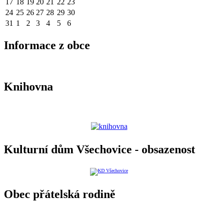
17
18
19
20
21
22
23
24
25
26
27
28
29
30
31
1
2
3
4
5
6
Informace z obce
Knihovna
Kulturní dům Všechovice - obsazenost
Obec přátelská rodině