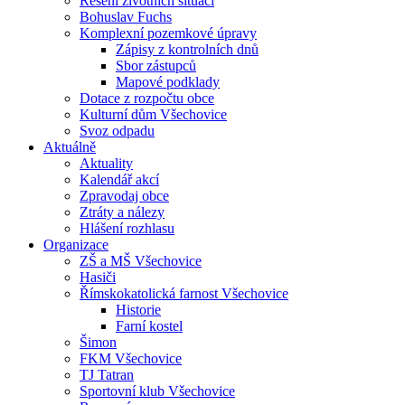
Řešení životních situací
Bohuslav Fuchs
Komplexní pozemkové úpravy
Zápisy z kontrolních dnů
Sbor zástupců
Mapové podklady
Dotace z rozpočtu obce
Kulturní dům Všechovice
Svoz odpadu
Aktuálně
Aktuality
Kalendář akcí
Zpravodaj obce
Ztráty a nálezy
Hlášení rozhlasu
Organizace
ZŠ a MŠ Všechovice
Hasiči
Římskokatolická farnost Všechovice
Historie
Farní kostel
Šimon
FKM Všechovice
TJ Tatran
Sportovní klub Všechovice