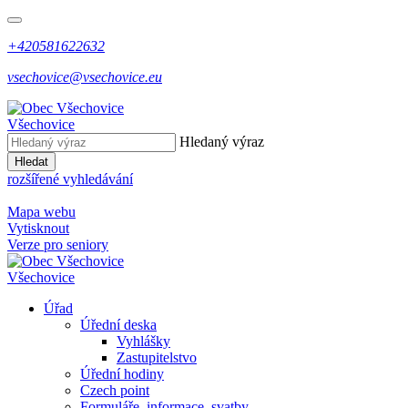
+420581622632
vsechovice@vsechovice.eu
Všechovice
Hledaný výraz
Hledat
rozšířené vyhledávání
Mapa webu
Vytisknout
Verze pro seniory
Všechovice
Úřad
Úřední deska
Vyhlášky
Zastupitelstvo
Úřední hodiny
Czech point
Formuláře, informace, svatby