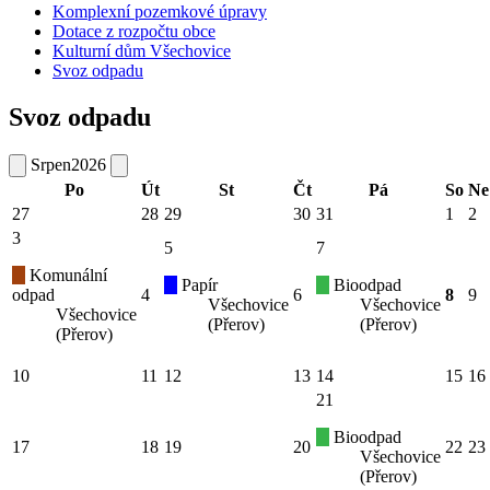
Komplexní pozemkové úpravy
Dotace z rozpočtu obce
Kulturní dům Všechovice
Svoz odpadu
Svoz odpadu
Srpen
2026
Po
Út
St
Čt
Pá
So
Ne
27
28
29
30
31
1
2
3
5
7
Komunální
Papír
Bioodpad
odpad
4
6
8
9
Všechovice
Všechovice
Všechovice
(Přerov)
(Přerov)
(Přerov)
10
11
12
13
14
15
16
21
Bioodpad
17
18
19
20
22
23
Všechovice
(Přerov)