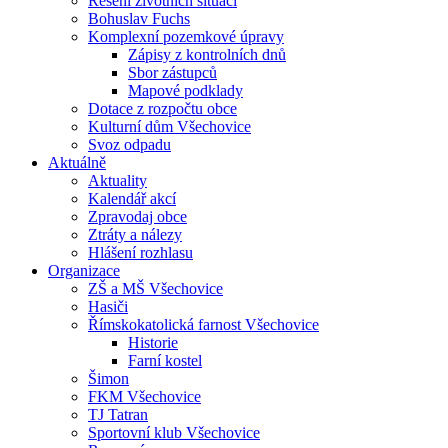
Řešení životních situací
Bohuslav Fuchs
Komplexní pozemkové úpravy
Zápisy z kontrolních dnů
Sbor zástupců
Mapové podklady
Dotace z rozpočtu obce
Kulturní dům Všechovice
Svoz odpadu
Aktuálně
Aktuality
Kalendář akcí
Zpravodaj obce
Ztráty a nálezy
Hlášení rozhlasu
Organizace
ZŠ a MŠ Všechovice
Hasiči
Římskokatolická farnost Všechovice
Historie
Farní kostel
Šimon
FKM Všechovice
TJ Tatran
Sportovní klub Všechovice