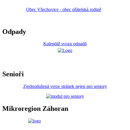
Obec Všechovice - obec přátelská rodině
Odpady
Kalendář svozu odpadů
Senioři
Zjednodušená verze stránek nejen pro seniory
Mikroregion Záhoran