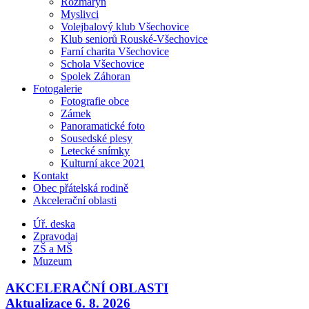
Rozmarýn
Myslivci
Volejbalový klub Všechovice
Klub seniorů Rouské-Všechovice
Farní charita Všechovice
Schola Všechovice
Spolek Záhoran
Fotogalerie
Fotografie obce
Zámek
Panoramatické foto
Sousedské plesy
Letecké snímky
Kulturní akce 2021
Kontakt
Obec přátelská rodině
Akcelerační oblasti
Úř. deska
Zpravodaj
ZŠ a MŠ
Muzeum
AKCELERAČNÍ OBLASTI
Aktualizace 6. 8. 2026