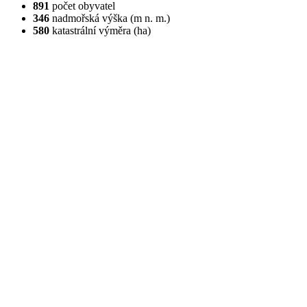
891
počet obyvatel
346
nadmořská výška (m n. m.)
580
katastrální výměra (ha)