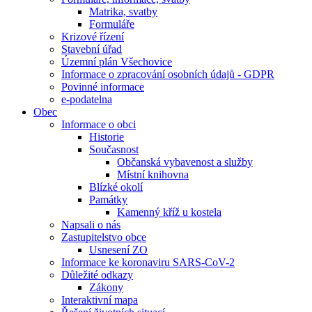
Matrika, svatby
Formuláře
Krizové řízení
Stavební úřad
Územní plán Všechovice
Informace o zpracování osobních údajů - GDPR
Povinné informace
e-podatelna
Obec
Informace o obci
Historie
Současnost
Občanská vybavenost a služby
Místní knihovna
Blízké okolí
Památky
Kamenný kříž u kostela
Napsali o nás
Zastupitelstvo obce
Usnesení ZO
Informace ke koronaviru SARS-CoV-2
Důležité odkazy
Zákony
Interaktivní mapa