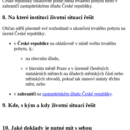
České republiky ohlašovně podle místa trvalého pobytu nebo v
zahraničí zastupitelskému úřadu České republiky.
8. Na které instituci životní situaci řešit
Občan sdělí písemně své rozhodnutí o ukončení trvalého pobytu na
území České republiky:
v
České republice
na ohlašovně v místě svého trvalého
pobytu, tj.:
na obecním úřadu,
v hlavním městě Praze a v územně členěných
statutárních městech na úřadech městských částí nebo
městských obvodů, pokud tak stanoví statuty těchto
měst, nebo
v
zahraničí
na
zastupitelském úřadu České republiky
.
9. Kde, s kým a kdy životní situaci řešit
10. Jaké doklady je nutné mít s sebou