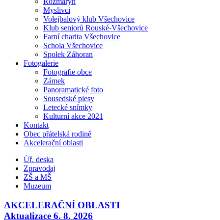
Rozmarýn
Myslivci
Volejbalový klub Všechovice
Klub seniorů Rouské-Všechovice
Farní charita Všechovice
Schola Všechovice
Spolek Záhoran
Fotogalerie
Fotografie obce
Zámek
Panoramatické foto
Sousedské plesy
Letecké snímky
Kulturní akce 2021
Kontakt
Obec přátelská rodině
Akcelerační oblasti
Úř. deska
Zpravodaj
ZŠ a MŠ
Muzeum
AKCELERAČNÍ OBLASTI
Aktualizace 6. 8. 2026