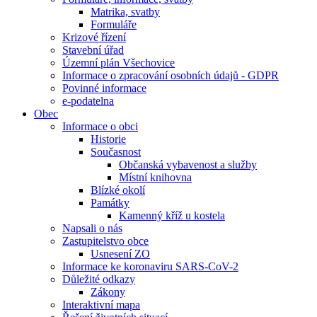
Matrika, svatby
Formuláře
Krizové řízení
Stavební úřad
Územní plán Všechovice
Informace o zpracování osobních údajů - GDPR
Povinné informace
e-podatelna
Obec
Informace o obci
Historie
Současnost
Občanská vybavenost a služby
Místní knihovna
Blízké okolí
Památky
Kamenný kříž u kostela
Napsali o nás
Zastupitelstvo obce
Usnesení ZO
Informace ke koronaviru SARS-CoV-2
Důležité odkazy
Zákony
Interaktivní mapa