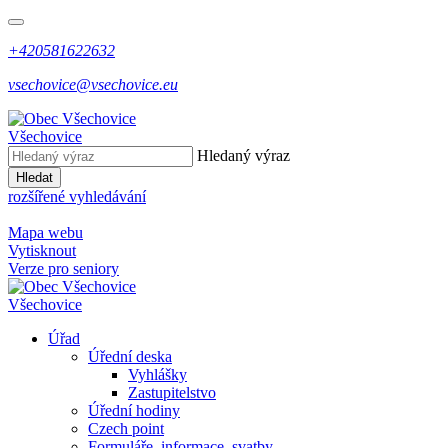
+420581622632
vsechovice@vsechovice.eu
Všechovice
Hledaný výraz
Hledat
rozšířené vyhledávání
Mapa webu
Vytisknout
Verze pro seniory
Všechovice
Úřad
Úřední deska
Vyhlášky
Zastupitelstvo
Úřední hodiny
Czech point
Formuláře, informace, svatby