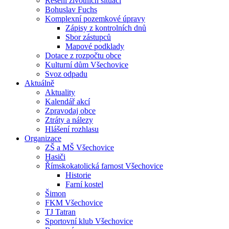
Řešení životních situací
Bohuslav Fuchs
Komplexní pozemkové úpravy
Zápisy z kontrolních dnů
Sbor zástupců
Mapové podklady
Dotace z rozpočtu obce
Kulturní dům Všechovice
Svoz odpadu
Aktuálně
Aktuality
Kalendář akcí
Zpravodaj obce
Ztráty a nálezy
Hlášení rozhlasu
Organizace
ZŠ a MŠ Všechovice
Hasiči
Římskokatolická farnost Všechovice
Historie
Farní kostel
Šimon
FKM Všechovice
TJ Tatran
Sportovní klub Všechovice