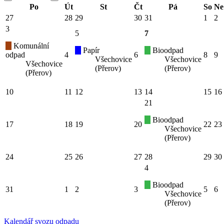
Po
Út
St
Čt
Pá
So
Ne
27
28
29
30
31
1
2
3
5
7
Komunální
Papír
Bioodpad
odpad
4
6
8
9
Všechovice
Všechovice
Všechovice
(Přerov)
(Přerov)
(Přerov)
10
11
12
13
14
15
16
21
Bioodpad
17
18
19
20
22
23
Všechovice
(Přerov)
24
25
26
27
28
29
30
4
Bioodpad
31
1
2
3
5
6
Všechovice
(Přerov)
Kalendář svozu odpadu