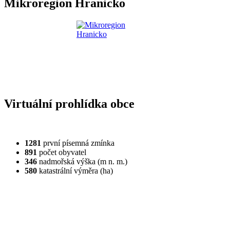
Mikroregion Hranicko
Virtuální prohlídka obce
1281
první písemná zmínka
891
počet obyvatel
346
nadmořská výška (m n. m.)
580
katastrální výměra (ha)