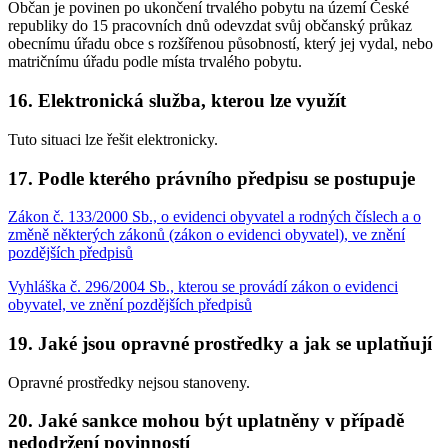
Občan je povinen po ukončení trvalého pobytu na území České
republiky do 15 pracovních dnů odevzdat svůj občanský průkaz
obecnímu úřadu obce s rozšířenou působností, který jej vydal, nebo
matričnímu úřadu podle místa trvalého pobytu.
16. Elektronická služba, kterou lze využít
Tuto situaci lze řešit elektronicky.
17. Podle kterého právního předpisu se postupuje
Zákon č. 133/2000 Sb., o evidenci obyvatel a rodných číslech a o
změně některých zákonů (zákon o evidenci obyvatel), ve znění
pozdějších předpisů
Vyhláška č. 296/2004 Sb., kterou se provádí zákon o evidenci
obyvatel, ve znění pozdějších předpisů
19. Jaké jsou opravné prostředky a jak se uplatňují
Opravné prostředky nejsou stanoveny.
20. Jaké sankce mohou být uplatněny v případě
nedodržení povinností