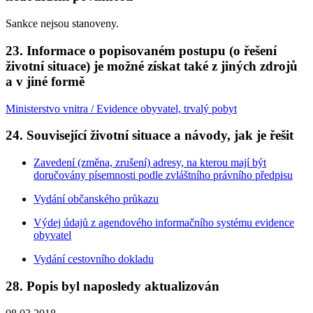
Sankce nejsou stanoveny.
23. Informace o popisovaném postupu (o řešení
životní situace) je možné získat také z jiných zdrojů
a v jiné formě
Ministerstvo vnitra / Evidence obyvatel, trvalý pobyt
24. Související životní situace a návody, jak je řešit
Zavedení (změna, zrušení) adresy, na kterou mají být
doručovány písemnosti podle zvláštního právního předpisu
Vydání občanského průkazu
Výdej údajů z agendového informačního systému evidence
obyvatel
Vydání cestovního dokladu
28. Popis byl naposledy aktualizován