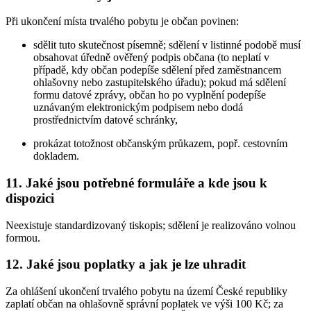
Při ukončení místa trvalého pobytu je občan povinen:
sdělit tuto skutečnost písemně; sdělení v listinné podobě musí
obsahovat úředně ověřený podpis občana (to neplatí v
případě, kdy občan podepíše sdělení před zaměstnancem
ohlašovny nebo zastupitelského úřadu); pokud má sdělení
formu datové zprávy, občan ho po vyplnění podepíše
uznávaným elektronickým podpisem nebo dodá
prostřednictvím datové schránky,
prokázat totožnost občanským průkazem, popř. cestovním
dokladem.
11. Jaké jsou potřebné formuláře a kde jsou k
dispozici
Neexistuje standardizovaný tiskopis; sdělení je realizováno volnou
formou.
12. Jaké jsou poplatky a jak je lze uhradit
Za ohlášení ukončení trvalého pobytu na území České republiky
zaplatí občan na ohlašovně správní poplatek ve výši 100 Kč; za