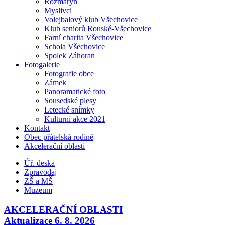
Rozmarýn
Myslivci
Volejbalový klub Všechovice
Klub seniorů Rouské-Všechovice
Farní charita Všechovice
Schola Všechovice
Spolek Záhoran
Fotogalerie
Fotografie obce
Zámek
Panoramatické foto
Sousedské plesy
Letecké snímky
Kulturní akce 2021
Kontakt
Obec přátelská rodině
Akcelerační oblasti
Úř. deska
Zpravodaj
ZŠ a MŠ
Muzeum
AKCELERAČNÍ OBLASTI
Aktualizace 6. 8. 2026