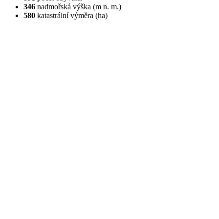
346
nadmořská výška (m n. m.)
580
katastrální výměra (ha)