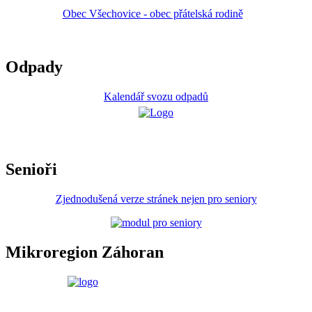
Obec Všechovice - obec přátelská rodině
Odpady
Kalendář svozu odpadů
Senioři
Zjednodušená verze stránek nejen pro seniory
Mikroregion Záhoran