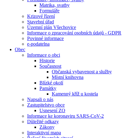
Matrika, svatby
Formuláře
Krizové řízení
Stavební úřad
Územní plán Všechovice
Informace o zpracování osobních údajů - GDPR
Povinné informace
e-podatelna
Obec
Informace o obci
Historie
Současnost
Občanská vybavenost a služby
Místní knihovna
Blízké okolí
Památky
Kamenný kříž u kostela
Napsali o nás
Zastupitelstvo obce
Usnesení ZO
Informace ke koronaviru SARS-CoV-2
Důležité odkazy
Zákony
Interaktivní mapa