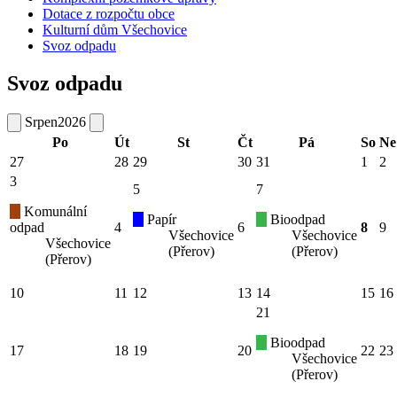
Dotace z rozpočtu obce
Kulturní dům Všechovice
Svoz odpadu
Svoz odpadu
Srpen
2026
Po
Út
St
Čt
Pá
So
Ne
27
28
29
30
31
1
2
3
5
7
Komunální
Papír
Bioodpad
odpad
4
6
8
9
Všechovice
Všechovice
Všechovice
(Přerov)
(Přerov)
(Přerov)
10
11
12
13
14
15
16
21
Bioodpad
17
18
19
20
22
23
Všechovice
(Přerov)