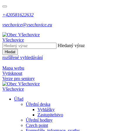
+420581622632
vsechovice@vsechovice.eu
Všechovice
Hledaný výraz
Hledat
rozšířené vyhledávání
Mapa webu
Vytisknout
Verze pro seniory
Všechovice
Úřad
Úřední deska
Vyhlášky
Zastupitelstvo
Úřední hodiny
Czech point
Formuláře, informace, svatby