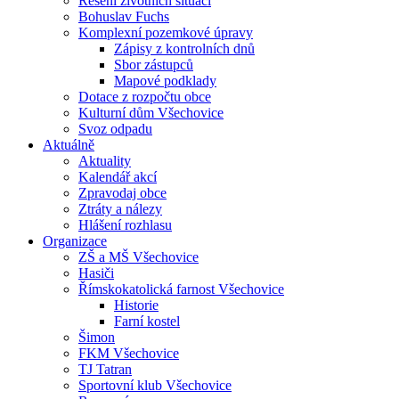
Řešení životních situací
Bohuslav Fuchs
Komplexní pozemkové úpravy
Zápisy z kontrolních dnů
Sbor zástupců
Mapové podklady
Dotace z rozpočtu obce
Kulturní dům Všechovice
Svoz odpadu
Aktuálně
Aktuality
Kalendář akcí
Zpravodaj obce
Ztráty a nálezy
Hlášení rozhlasu
Organizace
ZŠ a MŠ Všechovice
Hasiči
Římskokatolická farnost Všechovice
Historie
Farní kostel
Šimon
FKM Všechovice
TJ Tatran
Sportovní klub Všechovice