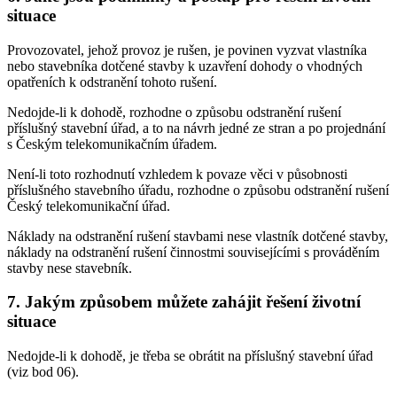
situace
Provozovatel, jehož provoz je rušen, je povinen vyzvat vlastníka
nebo stavebníka dotčené stavby k uzavření dohody o vhodných
opatřeních k odstranění tohoto rušení.
Nedojde-li k dohodě, rozhodne o způsobu odstranění rušení
příslušný stavební úřad, a to na návrh jedné ze stran a po projednání
s Českým telekomunikačním úřadem.
Není-li toto rozhodnutí vzhledem k povaze věci v působnosti
příslušného stavebního úřadu, rozhodne o způsobu odstranění rušení
Český telekomunikační úřad.
Náklady na odstranění rušení stavbami nese vlastník dotčené stavby,
náklady na odstranění rušení činnostmi souvisejícími s prováděním
stavby nese stavebník.
7. Jakým způsobem můžete zahájit řešení životní
situace
Nedojde-li k dohodě, je třeba se obrátit na příslušný stavební úřad
(viz bod 06).