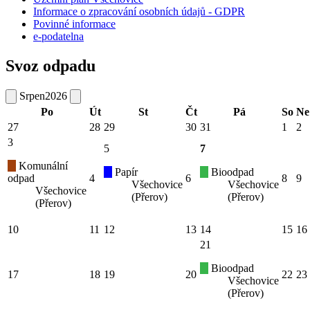
Informace o zpracování osobních údajů - GDPR
Povinné informace
e-podatelna
Svoz odpadu
Srpen
2026
Po
Út
St
Čt
Pá
So
Ne
27
28
29
30
31
1
2
3
5
7
Komunální
Papír
Bioodpad
odpad
4
6
8
9
Všechovice
Všechovice
Všechovice
(Přerov)
(Přerov)
(Přerov)
10
11
12
13
14
15
16
21
Bioodpad
17
18
19
20
22
23
Všechovice
(Přerov)