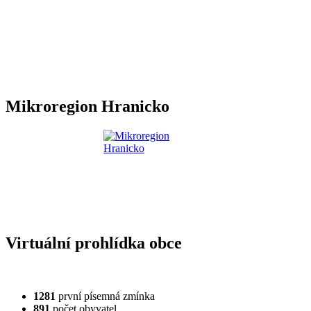
Mikroregion Hranicko
Virtuální prohlídka obce
1281
první písemná zmínka
891
počet obyvatel