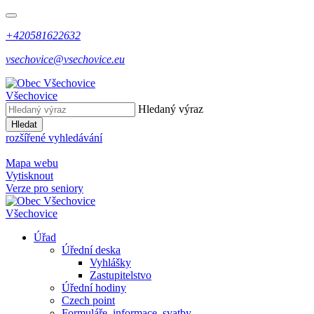
+420581622632
vsechovice@vsechovice.eu
Všechovice
Hledaný výraz
Hledat
rozšířené vyhledávání
Mapa webu
Vytisknout
Verze pro seniory
Všechovice
Úřad
Úřední deska
Vyhlášky
Zastupitelstvo
Úřední hodiny
Czech point
Formuláře, informace, svatby