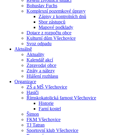
Řešení životních situací
Bohuslav Fuchs
Komplexní pozemkové úpravy
Zápisy z kontrolních dnů
Sbor zástupců
Mapové podklady
Dotace z rozpočtu obce
Kulturní dům Všechovice
Svoz odpadu
Aktuálně
Aktuality
Kalendář akcí
Zpravodaj obce
Ztráty a nálezy
Hlášení rozhlasu
Organizace
ZŠ a MŠ Všechovice
Hasiči
Římskokatolická farnost Všechovice
Historie
Farní kostel
Šimon
FKM Všechovice
TJ Tatran
Sportovní klub Všechovice