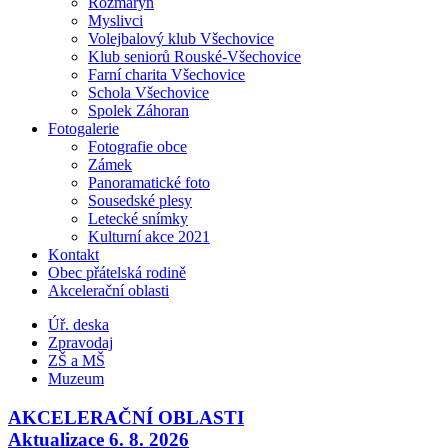
Rozmarýn
Myslivci
Volejbalový klub Všechovice
Klub seniorů Rouské-Všechovice
Farní charita Všechovice
Schola Všechovice
Spolek Záhoran
Fotogalerie
Fotografie obce
Zámek
Panoramatické foto
Sousedské plesy
Letecké snímky
Kulturní akce 2021
Kontakt
Obec přátelská rodině
Akcelerační oblasti
Úř. deska
Zpravodaj
ZŠ a MŠ
Muzeum
AKCELERAČNÍ OBLASTI
Aktualizace 6. 8. 2026