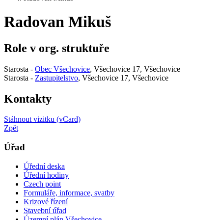
Radovan Mikuš
Role v org. struktuře
Starosta -
Obec Všechovice
, Všechovice 17, Všechovice
Starosta -
Zastupitelstvo
, Všechovice 17, Všechovice
Kontakty
Stáhnout vizitku (vCard)
Zpět
Úřad
Úřední deska
Úřední hodiny
Czech point
Formuláře, informace, svatby
Krizové řízení
Stavební úřad
Územní plán Všechovice