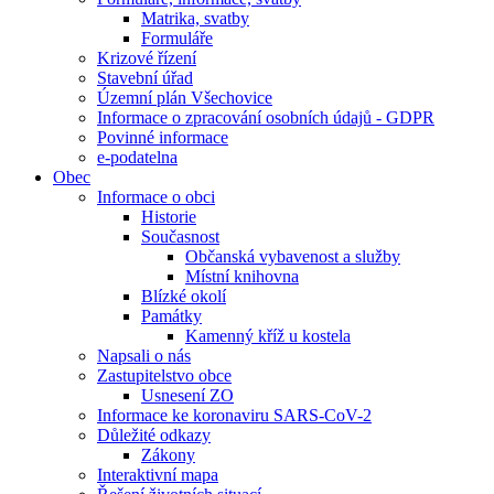
Matrika, svatby
Formuláře
Krizové řízení
Stavební úřad
Územní plán Všechovice
Informace o zpracování osobních údajů - GDPR
Povinné informace
e-podatelna
Obec
Informace o obci
Historie
Současnost
Občanská vybavenost a služby
Místní knihovna
Blízké okolí
Památky
Kamenný kříž u kostela
Napsali o nás
Zastupitelstvo obce
Usnesení ZO
Informace ke koronaviru SARS-CoV-2
Důležité odkazy
Zákony
Interaktivní mapa