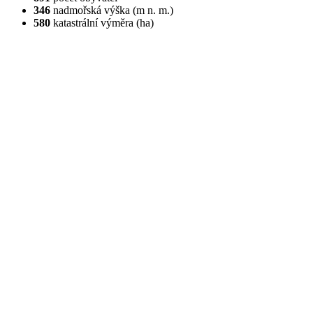
346
nadmořská výška (m n. m.)
580
katastrální výměra (ha)