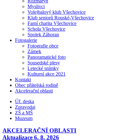
Rozmarýn
Myslivci
Volejbalový klub Všechovice
Klub seniorů Rouské-Všechovice
Farní charita Všechovice
Schola Všechovice
Spolek Záhoran
Fotogalerie
Fotografie obce
Zámek
Panoramatické foto
Sousedské plesy
Letecké snímky
Kulturní akce 2021
Kontakt
Obec přátelská rodině
Akcelerační oblasti
Úř. deska
Zpravodaj
ZŠ a MŠ
Muzeum
AKCELERAČNÍ OBLASTI
Aktualizace 6. 8. 2026