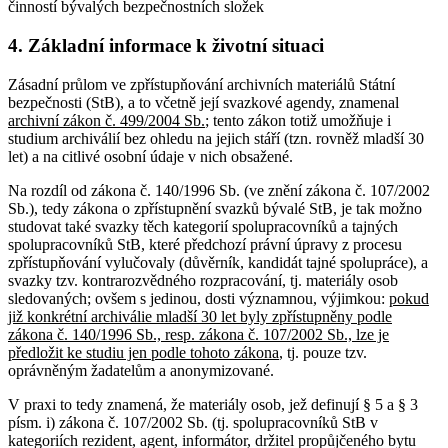
činností bývalých bezpečnostních složek
4. Základní informace k životní situaci
Zásadní průlom ve zpřístupňování archivních materiálů Státní
bezpečnosti (StB), a to včetně její svazkové agendy, znamenal
archivní zákon č. 499/2004 Sb.
; tento zákon totiž umožňuje i
studium archiválií bez ohledu na jejich stáří (tzn. rovněž mladší 30
let) a na citlivé osobní údaje v nich obsažené.
Na rozdíl od zákona č. 140/1996 Sb. (ve znění zákona č. 107/2002
Sb.), tedy zákona o zpřístupnění svazků bývalé StB, je tak možno
studovat také svazky těch kategorií spolupracovníků a tajných
spolupracovníků StB, které předchozí právní úpravy z procesu
zpřístupňování vylučovaly (důvěrník, kandidát tajné spolupráce), a
svazky tzv. kontrarozvědného rozpracování, tj. materiály osob
sledovaných; ovšem s jedinou, dosti významnou, výjimkou:
pokud
již konkrétní archiválie mladší 30 let byly zpřístupněny podle
zákona č. 140/1996 Sb., resp. zákona č. 107/2002 Sb., lze je
předložit ke studiu jen podle tohoto zákona
, tj. pouze tzv.
oprávněným žadatelům a anonymizované.
V praxi to tedy znamená, že materiály osob, jež definují § 5 a § 3
písm. i) zákona č. 107/2002 Sb. (tj. spolupracovníků StB v
kategoriích rezident, agent, informátor, držitel propůjčeného bytu