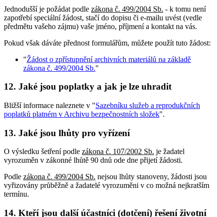
Jednodušší je požádat podle
zákona č. 499/2004 Sb.
- k tomu není
zapotřebí speciální žádost, stačí do dopisu či e-mailu uvést (vedle
předmětu vašeho zájmu) vaše jméno, příjmení a kontakt na vás.
Pokud však dáváte přednost formulářům, můžete použít tuto žádost:
"
Žádost o zpřístupnění archivních materiálů na základě
zákona č. 499/2004 Sb.
"
12. Jaké jsou poplatky a jak je lze uhradit
Bližší informace naleznete v "
Sazebníku služeb a reprodukčních
poplatků platném v Archivu bezpečnostních složek
".
13. Jaké jsou lhůty pro vyřízení
O výsledku šetření podle
zákona č. 107/2002 Sb.
je žadatel
vyrozuměn v zákonné lhůtě 90 dnů ode dne přijetí žádosti.
Podle
zákona č. 499/2004 Sb.
nejsou lhůty stanoveny, žádosti jsou
vyřizovány průběžně a žadatelé vyrozuměni v co možná nejkratším
termínu.
14. Kteří jsou další účastníci (dotčení) řešení životní