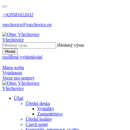
+420581622632
vsechovice@vsechovice.eu
Všechovice
Hledaný výraz
Hledat
rozšířené vyhledávání
Mapa webu
Vytisknout
Verze pro seniory
Všechovice
Úřad
Úřední deska
Vyhlášky
Zastupitelstvo
Úřední hodiny
Czech point
Formuláře, informace, svatby