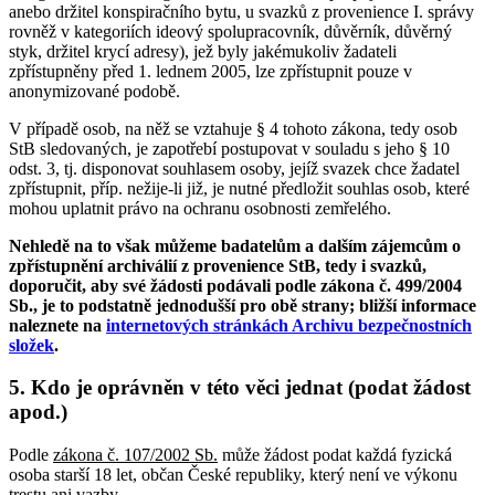
anebo držitel konspiračního bytu, u svazků z provenience I. správy
rovněž v kategoriích ideový spolupracovník, důvěrník, důvěrný
styk, držitel krycí adresy), jež byly jakémukoliv žadateli
zpřístupněny před 1. lednem 2005, lze zpřístupnit pouze v
anonymizované podobě.
V případě osob, na něž se vztahuje § 4 tohoto zákona, tedy osob
StB sledovaných, je zapotřebí postupovat v souladu s jeho § 10
odst. 3, tj. disponovat souhlasem osoby, jejíž svazek chce žadatel
zpřístupnit, příp. nežije-li již, je nutné předložit souhlas osob, které
mohou uplatnit právo na ochranu osobnosti zemřelého.
Nehledě na to však můžeme badatelům a dalším zájemcům o
zpřístupnění archiválií z provenience StB, tedy i svazků,
doporučit, aby své žádosti podávali podle zákona č. 499/2004
Sb., je to podstatně jednodušší pro obě strany; bližší informace
naleznete na
internetových stránkách Archivu bezpečnostních
složek
.
5. Kdo je oprávněn v této věci jednat (podat žádost
apod.)
Podle
zákona č. 107/2002 Sb.
může žádost podat každá fyzická
osoba starší 18 let, občan České republiky, který není ve výkonu
trestu ani vazby.