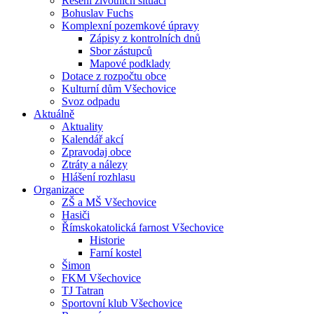
Řešení životních situací
Bohuslav Fuchs
Komplexní pozemkové úpravy
Zápisy z kontrolních dnů
Sbor zástupců
Mapové podklady
Dotace z rozpočtu obce
Kulturní dům Všechovice
Svoz odpadu
Aktuálně
Aktuality
Kalendář akcí
Zpravodaj obce
Ztráty a nálezy
Hlášení rozhlasu
Organizace
ZŠ a MŠ Všechovice
Hasiči
Římskokatolická farnost Všechovice
Historie
Farní kostel
Šimon
FKM Všechovice
TJ Tatran
Sportovní klub Všechovice