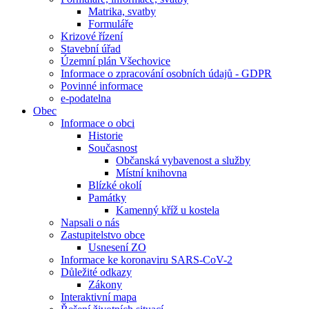
Matrika, svatby
Formuláře
Krizové řízení
Stavební úřad
Územní plán Všechovice
Informace o zpracování osobních údajů - GDPR
Povinné informace
e-podatelna
Obec
Informace o obci
Historie
Současnost
Občanská vybavenost a služby
Místní knihovna
Blízké okolí
Památky
Kamenný kříž u kostela
Napsali o nás
Zastupitelstvo obce
Usnesení ZO
Informace ke koronaviru SARS-CoV-2
Důležité odkazy
Zákony
Interaktivní mapa