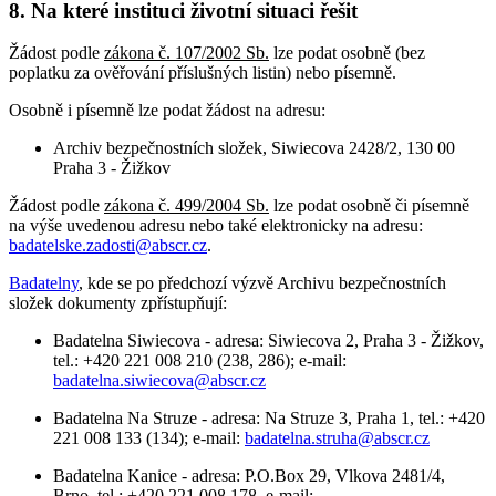
8. Na které instituci životní situaci řešit
Žádost podle
zákona č. 107/2002 Sb.
lze podat osobně (bez
poplatku za ověřování příslušných listin) nebo písemně.
Osobně i písemně lze podat žádost na adresu:
Archiv bezpečnostních složek, Siwiecova 2428/2, 130 00
Praha 3 - Žižkov
Žádost podle
zákona č. 499/2004 Sb.
lze podat osobně či písemně
na výše uvedenou adresu nebo také elektronicky na adresu:
badatelske.zadosti@abscr.cz
.
Badatelny
, kde se po předchozí výzvě Archivu bezpečnostních
složek dokumenty zpřístupňují:
Badatelna Siwiecova - adresa: Siwiecova 2, Praha 3 - Žižkov,
tel.: +420 221 008 210 (238, 286); e-mail:
badatelna.siwiecova@abscr.cz
Badatelna Na Struze - adresa: Na Struze 3, Praha 1, tel.: +420
221 008 133 (134); e-mail:
badatelna.struha@abscr.cz
Badatelna Kanice - adresa: P.O.Box 29, Vlkova 2481/4,
Brno, tel.: +420 221 008 178, e-mail: