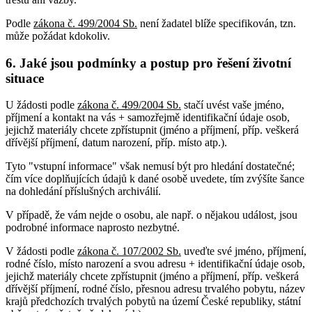
Podle
zákona č. 499/2004 Sb.
není žadatel blíže specifikován, tzn.
může požádat kdokoliv.
6. Jaké jsou podmínky a postup pro řešení životní
situace
U žádosti podle
zákona č. 499/2004 Sb.
stačí uvést vaše jméno,
příjmení a kontakt na vás + samozřejmě identifikační údaje osob,
jejichž materiály chcete zpřístupnit (jméno a příjmení, příp. veškerá
dřívější příjmení, datum narození, příp. místo atp.).
Tyto "vstupní informace" však nemusí být pro hledání dostatečné;
čím více doplňujících údajů k dané osobě uvedete, tím zvýšíte šance
na dohledání příslušných archiválií.
V případě, že vám nejde o osobu, ale např. o nějakou událost, jsou
podrobné informace naprosto nezbytné.
V žádosti podle
zákona č. 107/2002 Sb.
uveďte své jméno, příjmení,
rodné číslo, místo narození a svou adresu + identifikační údaje osob,
jejichž materiály chcete zpřístupnit (jméno a příjmení, příp. veškerá
dřívější příjmení, rodné číslo, přesnou adresu trvalého pobytu, název
krajů předchozích trvalých pobytů na území České republiky, státní