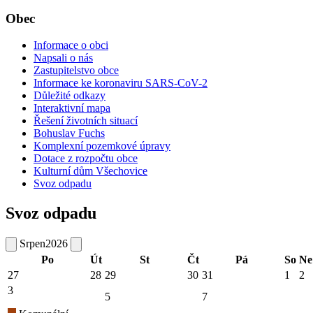
Obec
Informace o obci
Napsali o nás
Zastupitelstvo obce
Informace ke koronaviru SARS-CoV-2
Důležité odkazy
Interaktivní mapa
Řešení životních situací
Bohuslav Fuchs
Komplexní pozemkové úpravy
Dotace z rozpočtu obce
Kulturní dům Všechovice
Svoz odpadu
Svoz odpadu
Srpen
2026
Po
Út
St
Čt
Pá
So
Ne
27
28
29
30
31
1
2
3
5
7