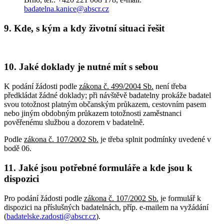
badatelna.kanice@abscr.cz
9. Kde, s kým a kdy životní situaci řešit
10. Jaké doklady je nutné mít s sebou
K podání žádosti podle
zákona č. 499/2004 Sb.
není třeba
předkládat žádné doklady; při návštěvě badatelny prokáže badatel
svou totožnost platným občanským průkazem, cestovním pasem
nebo jiným obdobným průkazem totožnosti zaměstnanci
pověřenému službou a dozorem v badatelně.
Podle
zákona č. 107/2002 Sb.
je třeba splnit podmínky uvedené v
bodě 06.
11. Jaké jsou potřebné formuláře a kde jsou k
dispozici
Pro podání žádosti podle
zákona č. 107/2002 Sb.
je formulář k
dispozici na příslušných badatelnách, příp. e-mailem na vyžádání
(
badatelske.zadosti@abscr.cz
).