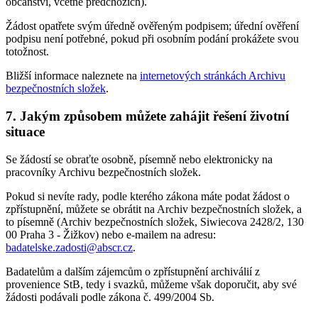
občanství, včetně předchozích).
Žádost opatřete svým úředně ověřeným podpisem; úřední ověření
podpisu není potřebné, pokud při osobním podání prokážete svou
totožnost.
Bližší informace naleznete na
internetových stránkách Archivu
bezpečnostních složek
.
7. Jakým způsobem můžete zahájit řešení životní
situace
Se žádostí se obraťte osobně, písemně nebo elektronicky na
pracovníky Archivu bezpečnostních složek.
Pokud si nevíte rady, podle kterého zákona máte podat žádost o
zpřístupnění, můžete se obrátit na Archiv bezpečnostních složek, a
to písemně (Archiv bezpečnostních složek, Siwiecova 2428/2, 130
00 Praha 3 - Žižkov) nebo e-mailem na adresu:
badatelske.zadosti@abscr.cz
.
Badatelům a dalším zájemcům o zpřístupnění archiválií z
provenience StB, tedy i svazků, můžeme však doporučit, aby své
žádosti podávali podle zákona č. 499/2004 Sb.