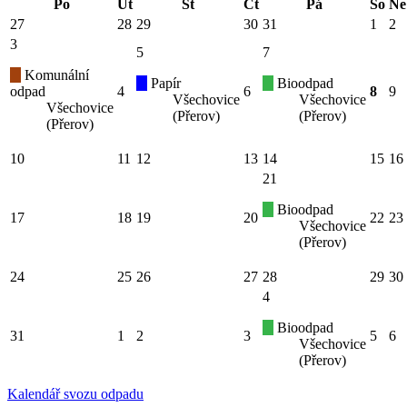
Po
Út
St
Čt
Pá
So
Ne
27
28
29
30
31
1
2
3
5
7
Komunální
Papír
Bioodpad
odpad
4
6
8
9
Všechovice
Všechovice
Všechovice
(Přerov)
(Přerov)
(Přerov)
10
11
12
13
14
15
16
21
Bioodpad
17
18
19
20
22
23
Všechovice
(Přerov)
24
25
26
27
28
29
30
4
Bioodpad
31
1
2
3
5
6
Všechovice
(Přerov)
Kalendář svozu odpadu