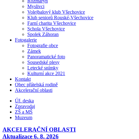
Rozmarýn
Myslivci
Volejbalový klub Všechovice
Klub seniorů Rouské-Všechovice
Farní charita Všechovice
Schola Všechovice
Spolek Záhoran
Fotogalerie
Fotografie obce
Zámek
Panoramatické foto
Sousedské plesy
Letecké snímky
Kulturní akce 2021
Kontakt
Obec přátelská rodině
Akcelerační oblasti
Úř. deska
Zpravodaj
ZŠ a MŠ
Muzeum
AKCELERAČNÍ OBLASTI
Aktualizace 6. 8. 2026