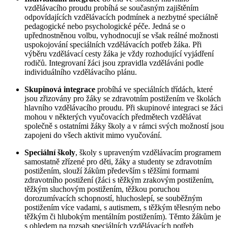
vzdělávacího proudu probíhá se současným zajištěním
odpovídajících vzdělávacích podmínek a nezbytné speciálně
pedagogické nebo psychologické péče. Jedná se o
upřednostněnou volbu, vyhodnocují se však reálné možnosti
uspokojování speciálních vzdělávacích potřeb žáka. Při
výběru vzdělávací cesty žáka je vždy rozhodující vyjádření
rodičů. Integrovaní žáci jsou zpravidla vzděláváni podle
individuálního vzdělávacího plánu.
Skupinová integrace
probíhá ve speciálních třídách, které
jsou zřizovány pro žáky se zdravotním postižením ve školách
hlavního vzdělávacího proudu. Při skupinové integraci se žáci
mohou v některých vyučovacích předmětech vzdělávat
společně s ostatními žáky školy a v rámci svých možností jsou
zapojeni do všech aktivit mimo vyučování.
Speciální školy
, školy s upraveným vzdělávacím programem
samostatně zřízené pro děti, žáky a studenty se zdravotním
postižením, slouží žákům především s těžšími formami
zdravotního postižení (žáci s těžkým zrakovým postižením,
těžkým sluchovým postižením, těžkou poruchou
dorozumívacích schopností, hluchoslepí, se souběžným
postižením více vadami, s autismem, s těžkým tělesným nebo
těžkým či hlubokým mentálním postižením). Těmto žákům je
s ohledem na rozsah speciálních vzdělávacích potřeb