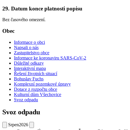
29. Datum konce platnosti popisu
Bez časového omezení.
Obec
Informace o obci
Napsali o nás
Zastupitelstvo obce
Informace ke koronaviru SARS-CoV-2
Důležité odkazy
Interaktivní mapa
Řešení životních situací
Bohuslav Fuchs
Komplexní pozemkové úpravy
Dotace z rozpočtu obce
Kulturní dům Všechovice
Svoz odpadu
Svoz odpadu
Srpen
2026