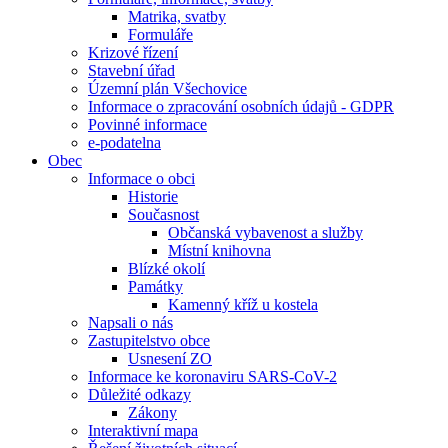
Matrika, svatby
Formuláře
Krizové řízení
Stavební úřad
Územní plán Všechovice
Informace o zpracování osobních údajů - GDPR
Povinné informace
e-podatelna
Obec
Informace o obci
Historie
Současnost
Občanská vybavenost a služby
Místní knihovna
Blízké okolí
Památky
Kamenný kříž u kostela
Napsali o nás
Zastupitelstvo obce
Usnesení ZO
Informace ke koronaviru SARS-CoV-2
Důležité odkazy
Zákony
Interaktivní mapa