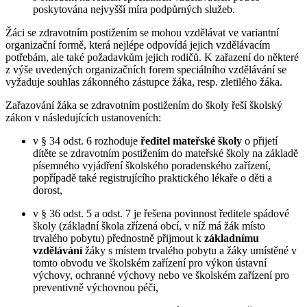
poskytována nejvyšší míra podpůrných služeb.
Žáci se zdravotním postižením se mohou vzdělávat ve variantní
organizační formě, která nejlépe odpovídá jejich vzdělávacím
potřebám, ale také požadavkům jejich rodičů. K zařazení do některé
z výše uvedených organizačních forem speciálního vzdělávání se
vyžaduje souhlas zákonného zástupce žáka, resp. zletilého žáka.
Zařazování žáka se zdravotním postižením do školy řeší školský
zákon v následujících ustanoveních:
v § 34 odst. 6 rozhoduje
ředitel mateřské školy
o přijetí
dítěte se zdravotním postižením do mateřské školy na základě
písemného vyjádření školského poradenského zařízení,
popřípadě také registrujícího praktického lékaře o děti a
dorost,
v § 36 odst. 5 a odst. 7 je řešena povinnost ředitele spádové
školy (základní škola zřízená obcí, v níž má žák místo
trvalého pobytu) přednostně přijmout k
základnímu
vzdělávání
žáky s místem trvalého pobytu a žáky umístěné v
tomto obvodu ve školském zařízení pro výkon ústavní
výchovy, ochranné výchovy nebo ve školském zařízení pro
preventivně výchovnou péči,