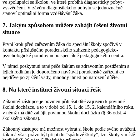
ve spolupráci se školou, ve které probíhá diagnostický pobyt -
vysvědčení. V závěru diagnostického pobytu se jednoznačně
stanoví optimální forma vzdělávání žáka.
7. Jakým způsobem můžete zahájit řešení životní
situace
První krok před zařazením žáka do speciální školy spočívá v
kontaktu příslušného poradenského zařízení: pedagogicko-
psychologické poradny nebo speciálně pedagogického centra.
V rámci poskytnutí rané péče žákům se zdravotním postižením a
jejich rodinám je doporučeno navštívit poradenské zařízení co
nejdříve po zjištění vady, mnohdy ihned po narození dítěte.
8. Na které instituci životní situaci řešit
Zákonný zástupce je povinen přihlásit dítě
zápisem
k povinné
školní docházce, a to v době od 15. 1. do 15. 2. kalendářního roku,
v němž má dítě zahájit povinnou školní docházku (§ 36 odst. 4
školského zákona).
Zákonný zástupce má možnost vybrat si školu podle svého uvážení,
žák má však právo být přijat do "spádové školy", tzn. školy v místě