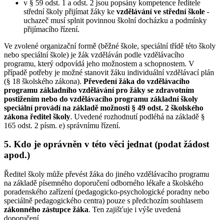
v § 59 odst. 1 a odst. 2 jsou popsány kompetence ředitele
střední školy přijímat žáky ke
vzdělávání ve střední škole
-
uchazeč musí splnit povinnou školní docházku a podmínky
přijímacího řízení.
Ve zvolené organizační formě (běžné škole, speciální třídě této školy
nebo speciální škole) je žák vzděláván podle vzdělávacího
programu, který odpovídá jeho možnostem a schopnostem. V
případě potřeby je možné stanovit žáku individuální vzdělávací plán
(§ 18 školského zákona).
Převedení žáka do vzdělávacího
programu základního vzdělávání pro žáky se zdravotním
postižením nebo do vzdělávacího programu základní školy
speciální provádí na základě možnosti § 49 odst. 2 školského
zákona ředitel školy
. Uvedené rozhodnutí podléhá na základě §
165 odst. 2 písm. e) správnímu řízení.
5. Kdo je oprávněn v této věci jednat (podat žádost
apod.)
Ředitel školy může převést žáka do jiného vzdělávacího programu
na základě písemného doporučení odborného lékaře a školského
poradenského zařízení (pedagogicko-psychologické poradny nebo
speciálně pedagogického centra) pouze s předchozím souhlasem
zákonného zástupce žáka
. Ten zajišťuje i výše uvedená
doporučení.