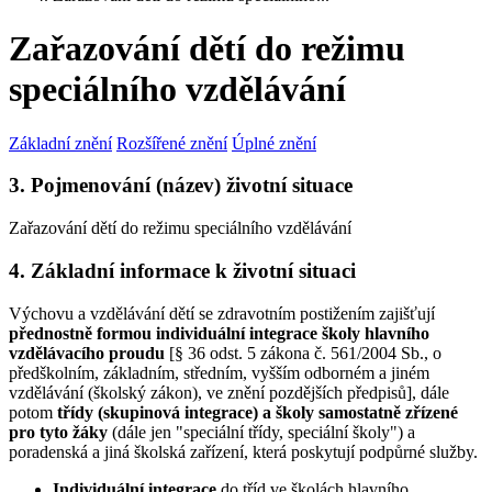
Zařazování dětí do režimu
speciálního vzdělávání
Základní znění
Rozšířené znění
Úplné znění
3. Pojmenování (název) životní situace
Zařazování dětí do režimu speciálního vzdělávání
4. Základní informace k životní situaci
Výchovu a vzdělávání dětí se zdravotním postižením zajišťují
přednostně formou individuální integrace školy hlavního
vzdělávacího proudu
[§ 36 odst. 5 zákona č. 561/2004 Sb., o
předškolním, základním, středním, vyšším odborném a jiném
vzdělávání (školský zákon), ve znění pozdějších předpisů], dále
potom
třídy (skupinová integrace)
a školy samostatně zřízené
pro tyto žáky
(dále jen "speciální třídy, speciální školy") a
poradenská a jiná školská zařízení, která poskytují podpůrné služby.
Individuální integrace
do tříd ve školách hlavního