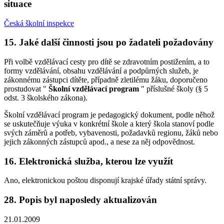
situace
Česká školní inspekce
15. Jaké další činnosti jsou po žadateli požadovány
Při volbě vzdělávací cesty pro dítě se zdravotním postižením, a to
formy vzdělávání, obsahu vzdělávání a podpůrných služeb, je
zákonnému zástupci dítěte, případně zletilému žáku, doporučeno
prostudovat "
Školní vzdělávací program
" příslušné školy (§ 5
odst. 3 školského zákona).
Školní vzdělávací program je pedagogický dokument, podle něhož
se uskutečňuje výuka v konkrétní škole a který škola stanoví podle
svých záměrů a potřeb, vybavenosti, požadavků regionu, žáků nebo
jejich zákonných zástupců apod., a nese za něj odpovědnost.
16. Elektronická služba, kterou lze využít
Ano, elektronickou poštou disponují krajské úřady státní správy.
28. Popis byl naposledy aktualizován
21.01.2009