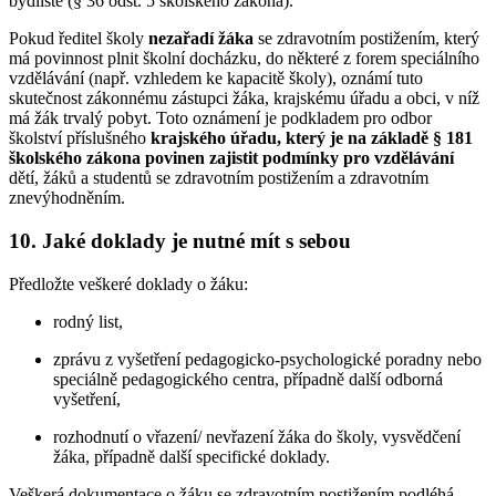
bydliště (§ 36 odst. 5 školského zákona).
Pokud ředitel školy
nezařadí žáka
se zdravotním postižením, který
má povinnost plnit školní docházku, do některé z forem speciálního
vzdělávání (např. vzhledem ke kapacitě školy), oznámí tuto
skutečnost zákonnému zástupci žáka, krajskému úřadu a obci, v níž
má žák trvalý pobyt. Toto oznámení je podkladem pro odbor
školství příslušného
krajského úřadu, který je na základě § 181
školského zákona povinen zajistit podmínky pro vzdělávání
dětí, žáků a studentů se zdravotním postižením a zdravotním
znevýhodněním.
10. Jaké doklady je nutné mít s sebou
Předložte veškeré doklady o žáku:
rodný list,
zprávu z vyšetření pedagogicko-psychologické poradny nebo
speciálně pedagogického centra, případně další odborná
vyšetření,
rozhodnutí o vřazení/ nevřazení žáka do školy, vysvědčení
žáka, případně další specifické doklady.
Veškerá dokumentace o žáku se zdravotním postižením podléhá