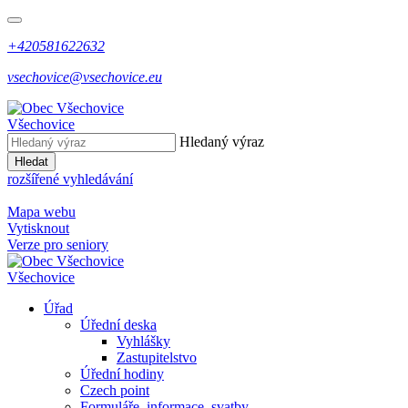
+420581622632
vsechovice@vsechovice.eu
Všechovice
Hledaný výraz
Hledat
rozšířené vyhledávání
Mapa webu
Vytisknout
Verze pro seniory
Všechovice
Úřad
Úřední deska
Vyhlášky
Zastupitelstvo
Úřední hodiny
Czech point
Formuláře, informace, svatby