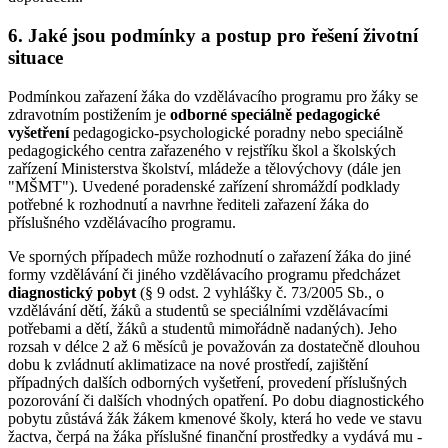
6. Jaké jsou podmínky a postup pro řešení životní
situace
Podmínkou zařazení žáka do vzdělávacího programu pro žáky se
zdravotním postižením je
odborné speciálně pedagogické
vyšetření
pedagogicko-psychologické poradny nebo speciálně
pedagogického centra zařazeného v rejstříku škol a školských
zařízení Ministerstva školství, mládeže a tělovýchovy (dále jen
"MŠMT"). Uvedené poradenské zařízení shromáždí podklady
potřebné k rozhodnutí a navrhne řediteli zařazení žáka do
příslušného vzdělávacího programu.
Ve sporných případech může rozhodnutí o zařazení žáka do jiné
formy vzdělávání či jiného vzdělávacího programu předcházet
diagnostický pobyt
(§ 9 odst. 2 vyhlášky č. 73/2005 Sb., o
vzdělávání dětí, žáků a studentů se speciálními vzdělávacími
potřebami a dětí, žáků a studentů mimořádně nadaných). Jeho
rozsah v délce 2 až 6 měsíců je považován za dostatečně dlouhou
dobu k zvládnutí aklimatizace na nové prostředí, zajištění
případných dalších odborných vyšetření, provedení příslušných
pozorování či dalších vhodných opatření. Po dobu diagnostického
pobytu zůstává žák žákem kmenové školy, která ho vede ve stavu
žactva, čerpá na žáka příslušné finanční prostředky a vydává mu -