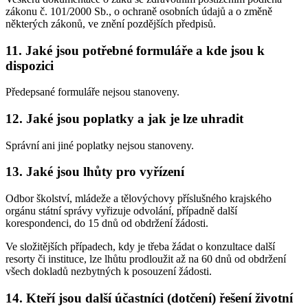
zákonu č. 101/2000 Sb., o ochraně osobních údajů a o změně
některých zákonů, ve znění pozdějších předpisů.
11. Jaké jsou potřebné formuláře a kde jsou k
dispozici
Předepsané formuláře nejsou stanoveny.
12. Jaké jsou poplatky a jak je lze uhradit
Správní ani jiné poplatky nejsou stanoveny.
13. Jaké jsou lhůty pro vyřízení
Odbor školství, mládeže a tělovýchovy příslušného krajského
orgánu státní správy vyřizuje odvolání, případně další
korespondenci, do 15 dnů od obdržení žádosti.
Ve složitějších případech, kdy je třeba žádat o konzultace další
resorty či instituce, lze lhůtu prodloužit až na 60 dnů od obdržení
všech dokladů nezbytných k posouzení žádosti.
14. Kteří jsou další účastníci (dotčení) řešení životní