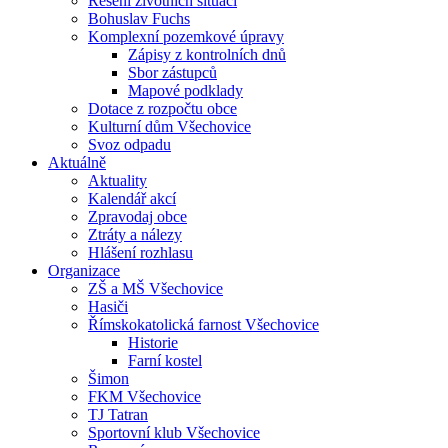
Řešení životních situací
Bohuslav Fuchs
Komplexní pozemkové úpravy
Zápisy z kontrolních dnů
Sbor zástupců
Mapové podklady
Dotace z rozpočtu obce
Kulturní dům Všechovice
Svoz odpadu
Aktuálně
Aktuality
Kalendář akcí
Zpravodaj obce
Ztráty a nálezy
Hlášení rozhlasu
Organizace
ZŠ a MŠ Všechovice
Hasiči
Římskokatolická farnost Všechovice
Historie
Farní kostel
Šimon
FKM Všechovice
TJ Tatran
Sportovní klub Všechovice