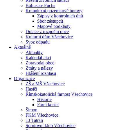
Řešení životních situací
Bohuslav Fuchs
Komplexní pozemkové úpravy
Zápisy z kontrolních dnů
Sbor zástupců
Mapové podklady
Dotace z rozpočtu obce
Kulturní dům Všechovice
Svoz odpadu
Aktuálně
Aktuality
Kalendář akcí
Zpravodaj obce
Ztráty a nálezy
Hlášení rozhlasu
Organizace
ZŠ a MŠ Všechovice
Hasiči
Římskokatolická farnost Všechovice
Historie
Farní kostel
Šimon
FKM Všechovice
TJ Tatran
Sportovní klub Všechovice