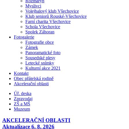
Rozmarýn
Myslivci
Volejbalový klub Všechovice
Klub seniorů Rouské-Všechovice
Farní charita Všechovice
Schola Všechovice
Spolek Záhoran
Fotogalerie
Fotografie obce
Zámek
Panoramatické foto
Sousedské plesy
Letecké snímky
Kulturní akce 2021
Kontakt
Obec přátelská rodině
Akcelerační oblasti
Úř. deska
Zpravodaj
ZŠ a MŠ
Muzeum
AKCELERAČNÍ OBLASTI
Aktualizace 6. 8. 2026