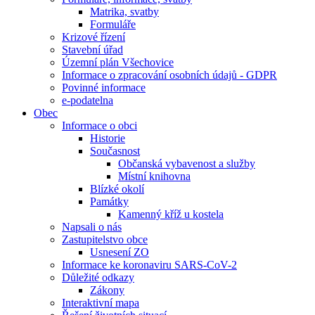
Matrika, svatby
Formuláře
Krizové řízení
Stavební úřad
Územní plán Všechovice
Informace o zpracování osobních údajů - GDPR
Povinné informace
e-podatelna
Obec
Informace o obci
Historie
Současnost
Občanská vybavenost a služby
Místní knihovna
Blízké okolí
Památky
Kamenný kříž u kostela
Napsali o nás
Zastupitelstvo obce
Usnesení ZO
Informace ke koronaviru SARS-CoV-2
Důležité odkazy
Zákony
Interaktivní mapa