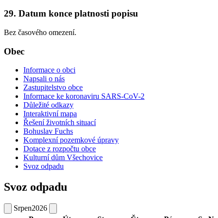
29. Datum konce platnosti popisu
Bez časového omezení.
Obec
Informace o obci
Napsali o nás
Zastupitelstvo obce
Informace ke koronaviru SARS-CoV-2
Důležité odkazy
Interaktivní mapa
Řešení životních situací
Bohuslav Fuchs
Komplexní pozemkové úpravy
Dotace z rozpočtu obce
Kulturní dům Všechovice
Svoz odpadu
Svoz odpadu
Srpen
2026