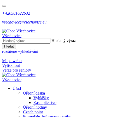
+420581622632
vsechovice@vsechovice.eu
Všechovice
Hledaný výraz
Hledat
rozšířené vyhledávání
Mapa webu
Vytisknout
Verze pro seniory
Všechovice
Úřad
Úřední deska
Vyhlášky
Zastupitelstvo
Úřední hodiny
Czech point
Formuláře, informace, svatby