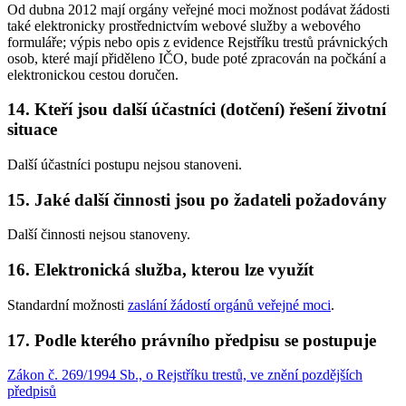
Od dubna 2012 mají orgány veřejné moci možnost podávat žádosti
také elektronicky prostřednictvím webové služby a webového
formuláře; výpis nebo opis z evidence Rejstříku trestů právnických
osob, které mají přiděleno IČO, bude poté zpracován na počkání a
elektronickou cestou doručen.
14. Kteří jsou další účastníci (dotčení) řešení životní
situace
Další účastníci postupu nejsou stanoveni.
15. Jaké další činnosti jsou po žadateli požadovány
Další činnosti nejsou stanoveny.
16. Elektronická služba, kterou lze využít
Standardní možnosti
zaslání žádostí orgánů veřejné moci
.
17. Podle kterého právního předpisu se postupuje
Zákon č. 269/1994 Sb., o Rejstříku trestů, ve znění pozdějších
předpisů