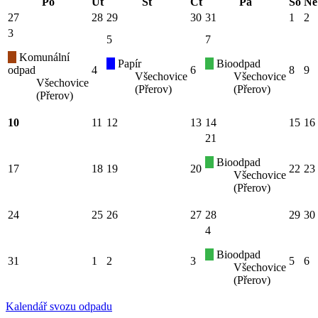
Po
Út
St
Čt
Pá
So
Ne
27
28
29
30
31
1
2
3
5
7
Komunální
Papír
Bioodpad
odpad
4
6
8
9
Všechovice
Všechovice
Všechovice
(Přerov)
(Přerov)
(Přerov)
10
11
12
13
14
15
16
21
Bioodpad
17
18
19
20
22
23
Všechovice
(Přerov)
24
25
26
27
28
29
30
4
Bioodpad
31
1
2
3
5
6
Všechovice
(Přerov)
Kalendář svozu odpadu