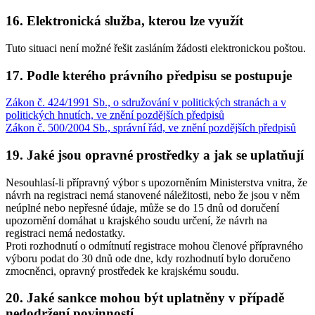
16. Elektronická služba, kterou lze využít
Tuto situaci není možné řešit zasláním žádosti elektronickou poštou.
17. Podle kterého právního předpisu se postupuje
Zákon č. 424/1991 Sb., o sdružování v politických stranách a v
politických hnutích, ve znění pozdějších předpisů
Zákon č. 500/2004 Sb., správní řád, ve znění pozdějších předpisů
19. Jaké jsou opravné prostředky a jak se uplatňují
Nesouhlasí-li přípravný výbor s upozorněním Ministerstva vnitra, že
návrh na registraci nemá stanovené náležitosti, nebo že jsou v něm
neúplné nebo nepřesné údaje, může se do 15 dnů od doručení
upozornění domáhat u krajského soudu určení, že návrh na
registraci nemá nedostatky.
Proti rozhodnutí o odmítnutí registrace mohou členové přípravného
výboru podat do 30 dnů ode dne, kdy rozhodnutí bylo doručeno
zmocněnci, opravný prostředek ke krajskému soudu.
20. Jaké sankce mohou být uplatněny v případě
nedodržení povinností