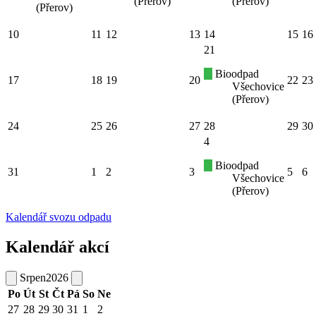
(Přerov)
(Přerov)
(Přerov)
10
11
12
13
14
15
16
21
Bioodpad
17
18
19
20
22
23
Všechovice
(Přerov)
24
25
26
27
28
29
30
4
Bioodpad
31
1
2
3
5
6
Všechovice
(Přerov)
Kalendář svozu odpadu
Kalendář akcí
Srpen
2026
Po
Út
St
Čt
Pá
So
Ne
27
28
29
30
31
1
2