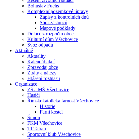
Řešení životních situací
Bohuslav Fuchs
Komplexní pozemkové úpravy
Zápisy z kontrolních dnů
Sbor zástupců
Mapové podklady
Dotace z rozpočtu obce
Kulturní dům Všechovice
Svoz odpadu
Aktuálně
Aktuality
Kalendář akcí
Zpravodaj obce
Ztráty a nálezy
Hlášení rozhlasu
Organizace
ZŠ a MŠ Všechovice
Hasiči
Římskokatolická farnost Všechovice
Historie
Farní kostel
Šimon
FKM Všechovice
TJ Tatran
Sportovní klub Všechovice