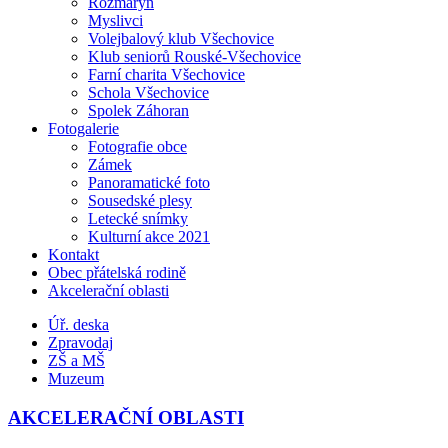
Rozmarýn
Myslivci
Volejbalový klub Všechovice
Klub seniorů Rouské-Všechovice
Farní charita Všechovice
Schola Všechovice
Spolek Záhoran
Fotogalerie
Fotografie obce
Zámek
Panoramatické foto
Sousedské plesy
Letecké snímky
Kulturní akce 2021
Kontakt
Obec přátelská rodině
Akcelerační oblasti
Úř. deska
Zpravodaj
ZŠ a MŠ
Muzeum
AKCELERAČNÍ OBLASTI