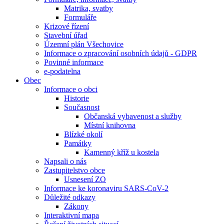
Matrika, svatby
Formuláře
Krizové řízení
Stavební úřad
Územní plán Všechovice
Informace o zpracování osobních údajů - GDPR
Povinné informace
e-podatelna
Obec
Informace o obci
Historie
Současnost
Občanská vybavenost a služby
Místní knihovna
Blízké okolí
Památky
Kamenný kříž u kostela
Napsali o nás
Zastupitelstvo obce
Usnesení ZO
Informace ke koronaviru SARS-CoV-2
Důležité odkazy
Zákony
Interaktivní mapa