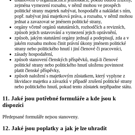
zejména vymezení rozsahu, v němž mohou ve prospěch
politické strany majetek nabývat, hospodařit a nakládat s ním,
popř. nabývat jiná majetková práva, a rozsahu, v němž mohou
jednat a zavazovat se jménem politické strany,
orgány včetně orgánů statutárních, rozhodčích a revizních,
způsob jejich ustavování a vymezení jejich oprávnění,
způsob, jakým statutární orgány jednají a podepisují, zda a v
jakém rozsahu mohou činit právní úkony jménem politické
strany nebo politického hnutí i jiní členové či pracovníci,
zásady hospodaření,
způsob stanovení členských příspěvků, mají-li členové
politické strany nebo politického hnutí uloženu povinnost
platit členské příspěvky,
způsob naložení s majetkovým zůstatkem, který vyplyne z
likvidace majetku a závazků v případě zrušení politické strany
nebo politického hnutí, pokud tento zůstatek nepřipadne státu.
11. Jaké jsou potřebné formuláře a kde jsou k
dispozici
Předepsané formuláře nejsou stanoveny.
12. Jaké jsou poplatky a jak je lze uhradit