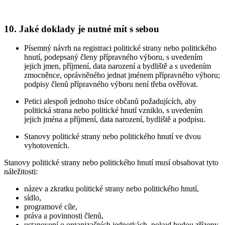
10. Jaké doklady je nutné mít s sebou
Písemný návrh na registraci politické strany nebo politického
hnutí, podepsaný členy přípravného výboru, s uvedením
jejich jmen, příjmení, data narození a bydliště a s uvedením
zmocněnce, oprávněného jednat jménem přípravného výboru;
podpisy členů přípravného výboru není třeba ověřovat.
Petici alespoň jednoho tisíce občanů požadujících, aby
politická strana nebo politické hnutí vzniklo, s uvedením
jejich jména a příjmení, data narození, bydliště a podpisu.
Stanovy politické strany nebo politického hnutí ve dvou
vyhotoveních.
Stanovy
politické strany nebo politického hnutí musí obsahovat tyto
náležitosti:
název a zkratku politické strany nebo politického hnutí,
sídlo,
programové cíle,
práva a povinnosti členů,
ustanovení o organizačních jednotkách, pokud budou zřízeny,