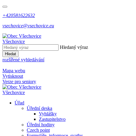
+420581622632
vsechovice@vsechovice.eu
Všechovice
Hledaný výraz
Hledat
rozšířené vyhledávání
Mapa webu
Vytisknout
Verze pro seniory
Všechovice
Úřad
Úřední deska
Vyhlášky
Zastupitelstvo
Úřední hodiny
Czech point
Formuláře, informace, svatby