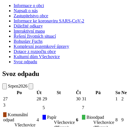
Informace o obci
Napsali o nás
Zastupitelstvo obce
Informace ke koronaviru SARS-CoV-2
Důležité odkazy
Interaktivní mapa
Řešení životních situací
Bohuslav Fuchs
Komplexní pozemkové úpravy
Dotace z rozpočtu obce
Kulturní dům Všechovice
Svoz odpadu
Svoz odpadu
Srpen
2026
Po
Út
St
Čt
Pá
So
Ne
27
28
29
30
31
1
2
3
5
7
Komunální
Papír
Bioodpad
odpad
4
6
8
9
Všechovice
Všechovice
Všechovice