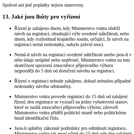
Správní ani jiné poplatky nejsou stanoveny.
13. Jaké jsou lhůty pro vyřízení
Řízení je zahájeno dnem, kdy Ministerstvo vnitra obdrží
návrh na registraci, obsahující výše uvedené náležitosti, nebo
dnem, kdy rozhodnutí krajského soudu, určující, že návrh na
registraci nemá nedostatky, nabylo právní moci.
Nemá-li návrh na registraci uvedené náležitosti anebo jsou-li v
něm údaje neúplné nebo nepřesné, Ministerstvo vnitra na tuto
skutečnost upozorní zmocněnce přípravného výboru
nejpozději do 5 dnů od doručení návrhu na registraci.
Řízení o registraci nebude zahájeno, dokud nebudou případné
nedostatky návrhu odstraněny.
Ministerstvo vnitra provede registraci do 15 dnů od zahájení
řízení; den registrace se vyznačí na jedno vyhotovení stanov,
které se zasílá zmocněnci přípravného výboru; zároveň
Ministerstvo vnitra přidělí politické straně nebo politickému
hnutí identifikační číslo.
Jsou-li splněny zákonné podmínky pro odmítnutí registrace,
Ministerstvo vnitra tak musí učinit do 15 dnů ode dne zahájení