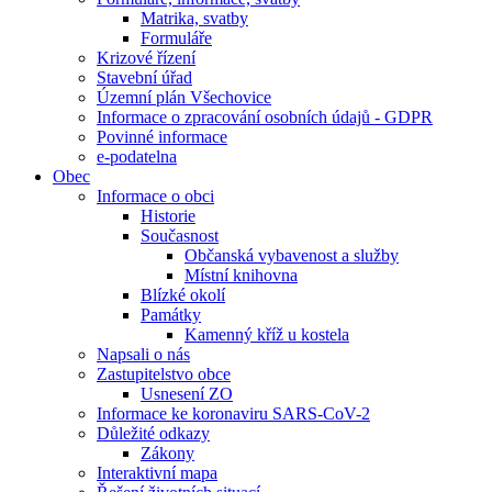
Matrika, svatby
Formuláře
Krizové řízení
Stavební úřad
Územní plán Všechovice
Informace o zpracování osobních údajů - GDPR
Povinné informace
e-podatelna
Obec
Informace o obci
Historie
Současnost
Občanská vybavenost a služby
Místní knihovna
Blízké okolí
Památky
Kamenný kříž u kostela
Napsali o nás
Zastupitelstvo obce
Usnesení ZO
Informace ke koronaviru SARS-CoV-2
Důležité odkazy
Zákony
Interaktivní mapa