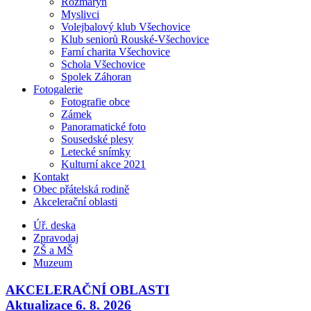
Rozmarýn
Myslivci
Volejbalový klub Všechovice
Klub seniorů Rouské-Všechovice
Farní charita Všechovice
Schola Všechovice
Spolek Záhoran
Fotogalerie
Fotografie obce
Zámek
Panoramatické foto
Sousedské plesy
Letecké snímky
Kulturní akce 2021
Kontakt
Obec přátelská rodině
Akcelerační oblasti
Úř. deska
Zpravodaj
ZŠ a MŠ
Muzeum
AKCELERAČNÍ OBLASTI
Aktualizace 6. 8. 2026