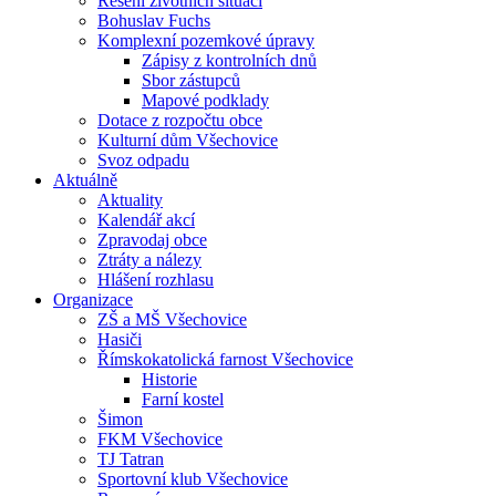
Řešení životních situací
Bohuslav Fuchs
Komplexní pozemkové úpravy
Zápisy z kontrolních dnů
Sbor zástupců
Mapové podklady
Dotace z rozpočtu obce
Kulturní dům Všechovice
Svoz odpadu
Aktuálně
Aktuality
Kalendář akcí
Zpravodaj obce
Ztráty a nálezy
Hlášení rozhlasu
Organizace
ZŠ a MŠ Všechovice
Hasiči
Římskokatolická farnost Všechovice
Historie
Farní kostel
Šimon
FKM Všechovice
TJ Tatran
Sportovní klub Všechovice