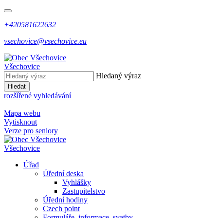
+420581622632
vsechovice@vsechovice.eu
Všechovice
Hledaný výraz
Hledat
rozšířené vyhledávání
Mapa webu
Vytisknout
Verze pro seniory
Všechovice
Úřad
Úřední deska
Vyhlášky
Zastupitelstvo
Úřední hodiny
Czech point
Formuláře, informace, svatby