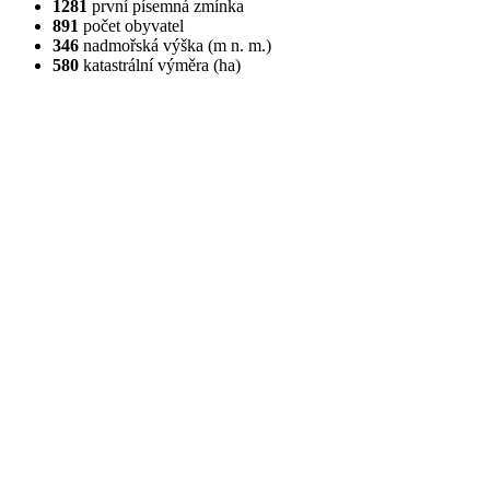
1281
první písemná zmínka
891
počet obyvatel
346
nadmořská výška (m n. m.)
580
katastrální výměra (ha)