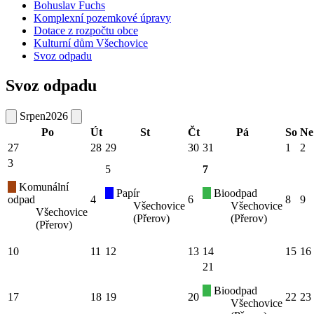
Bohuslav Fuchs
Komplexní pozemkové úpravy
Dotace z rozpočtu obce
Kulturní dům Všechovice
Svoz odpadu
Svoz odpadu
Srpen
2026
Po
Út
St
Čt
Pá
So
Ne
27
28
29
30
31
1
2
3
5
7
Komunální
Papír
Bioodpad
odpad
4
6
8
9
Všechovice
Všechovice
Všechovice
(Přerov)
(Přerov)
(Přerov)
10
11
12
13
14
15
16
21
Bioodpad
17
18
19
20
22
23
Všechovice