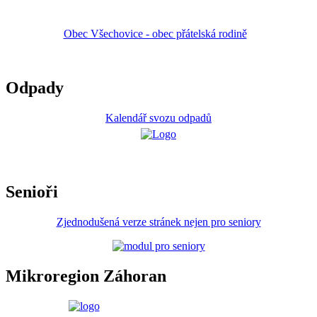
Obec Všechovice - obec přátelská rodině
Odpady
Kalendář svozu odpadů
Senioři
Zjednodušená verze stránek nejen pro seniory
Mikroregion Záhoran