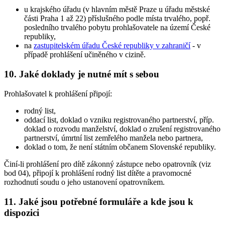
u krajského úřadu (v hlavním městě Praze u úřadu městské
části Praha 1 až 22) příslušného podle místa trvalého, popř.
posledního trvalého pobytu prohlašovatele na území České
republiky,
na
zastupitelském úřadu České republiky v zahraničí
- v
případě prohlášení učiněného v cizině.
10. Jaké doklady je nutné mít s sebou
Prohlašovatel k prohlášení připojí:
rodný list,
oddací list, doklad o vzniku registrovaného partnerství, příp.
doklad o rozvodu manželství, doklad o zrušení registrovaného
partnerství, úmrtní list zemřelého manžela nebo partnera,
doklad o tom, že není státním občanem Slovenské republiky.
Činí-li prohlášení pro dítě zákonný zástupce nebo opatrovník (viz
bod 04), připojí k prohlášení rodný list dítěte a pravomocné
rozhodnutí soudu o jeho ustanovení opatrovníkem.
11. Jaké jsou potřebné formuláře a kde jsou k
dispozici