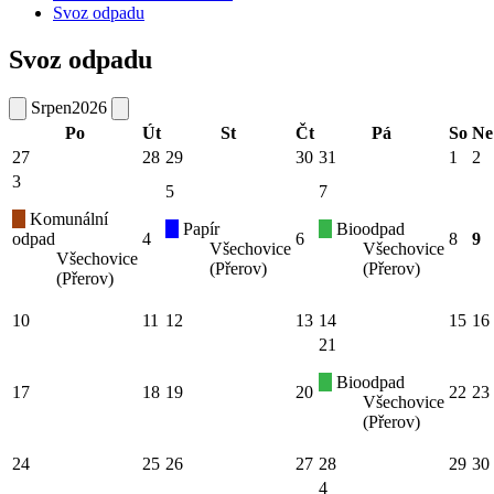
Svoz odpadu
Svoz odpadu
Srpen
2026
Po
Út
St
Čt
Pá
So
Ne
27
28
29
30
31
1
2
3
5
7
Komunální
Papír
Bioodpad
odpad
4
6
8
9
Všechovice
Všechovice
Všechovice
(Přerov)
(Přerov)
(Přerov)
10
11
12
13
14
15
16
21
Bioodpad
17
18
19
20
22
23
Všechovice
(Přerov)
24
25
26
27
28
29
30
4