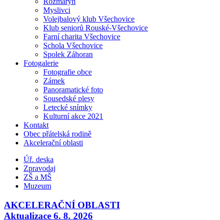
Rozmarýn
Myslivci
Volejbalový klub Všechovice
Klub seniorů Rouské-Všechovice
Farní charita Všechovice
Schola Všechovice
Spolek Záhoran
Fotogalerie
Fotografie obce
Zámek
Panoramatické foto
Sousedské plesy
Letecké snímky
Kulturní akce 2021
Kontakt
Obec přátelská rodině
Akcelerační oblasti
Úř. deska
Zpravodaj
ZŠ a MŠ
Muzeum
AKCELERAČNÍ OBLASTI
Aktualizace 6. 8. 2026