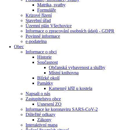
Matrika, svatby
Formuláře
Krizové řízení
Stavební úřad
Územní plán Všechovice
Informace o zpracování osobních údajů - GDPR
Povinné informace
e-podatelna
Obec
Informace o obci
Historie
Současnost
Občanská vybavenost a služby
Místní knihovna
Blízké okolí
Památky
Kamenný kříž u kostela
Napsali o nás
Zastupitelstvo obce
Usnesení ZO
Informace ke koronaviru SARS-CoV-2
Důležité odkazy
Zákony
Interaktivní mapa