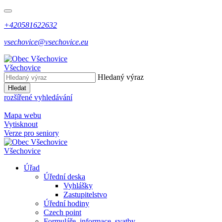
+420581622632
vsechovice@vsechovice.eu
Všechovice
Hledaný výraz
Hledat
rozšířené vyhledávání
Mapa webu
Vytisknout
Verze pro seniory
Všechovice
Úřad
Úřední deska
Vyhlášky
Zastupitelstvo
Úřední hodiny
Czech point
Formuláře, informace, svatby