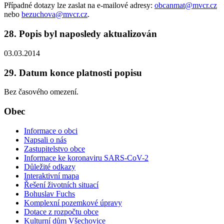
Případné dotazy lze zaslat na e-mailové adresy:
obcanmat@mvcr.cz
nebo
bezuchova@mvcr.cz
.
28. Popis byl naposledy aktualizován
03.03.2014
29. Datum konce platnosti popisu
Bez časového omezení.
Obec
Informace o obci
Napsali o nás
Zastupitelstvo obce
Informace ke koronaviru SARS-CoV-2
Důležité odkazy
Interaktivní mapa
Řešení životních situací
Bohuslav Fuchs
Komplexní pozemkové úpravy
Dotace z rozpočtu obce
Kulturní dům Všechovice