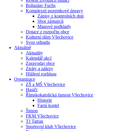
Řešení životních situací
Bohuslav Fuchs
Komplexní pozemkové úpravy
Zápisy z kontrolních dnů
Sbor zástupců
Mapové podklady
Dotace z rozpočtu obce
Kulturní dům Všechovice
Svoz odpadu
Aktuálně
Aktuality
Kalendář akcí
Zpravodaj obce
Ztráty a nálezy
Hlášení rozhlasu
Organizace
ZŠ a MŠ Všechovice
Hasiči
Římskokatolická farnost Všechovice
Historie
Farní kostel
Šimon
FKM Všechovice
TJ Tatran
Sportovní klub Všechovice