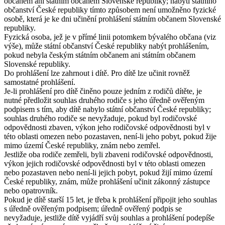
občanem ani státním občanem Slovenské republiky; nabytí státního
občanství České republiky tímto způsobem není umožněno fyzické
osobě, která je ke dni učinění prohlášení státním občanem Slovenské
republiky.
Fyzická osoba, jež je v přímé linii potomkem bývalého občana (viz
výše), může státní občanství České republiky nabýt prohlášením,
pokud nebyla českým státním občanem ani státním občanem
Slovenské republiky.
Do prohlášení lze zahrnout i dítě. Pro dítě lze učinit rovněž
samostatné prohlášení.
Je-li prohlášení pro dítě činěno pouze jedním z rodičů dítěte, je
nutné předložit souhlas druhého rodiče s jeho úředně ověřeným
podpisem s tím, aby dítě nabylo státní občanství České republiky;
souhlas druhého rodiče se nevyžaduje, pokud byl rodičovské
odpovědnosti zbaven, výkon jeho rodičovské odpovědnosti byl v
této oblasti omezen nebo pozastaven, není-li jeho pobyt, pokud žije
mimo území České republiky, znám nebo zemřel.
Jestliže oba rodiče zemřeli, byli zbaveni rodičovské odpovědnosti,
výkon jejich rodičovské odpovědnosti byl v této oblasti omezen
nebo pozastaven nebo není-li jejich pobyt, pokud žijí mimo území
České republiky, znám, může prohlášení učinit zákonný zástupce
nebo opatrovník.
Pokud je dítě starší 15 let, je třeba k prohlášení připojit jeho souhlas
s úředně ověřeným podpisem; úředně ověřený podpis se
nevyžaduje, jestliže dítě vyjádří svůj souhlas a prohlášení podepíše