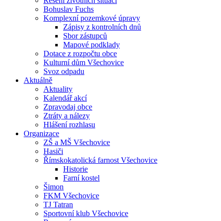
Řešení životních situací
Bohuslav Fuchs
Komplexní pozemkové úpravy
Zápisy z kontrolních dnů
Sbor zástupců
Mapové podklady
Dotace z rozpočtu obce
Kulturní dům Všechovice
Svoz odpadu
Aktuálně
Aktuality
Kalendář akcí
Zpravodaj obce
Ztráty a nálezy
Hlášení rozhlasu
Organizace
ZŠ a MŠ Všechovice
Hasiči
Římskokatolická farnost Všechovice
Historie
Farní kostel
Šimon
FKM Všechovice
TJ Tatran
Sportovní klub Všechovice