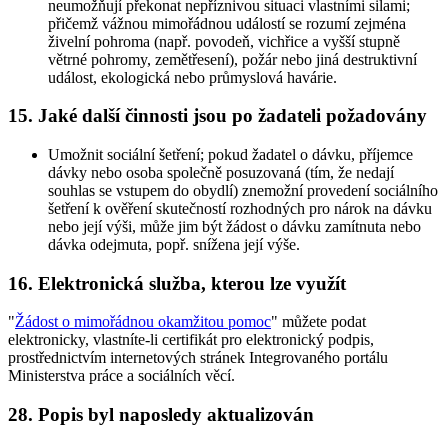
neumožňují překonat nepříznivou situaci vlastními silami;
přičemž vážnou mimořádnou událostí se rozumí zejména
živelní pohroma (např. povodeň, vichřice a vyšší stupně
větrné pohromy, zemětřesení), požár nebo jiná destruktivní
událost, ekologická nebo průmyslová havárie.
15. Jaké další činnosti jsou po žadateli požadovány
Umožnit sociální šetření; pokud žadatel o dávku, příjemce
dávky nebo osoba společně posuzovaná (tím, že nedají
souhlas se vstupem do obydlí) znemožní provedení sociálního
šetření k ověření skutečností rozhodných pro nárok na dávku
nebo její výši, může jim být žádost o dávku zamítnuta nebo
dávka odejmuta, popř. snížena její výše.
16. Elektronická služba, kterou lze využít
"
Žádost o mimořádnou okamžitou pomoc
" můžete podat
elektronicky, vlastníte-li certifikát pro elektronický podpis,
prostřednictvím internetových stránek Integrovaného portálu
Ministerstva práce a sociálních věcí.
28. Popis byl naposledy aktualizován