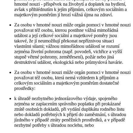
hmotné nouzi - příspěvek na živobytí a doplatek na bydlení,
avšak s přihlédnutím k jejím příjmům, celkovým sociálním a
majetkovým poměrům jí hrozí vážná újma na zdraví.
Za osobu v hmotné nouzi může orgán pomoci v hmotné nouzi
považovat též osobu, kterou postihne vážná mimořádná
událost a její celkové sociální a majetkové poměry jsou
takové, že jí neumožňují překonat nepříznivou situaci
vlastními silami; vážnou mimořádnou událostí se rozumí
zejména živelní pohroma (např. povodeň, vichřice a vyšší
stupně větrné pohromy, zemětřesení), požár nebo jiná
destruktivní událost, ekologická nebo průmyslová havárie.
Za osobu v hmotné nouzi může orgán pomoci v hmotné nouzi
považovat též osobu, která nemá vzhledem k příjmům a
celkovým sociálním a majetkovým poměrům dostatečné
prostředky:
k úhradě nezbytného jednorázového výdaje, spojeného
zejména se zaplacením správního poplatku při prokázané
ztrátě osobních dokladů, při vydání duplikátu rodného listu
nebo dokladů potřebných k přijetí do zaměstnání, s úhradou
jízdného v případě ztráty peněžních prostředků, a v případě
nezbytné potřeby s úhradou noclehu, nebo