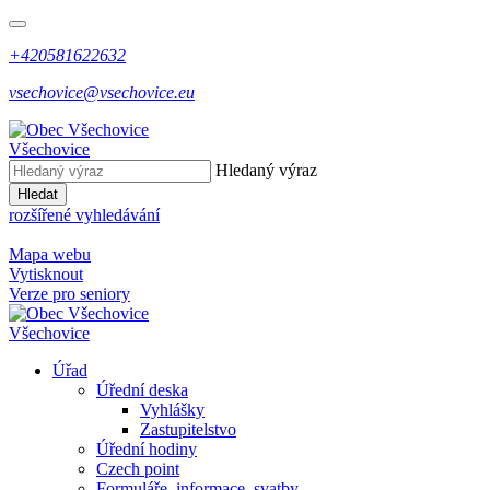
+420581622632
vsechovice@vsechovice.eu
Všechovice
Hledaný výraz
Hledat
rozšířené vyhledávání
Mapa webu
Vytisknout
Verze pro seniory
Všechovice
Úřad
Úřední deska
Vyhlášky
Zastupitelstvo
Úřední hodiny
Czech point
Formuláře, informace, svatby