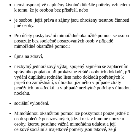
nemá uspokojivě naplněny životně důležité potřeby vzhledem
k tomu, že je osobou bez přístřeší, nebo
je osobou, jejíž práva a zájmy jsou ohroženy trestnou činností
jiné osoby.
Pro účely poskytování mimořádné okamžité pomoci se osoba
posuzuje bez společně posuzovaných osob v případě
mimořádné okamžité pomoci:
újma na zdraví,
nezbytný jednorázový výdaj, spojený zejména se zaplacením
správního poplatku při prokázané ztrátě osobních dokladů, při
vydání duplikátu rodného listu nebo dokladů potřebných k
přijetí do zaměstnání, s úhradou jízdného v případě ztráty
peněžních prostředků, a v případě nezbytné potřeby s úhradou
noclehu,
sociální vyloučení.
Mimořádnou okamžitou pomoc lze poskytnout pouze jedné z
osob společně posuzovaných, jde-li o stav hmotné nouze u
osoby, kterou postihne vážná mimořádná událost a její
celkové sociální a majetkové poměry jsou takové, že jí