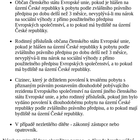
Občan členského státu Evropské unie, pokud je hlášen na
území České republiky k pobytu podle zvláštního právního
předpisu po dobu delší než 3 měsíce, nevyplývá-li mu nárok
na sociální výhody z přímo použitelného předpisu
Evropských společenství, a to pokud má bydliště na území
České republiky.
Rodinný příslušník občana členského státu Evropské unie,
pokud je hlášen na území České republiky k pobytu podle
zvláštního právního předpisu po dobu delší než 3 měsíce,
nevyplývá-li mu nárok na sociální výhody z přímo
použitelného předpisu Evropských společenství, a to pokud
má bydliště na území České republiky.
Cizinec, který je držitelem povolení k trvalému pobytu s
přiznaným právním postavením dlouhodobě pobývajícího
rezidenta Evropského společenství na území jiného členského
státu Evropské unie, a jeho rodinný příslušník, pokud jim bylo
vydáno povolení k dlouhodobému pobytu na území České
republiky podle zvláštního právního předpisu, a to pokud mají
bydliště na území České republiky.
V případě nezletilého dítěte - zákonný zástupce nebo
opatrovník.