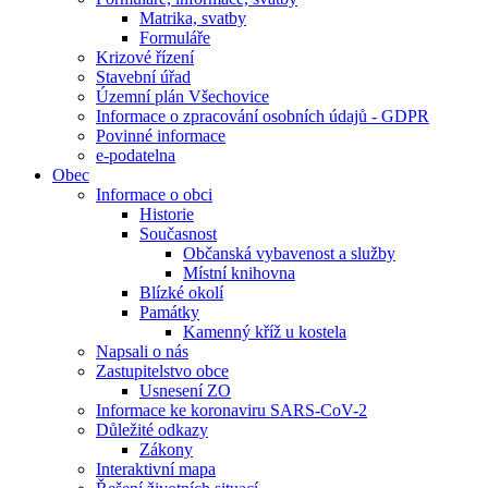
Matrika, svatby
Formuláře
Krizové řízení
Stavební úřad
Územní plán Všechovice
Informace o zpracování osobních údajů - GDPR
Povinné informace
e-podatelna
Obec
Informace o obci
Historie
Současnost
Občanská vybavenost a služby
Místní knihovna
Blízké okolí
Památky
Kamenný kříž u kostela
Napsali o nás
Zastupitelstvo obce
Usnesení ZO
Informace ke koronaviru SARS-CoV-2
Důležité odkazy
Zákony
Interaktivní mapa