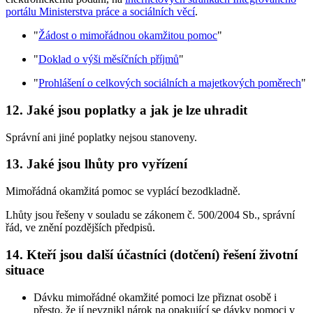
portálu Ministerstva práce a sociálních věcí
.
"
Žádost o mimořádnou okamžitou pomoc
"
"
Doklad o výši měsíčních příjmů
"
"
Prohlášení o celkových sociálních a majetkových poměrech
"
12. Jaké jsou poplatky a jak je lze uhradit
Správní ani jiné poplatky nejsou stanoveny.
13. Jaké jsou lhůty pro vyřízení
Mimořádná okamžitá pomoc se vyplácí bezodkladně.
Lhůty jsou řešeny v souladu se zákonem č. 500/2004 Sb., správní
řád, ve znění pozdějších předpisů.
14. Kteří jsou další účastníci (dotčení) řešení životní
situace
Dávku mimořádné okamžité pomoci lze přiznat osobě i
přesto, že jí nevznikl nárok na opakující se dávky pomoci v