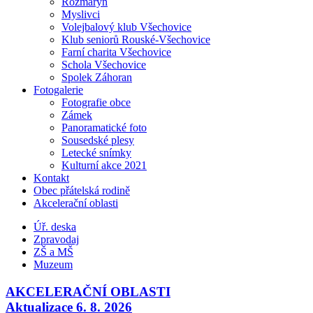
Rozmarýn
Myslivci
Volejbalový klub Všechovice
Klub seniorů Rouské-Všechovice
Farní charita Všechovice
Schola Všechovice
Spolek Záhoran
Fotogalerie
Fotografie obce
Zámek
Panoramatické foto
Sousedské plesy
Letecké snímky
Kulturní akce 2021
Kontakt
Obec přátelská rodině
Akcelerační oblasti
Úř. deska
Zpravodaj
ZŠ a MŠ
Muzeum
AKCELERAČNÍ OBLASTI
Aktualizace 6. 8. 2026