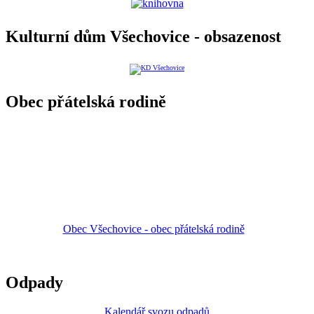
Kulturní dům Všechovice - obsazenost
Obec přátelská rodině
Obec Všechovice - obec přátelská rodině
Odpady
Kalendář svozu odpadů