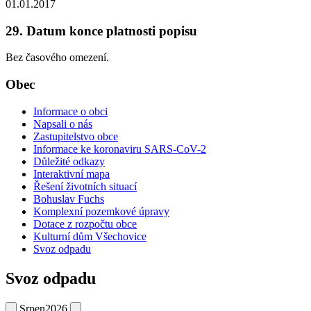
01.01.2017
29. Datum konce platnosti popisu
Bez časového omezení.
Obec
Informace o obci
Napsali o nás
Zastupitelstvo obce
Informace ke koronaviru SARS-CoV-2
Důležité odkazy
Interaktivní mapa
Řešení životních situací
Bohuslav Fuchs
Komplexní pozemkové úpravy
Dotace z rozpočtu obce
Kulturní dům Všechovice
Svoz odpadu
Svoz odpadu
Srpen
2026