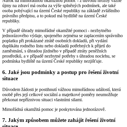
Nárok na mimořádnou okamžitou pomoc - z důvodu hrozby vážné
újmy na zdraví má osoba za výše splněných podmínek, ale také
osoba pobývající na území České republiky na základě zvláštního
právního předpisu, a to pokud má bydliště na území České
republiky.
V případě úhrady mimořádné okamžité pomoci - nezbytného
jednorázového výdaje, spojeného zejména se zaplacením správního
poplatku při prokázané ztrátě osobních dokladů, při vydání
duplikátu rodného listu nebo dokladů potřebných k přijetí do
zaměstnání, s úhradou jízdného v případě ztráty peněžních
prostředků, a v případě nezbytné potřeby s úhradou noclehu, se
podmínka bydliště na území České republiky nezjišťuje.
6. Jaké jsou podmínky a postup pro řešení životní
situace
Důvodem žádosti je postihnutí vážnou mimořádnou událostí, která
osobě přes její celkové sociální a majetkové poměry neumožňuje
překonat nepříznivou situaci vlastními silami.
Mimořádná okamžitá pomoc je poskytována jednorázově.
7. Jakým způsobem můžete zahájit řešení životní
situace