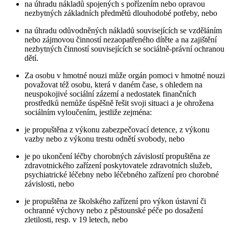
na úhradu nákladů spojených s pořízením nebo opravou
nezbytných základních předmětů dlouhodobé potřeby, nebo
na úhradu odůvodněných nákladů souvisejících se vzděláním
nebo zájmovou činností nezaopatřeného dítěte a na zajištění
nezbytných činností souvisejících se sociálně-právní ochranou
dětí.
Za osobu v hmotné nouzi může orgán pomoci v hmotné nouzi
považovat též osobu, která v daném čase, s ohledem na
neuspokojivé sociální zázemí a nedostatek finančních
prostředků nemůže úspěšně řešit svoji situaci a je ohrožena
sociálním vyloučením, jestliže zejména:
je propuštěna z výkonu zabezpečovací detence, z výkonu
vazby nebo z výkonu trestu odnětí svobody, nebo
je po ukončení léčby chorobných závislostí propuštěna ze
zdravotnického zařízení poskytovatele zdravotních služeb,
psychiatrické léčebny nebo léčebného zařízení pro chorobné
závislosti, nebo
je propuštěna ze školského zařízení pro výkon ústavní či
ochranné výchovy nebo z pěstounské péče po dosažení
zletilosti, resp. v 19 letech, nebo