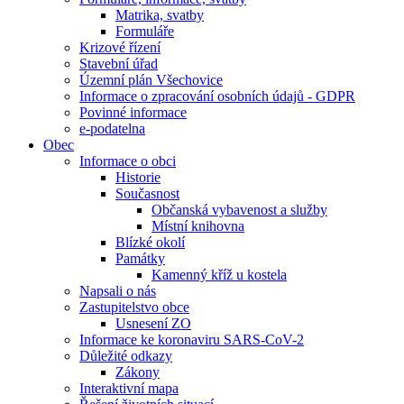
Matrika, svatby
Formuláře
Krizové řízení
Stavební úřad
Územní plán Všechovice
Informace o zpracování osobních údajů - GDPR
Povinné informace
e-podatelna
Obec
Informace o obci
Historie
Současnost
Občanská vybavenost a služby
Místní knihovna
Blízké okolí
Památky
Kamenný kříž u kostela
Napsali o nás
Zastupitelstvo obce
Usnesení ZO
Informace ke koronaviru SARS-CoV-2
Důležité odkazy
Zákony
Interaktivní mapa