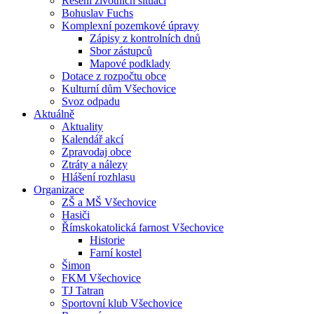
Řešení životních situací
Bohuslav Fuchs
Komplexní pozemkové úpravy
Zápisy z kontrolních dnů
Sbor zástupců
Mapové podklady
Dotace z rozpočtu obce
Kulturní dům Všechovice
Svoz odpadu
Aktuálně
Aktuality
Kalendář akcí
Zpravodaj obce
Ztráty a nálezy
Hlášení rozhlasu
Organizace
ZŠ a MŠ Všechovice
Hasiči
Římskokatolická farnost Všechovice
Historie
Farní kostel
Šimon
FKM Všechovice
TJ Tatran
Sportovní klub Všechovice