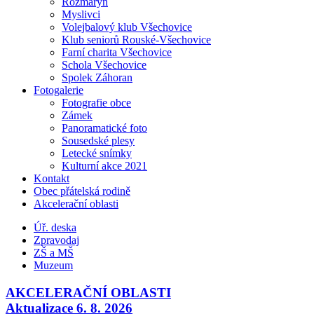
Rozmarýn
Myslivci
Volejbalový klub Všechovice
Klub seniorů Rouské-Všechovice
Farní charita Všechovice
Schola Všechovice
Spolek Záhoran
Fotogalerie
Fotografie obce
Zámek
Panoramatické foto
Sousedské plesy
Letecké snímky
Kulturní akce 2021
Kontakt
Obec přátelská rodině
Akcelerační oblasti
Úř. deska
Zpravodaj
ZŠ a MŠ
Muzeum
AKCELERAČNÍ OBLASTI
Aktualizace 6. 8. 2026