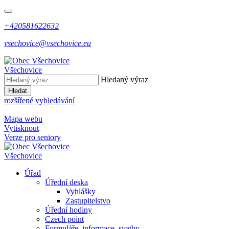
+420581622632
vsechovice@vsechovice.eu
Všechovice
Hledaný výraz
Hledat
rozšířené vyhledávání
Mapa webu
Vytisknout
Verze pro seniory
Všechovice
Úřad
Úřední deska
Vyhlášky
Zastupitelstvo
Úřední hodiny
Czech point
Formuláře, informace, svatby