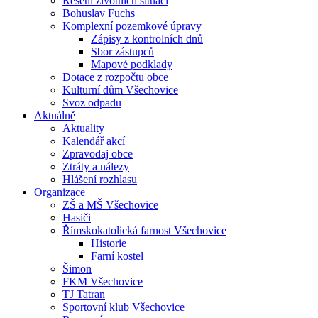
Řešení životních situací
Bohuslav Fuchs
Komplexní pozemkové úpravy
Zápisy z kontrolních dnů
Sbor zástupců
Mapové podklady
Dotace z rozpočtu obce
Kulturní dům Všechovice
Svoz odpadu
Aktuálně
Aktuality
Kalendář akcí
Zpravodaj obce
Ztráty a nálezy
Hlášení rozhlasu
Organizace
ZŠ a MŠ Všechovice
Hasiči
Římskokatolická farnost Všechovice
Historie
Farní kostel
Šimon
FKM Všechovice
TJ Tatran
Sportovní klub Všechovice