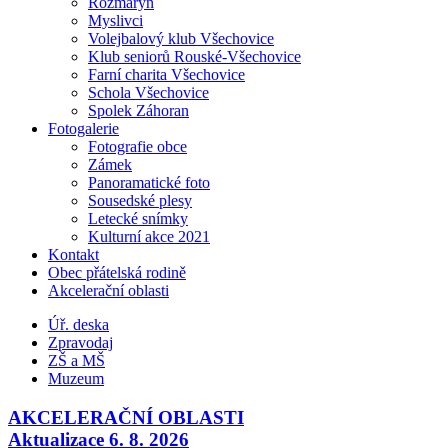
Rozmarýn
Myslivci
Volejbalový klub Všechovice
Klub seniorů Rouské-Všechovice
Farní charita Všechovice
Schola Všechovice
Spolek Záhoran
Fotogalerie
Fotografie obce
Zámek
Panoramatické foto
Sousedské plesy
Letecké snímky
Kulturní akce 2021
Kontakt
Obec přátelská rodině
Akcelerační oblasti
Úř. deska
Zpravodaj
ZŠ a MŠ
Muzeum
AKCELERAČNÍ OBLASTI
Aktualizace 6. 8. 2026