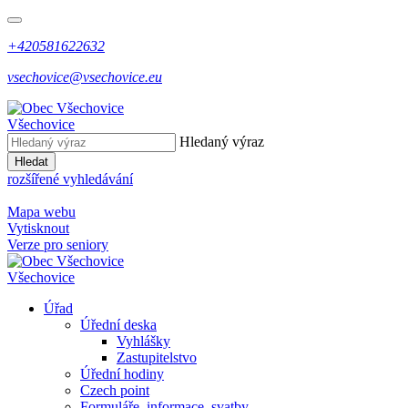
+420581622632
vsechovice@vsechovice.eu
Všechovice
Hledaný výraz
Hledat
rozšířené vyhledávání
Mapa webu
Vytisknout
Verze pro seniory
Všechovice
Úřad
Úřední deska
Vyhlášky
Zastupitelstvo
Úřední hodiny
Czech point
Formuláře, informace, svatby