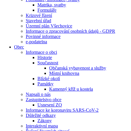
Matrika, svatby
Formuláře
Krizové řízení
Stavební úřad
Územní plán Všechovice
Informace o zpracování osobních údajů - GDPR
Povinné informace
e-podatelna
Obec
Informace o obci
Historie
Současnost
Občanská vybavenost a služby
Místní knihovna
Blízké okolí
Památky
Kamenný kříž u kostela
Napsali o nás
Zastupitelstvo obce
Usnesení ZO
Informace ke koronaviru SARS-CoV-2
Důležité odkazy
Zákony
Interaktivní mapa