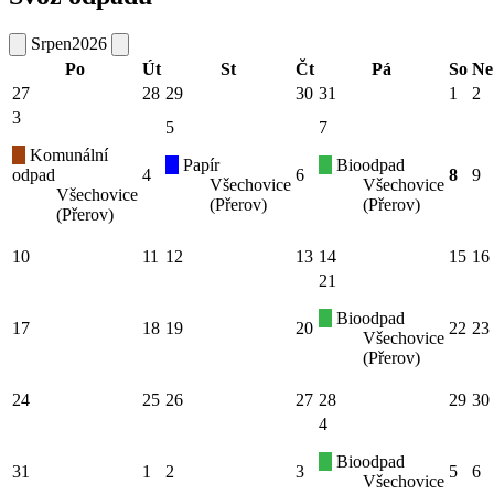
Srpen
2026
Po
Út
St
Čt
Pá
So
Ne
27
28
29
30
31
1
2
3
5
7
Komunální
Papír
Bioodpad
odpad
4
6
8
9
Všechovice
Všechovice
Všechovice
(Přerov)
(Přerov)
(Přerov)
10
11
12
13
14
15
16
21
Bioodpad
17
18
19
20
22
23
Všechovice
(Přerov)
24
25
26
27
28
29
30
4
Bioodpad
31
1
2
3
5
6
Všechovice