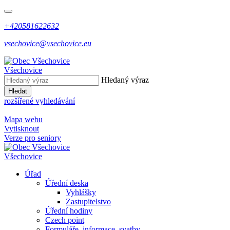
+420581622632
vsechovice@vsechovice.eu
Všechovice
Hledaný výraz
Hledat
rozšířené vyhledávání
Mapa webu
Vytisknout
Verze pro seniory
Všechovice
Úřad
Úřední deska
Vyhlášky
Zastupitelstvo
Úřední hodiny
Czech point
Formuláře, informace, svatby