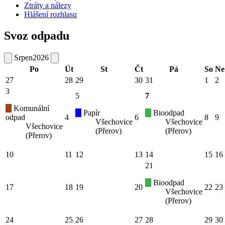
Ztráty a nálezy
Hlášení rozhlasu
Svoz odpadu
Srpen
2026
Po
Út
St
Čt
Pá
So
Ne
27
28
29
30
31
1
2
3
5
7
Komunální
Papír
Bioodpad
odpad
4
6
8
9
Všechovice
Všechovice
Všechovice
(Přerov)
(Přerov)
(Přerov)
10
11
12
13
14
15
16
21
Bioodpad
17
18
19
20
22
23
Všechovice
(Přerov)
24
25
26
27
28
29
30