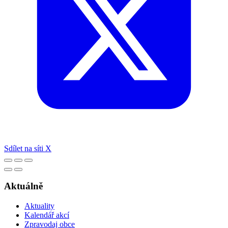
Sdílet na síti X
Aktuálně
Aktuality
Kalendář akcí
Zpravodaj obce