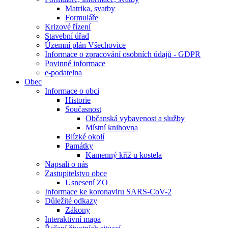
Matrika, svatby
Formuláře
Krizové řízení
Stavební úřad
Územní plán Všechovice
Informace o zpracování osobních údajů - GDPR
Povinné informace
e-podatelna
Obec
Informace o obci
Historie
Současnost
Občanská vybavenost a služby
Místní knihovna
Blízké okolí
Památky
Kamenný kříž u kostela
Napsali o nás
Zastupitelstvo obce
Usnesení ZO
Informace ke koronaviru SARS-CoV-2
Důležité odkazy
Zákony
Interaktivní mapa