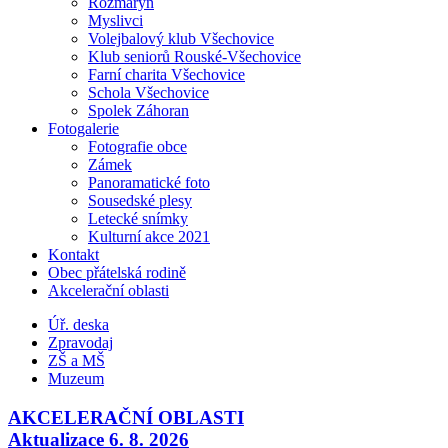
Rozmarýn
Myslivci
Volejbalový klub Všechovice
Klub seniorů Rouské-Všechovice
Farní charita Všechovice
Schola Všechovice
Spolek Záhoran
Fotogalerie
Fotografie obce
Zámek
Panoramatické foto
Sousedské plesy
Letecké snímky
Kulturní akce 2021
Kontakt
Obec přátelská rodině
Akcelerační oblasti
Úř. deska
Zpravodaj
ZŠ a MŠ
Muzeum
AKCELERAČNÍ OBLASTI
Aktualizace 6. 8. 2026