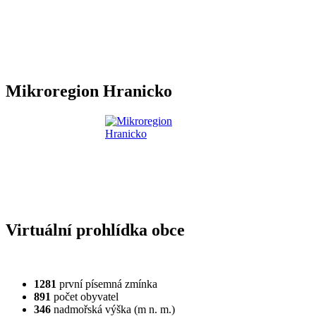
Mikroregion Hranicko
Virtuální prohlídka obce
1281
první písemná zmínka
891
počet obyvatel
346
nadmořská výška (m n. m.)