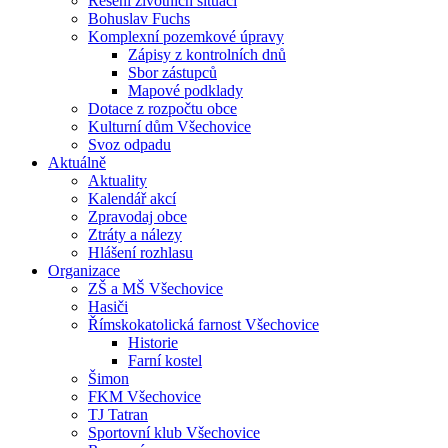
Řešení životních situací
Bohuslav Fuchs
Komplexní pozemkové úpravy
Zápisy z kontrolních dnů
Sbor zástupců
Mapové podklady
Dotace z rozpočtu obce
Kulturní dům Všechovice
Svoz odpadu
Aktuálně
Aktuality
Kalendář akcí
Zpravodaj obce
Ztráty a nálezy
Hlášení rozhlasu
Organizace
ZŠ a MŠ Všechovice
Hasiči
Římskokatolická farnost Všechovice
Historie
Farní kostel
Šimon
FKM Všechovice
TJ Tatran
Sportovní klub Všechovice