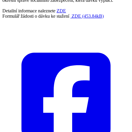
okresní správě sociálního zabezpečení, která dávku vyplácí.
Detailní informace naleznete
ZDE
Formulář žádosti o dávku ke stažení
ZDE (453.84kB)