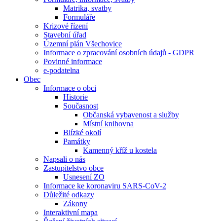
Matrika, svatby
Formuláře
Krizové řízení
Stavební úřad
Územní plán Všechovice
Informace o zpracování osobních údajů - GDPR
Povinné informace
e-podatelna
Obec
Informace o obci
Historie
Současnost
Občanská vybavenost a služby
Místní knihovna
Blízké okolí
Památky
Kamenný kříž u kostela
Napsali o nás
Zastupitelstvo obce
Usnesení ZO
Informace ke koronaviru SARS-CoV-2
Důležité odkazy
Zákony
Interaktivní mapa