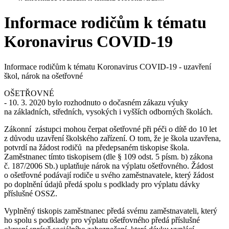
Informace rodičům k tématu
Koronavirus COVID-19
Informace rodičům k tématu Koronavirus COVID-19 - uzavření
škol, nárok na ošetřovné
OŠETŘOVNÉ
- 10. 3. 2020 bylo rozhodnuto o dočasném zákazu výuky
na základních, středních, vysokých i vyšších odborných školách.
Zákonní zástupci mohou čerpat ošetřovné při péči o dítě do 10 let
z důvodu uzavření školského zařízení. O tom, že je škola uzavřena,
potvrdí na žádost rodičů na předepsaném tiskopise škola.
Zaměstnanec tímto tiskopisem (dle § 109 odst. 5 písm. b) zákona
č. 187/2006 Sb.) uplatňuje nárok na výplatu ošetřovného. Žádost
o ošetřovné podávají rodiče u svého zaměstnavatele, který žádost
po doplnění údajů předá spolu s podklady pro výplatu dávky
příslušné OSSZ.
Vyplněný tiskopis zaměstnanec předá svému zaměstnavateli, který
ho spolu s podklady pro výplatu ošetřovného předá příslušné