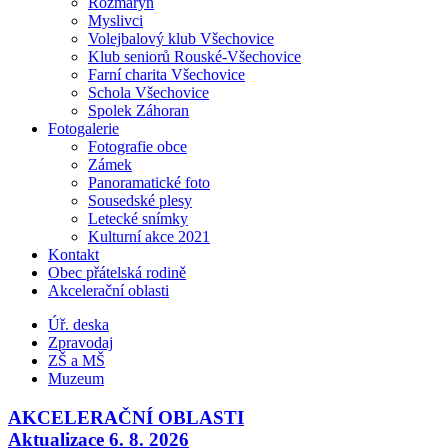
Rozmarýn
Myslivci
Volejbalový klub Všechovice
Klub seniorů Rouské-Všechovice
Farní charita Všechovice
Schola Všechovice
Spolek Záhoran
Fotogalerie
Fotografie obce
Zámek
Panoramatické foto
Sousedské plesy
Letecké snímky
Kulturní akce 2021
Kontakt
Obec přátelská rodině
Akcelerační oblasti
Úř. deska
Zpravodaj
ZŠ a MŠ
Muzeum
AKCELERAČNÍ OBLASTI
Aktualizace 6. 8. 2026