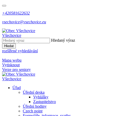
+420581622632
vsechovice@vsechovice.eu
Všechovice
Hledaný výraz
Hledat
rozšířené vyhledávání
Mapa webu
Vytisknout
Verze pro seniory
Všechovice
Úřad
Úřední deska
Vyhlášky
Zastupitelstvo
Úřední hodiny
Czech point
Formuláře, informace, svatby