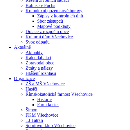
Řešení životních situací
Bohuslav Fuchs
Komplexní pozemkové úpravy
Zápisy z kontrolních dnů
Sbor zástupců
Mapové podklady
Dotace z rozpočtu obce
Kulturní dům Všechovice
Svoz odpadu
Aktuálně
Aktuality
Kalendář akcí
Zpravodaj obce
Ztráty a nálezy
Hlášení rozhlasu
Organizace
ZŠ a MŠ Všechovice
Hasiči
Římskokatolická farnost Všechovice
Historie
Farní kostel
Šimon
FKM Všechovice
TJ Tatran
Sportovní klub Všechovice