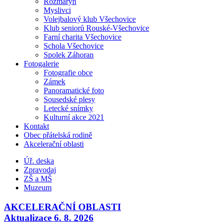
Rozmarýn
Myslivci
Volejbalový klub Všechovice
Klub seniorů Rouské-Všechovice
Farní charita Všechovice
Schola Všechovice
Spolek Záhoran
Fotogalerie
Fotografie obce
Zámek
Panoramatické foto
Sousedské plesy
Letecké snímky
Kulturní akce 2021
Kontakt
Obec přátelská rodině
Akcelerační oblasti
Úř. deska
Zpravodaj
ZŠ a MŠ
Muzeum
AKCELERAČNÍ OBLASTI
Aktualizace 6. 8. 2026