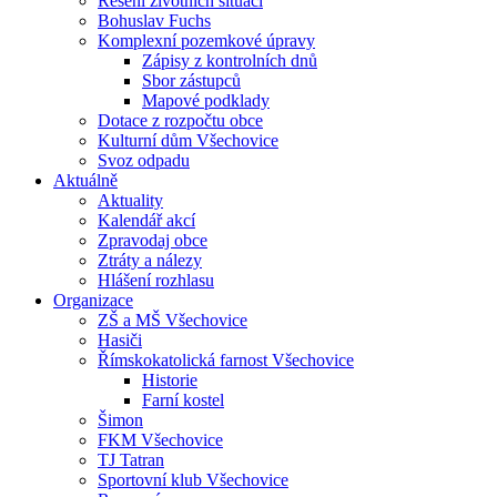
Řešení životních situací
Bohuslav Fuchs
Komplexní pozemkové úpravy
Zápisy z kontrolních dnů
Sbor zástupců
Mapové podklady
Dotace z rozpočtu obce
Kulturní dům Všechovice
Svoz odpadu
Aktuálně
Aktuality
Kalendář akcí
Zpravodaj obce
Ztráty a nálezy
Hlášení rozhlasu
Organizace
ZŠ a MŠ Všechovice
Hasiči
Římskokatolická farnost Všechovice
Historie
Farní kostel
Šimon
FKM Všechovice
TJ Tatran
Sportovní klub Všechovice