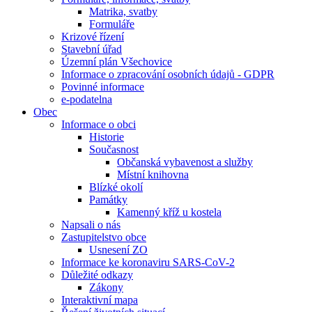
Matrika, svatby
Formuláře
Krizové řízení
Stavební úřad
Územní plán Všechovice
Informace o zpracování osobních údajů - GDPR
Povinné informace
e-podatelna
Obec
Informace o obci
Historie
Současnost
Občanská vybavenost a služby
Místní knihovna
Blízké okolí
Památky
Kamenný kříž u kostela
Napsali o nás
Zastupitelstvo obce
Usnesení ZO
Informace ke koronaviru SARS-CoV-2
Důležité odkazy
Zákony
Interaktivní mapa