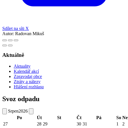
Sdílet na síti X
Autor:
Radovan Mikuš
Aktuálně
Aktuality
Kalendář akcí
Zpravodaj obce
Ztráty a nálezy
Hlášení rozhlasu
Svoz odpadu
Srpen
2026
Po
Út
St
Čt
Pá
So
Ne
27
28
29
30
31
1
2