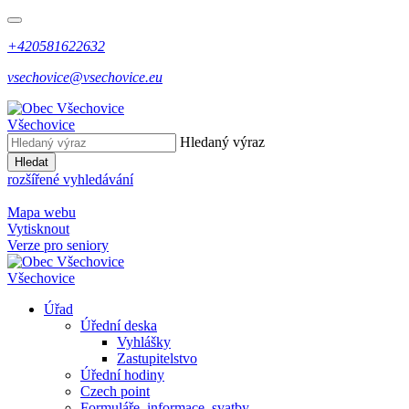
+420581622632
vsechovice@vsechovice.eu
Všechovice
Hledaný výraz
Hledat
rozšířené vyhledávání
Mapa webu
Vytisknout
Verze pro seniory
Všechovice
Úřad
Úřední deska
Vyhlášky
Zastupitelstvo
Úřední hodiny
Czech point
Formuláře, informace, svatby