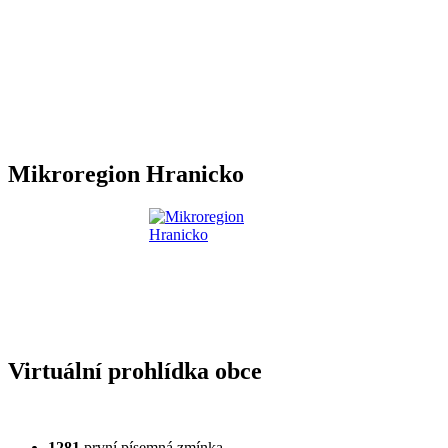
Mikroregion Hranicko
Virtuální prohlídka obce
1281
první písemná zmínka