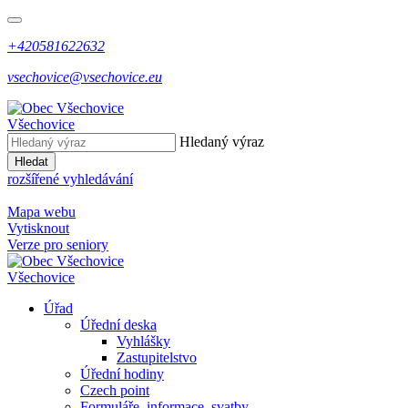
+420581622632
vsechovice@vsechovice.eu
Všechovice
Hledaný výraz
Hledat
rozšířené vyhledávání
Mapa webu
Vytisknout
Verze pro seniory
Všechovice
Úřad
Úřední deska
Vyhlášky
Zastupitelstvo
Úřední hodiny
Czech point
Formuláře, informace, svatby