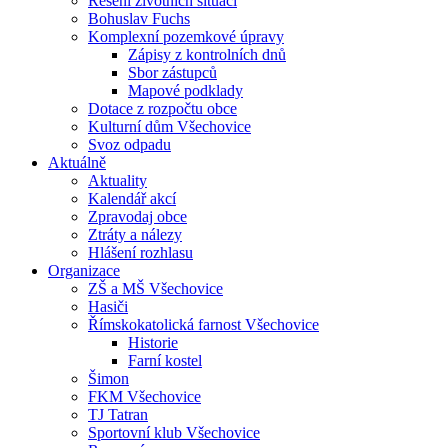
Řešení životních situací
Bohuslav Fuchs
Komplexní pozemkové úpravy
Zápisy z kontrolních dnů
Sbor zástupců
Mapové podklady
Dotace z rozpočtu obce
Kulturní dům Všechovice
Svoz odpadu
Aktuálně
Aktuality
Kalendář akcí
Zpravodaj obce
Ztráty a nálezy
Hlášení rozhlasu
Organizace
ZŠ a MŠ Všechovice
Hasiči
Římskokatolická farnost Všechovice
Historie
Farní kostel
Šimon
FKM Všechovice
TJ Tatran
Sportovní klub Všechovice