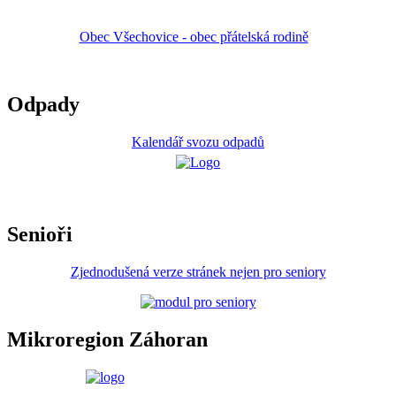
Obec Všechovice - obec přátelská rodině
Odpady
Kalendář svozu odpadů
Senioři
Zjednodušená verze stránek nejen pro seniory
Mikroregion Záhoran