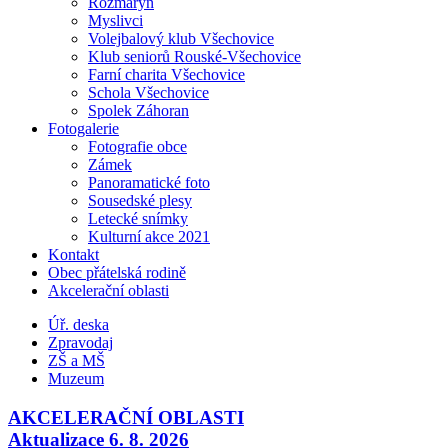
Rozmarýn
Myslivci
Volejbalový klub Všechovice
Klub seniorů Rouské-Všechovice
Farní charita Všechovice
Schola Všechovice
Spolek Záhoran
Fotogalerie
Fotografie obce
Zámek
Panoramatické foto
Sousedské plesy
Letecké snímky
Kulturní akce 2021
Kontakt
Obec přátelská rodině
Akcelerační oblasti
Úř. deska
Zpravodaj
ZŠ a MŠ
Muzeum
AKCELERAČNÍ OBLASTI
Aktualizace 6. 8. 2026