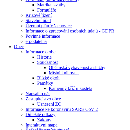
Matrika, svatby
Formuláře
Krizové řízení
Stavební úřad
Územní plán Všechovice
Informace o zpracování osobních údajů - GDPR
Povinné informace
e-podatelna
Obec
Informace o obci
Historie
Současnost
Občanská vybavenost a služby
Místní knihovna
Blízké okolí
Památky
Kamenný kříž u kostela
Napsali o nás
Zastupitelstvo obce
Usnesení ZO
Informace ke koronaviru SARS-CoV-2
Důležité odkazy
Zákony
Interaktivní mapa