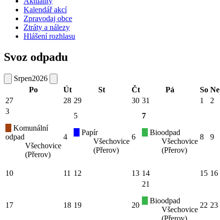
Aktuality
Kalendář akcí
Zpravodaj obce
Ztráty a nálezy
Hlášení rozhlasu
Svoz odpadu
Srpen
2026
Po
Út
St
Čt
Pá
So
Ne
27
28
29
30
31
1
2
3
5
7
Komunální
Papír
Bioodpad
odpad
4
6
8
9
Všechovice
Všechovice
Všechovice
(Přerov)
(Přerov)
(Přerov)
10
11
12
13
14
15
16
21
Bioodpad
17
18
19
20
22
23
Všechovice
(Přerov)