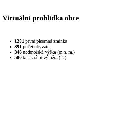
Virtuální prohlídka obce
1281
první písemná zmínka
891
počet obyvatel
346
nadmořská výška (m n. m.)
580
katastrální výměra (ha)