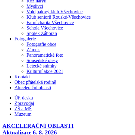
Rozmarýn
Myslivci
Volejbalový klub Všechovice
Klub seniorů Rouské-Všechovice
Farní charita Všechovice
Schola Všechovice
Spolek Záhoran
Fotogalerie
Fotografie obce
Zámek
Panoramatické foto
Sousedské plesy
Letecké snímky
Kulturní akce 2021
Kontakt
Obec přátelská rodině
Akcelerační oblasti
Úř. deska
Zpravodaj
ZŠ a MŠ
Muzeum
AKCELERAČNÍ OBLASTI
Aktualizace 6. 8. 2026