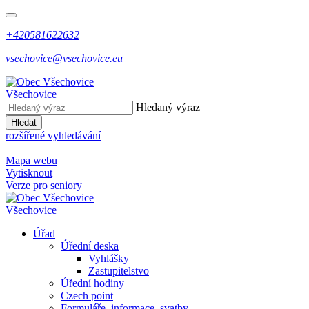
+420581622632
vsechovice@vsechovice.eu
Všechovice
Hledaný výraz
Hledat
rozšířené vyhledávání
Mapa webu
Vytisknout
Verze pro seniory
Všechovice
Úřad
Úřední deska
Vyhlášky
Zastupitelstvo
Úřední hodiny
Czech point
Formuláře, informace, svatby