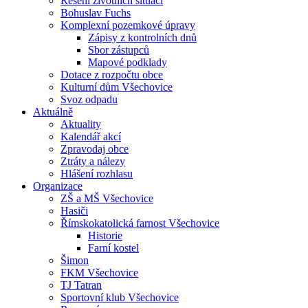
Řešení životních situací
Bohuslav Fuchs
Komplexní pozemkové úpravy
Zápisy z kontrolních dnů
Sbor zástupců
Mapové podklady
Dotace z rozpočtu obce
Kulturní dům Všechovice
Svoz odpadu
Aktuálně
Aktuality
Kalendář akcí
Zpravodaj obce
Ztráty a nálezy
Hlášení rozhlasu
Organizace
ZŠ a MŠ Všechovice
Hasiči
Římskokatolická farnost Všechovice
Historie
Farní kostel
Šimon
FKM Všechovice
TJ Tatran
Sportovní klub Všechovice