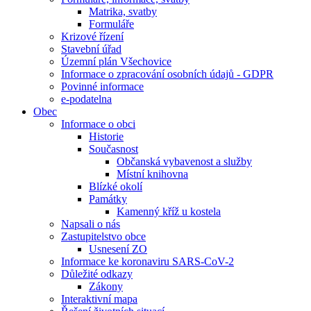
Matrika, svatby
Formuláře
Krizové řízení
Stavební úřad
Územní plán Všechovice
Informace o zpracování osobních údajů - GDPR
Povinné informace
e-podatelna
Obec
Informace o obci
Historie
Současnost
Občanská vybavenost a služby
Místní knihovna
Blízké okolí
Památky
Kamenný kříž u kostela
Napsali o nás
Zastupitelstvo obce
Usnesení ZO
Informace ke koronaviru SARS-CoV-2
Důležité odkazy
Zákony
Interaktivní mapa