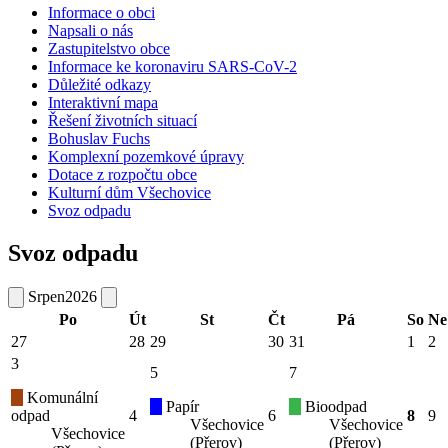
Informace o obci
Napsali o nás
Zastupitelstvo obce
Informace ke koronaviru SARS-CoV-2
Důležité odkazy
Interaktivní mapa
Řešení životních situací
Bohuslav Fuchs
Komplexní pozemkové úpravy
Dotace z rozpočtu obce
Kulturní dům Všechovice
Svoz odpadu
Svoz odpadu
Srpen
2026
Po
Út
St
Čt
Pá
So
Ne
27
28
29
30
31
1
2
3
5
7
Komunální
Papír
Bioodpad
odpad
4
6
8
9
Všechovice
Všechovice
Všechovice
(Přerov)
(Přerov)