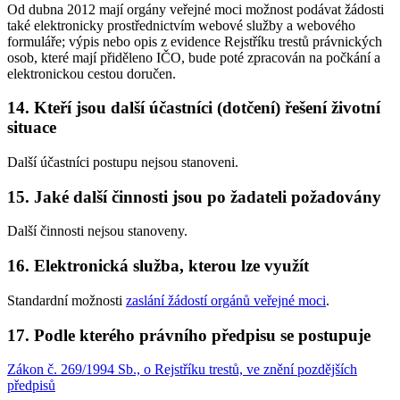
Od dubna 2012 mají orgány veřejné moci možnost podávat žádosti
také elektronicky prostřednictvím webové služby a webového
formuláře; výpis nebo opis z evidence Rejstříku trestů právnických
osob, které mají přiděleno IČO, bude poté zpracován na počkání a
elektronickou cestou doručen.
14. Kteří jsou další účastníci (dotčení) řešení životní
situace
Další účastníci postupu nejsou stanoveni.
15. Jaké další činnosti jsou po žadateli požadovány
Další činnosti nejsou stanoveny.
16. Elektronická služba, kterou lze využít
Standardní možnosti
zaslání žádostí orgánů veřejné moci
.
17. Podle kterého právního předpisu se postupuje
Zákon č. 269/1994 Sb., o Rejstříku trestů, ve znění pozdějších
předpisů