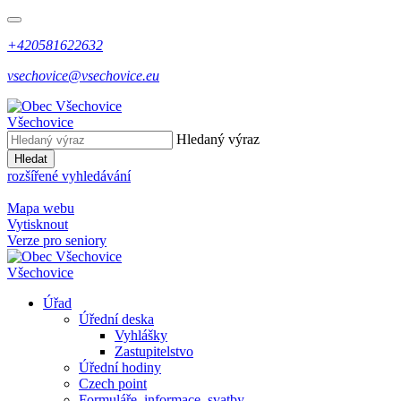
+420581622632
vsechovice@vsechovice.eu
Všechovice
Hledaný výraz
Hledat
rozšířené vyhledávání
Mapa webu
Vytisknout
Verze pro seniory
Všechovice
Úřad
Úřední deska
Vyhlášky
Zastupitelstvo
Úřední hodiny
Czech point
Formuláře, informace, svatby