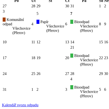
Po
Út
St
Čt
Pá
So
Ne
27
28
29
30
31
1
2
3
5
7
Komunální
Papír
Bioodpad
odpad
4
6
8
9
Všechovice
Všechovice
Všechovice
(Přerov)
(Přerov)
(Přerov)
10
11
12
13
14
15
16
21
Bioodpad
17
18
19
20
22
23
Všechovice
(Přerov)
24
25
26
27
28
29
30
4
Bioodpad
31
1
2
3
5
6
Všechovice
(Přerov)
Kalendář svozu odpadu