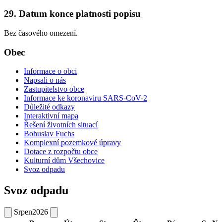
29. Datum konce platnosti popisu
Bez časového omezení.
Obec
Informace o obci
Napsali o nás
Zastupitelstvo obce
Informace ke koronaviru SARS-CoV-2
Důležité odkazy
Interaktivní mapa
Řešení životních situací
Bohuslav Fuchs
Komplexní pozemkové úpravy
Dotace z rozpočtu obce
Kulturní dům Všechovice
Svoz odpadu
Svoz odpadu
Srpen
2026