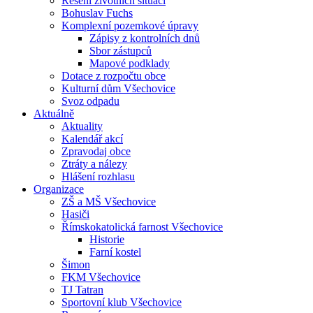
Řešení životních situací
Bohuslav Fuchs
Komplexní pozemkové úpravy
Zápisy z kontrolních dnů
Sbor zástupců
Mapové podklady
Dotace z rozpočtu obce
Kulturní dům Všechovice
Svoz odpadu
Aktuálně
Aktuality
Kalendář akcí
Zpravodaj obce
Ztráty a nálezy
Hlášení rozhlasu
Organizace
ZŠ a MŠ Všechovice
Hasiči
Římskokatolická farnost Všechovice
Historie
Farní kostel
Šimon
FKM Všechovice
TJ Tatran
Sportovní klub Všechovice