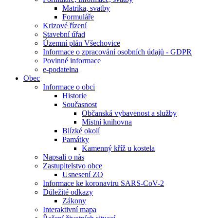
Matrika, svatby
Formuláře
Krizové řízení
Stavební úřad
Územní plán Všechovice
Informace o zpracování osobních údajů - GDPR
Povinné informace
e-podatelna
Obec
Informace o obci
Historie
Současnost
Občanská vybavenost a služby
Místní knihovna
Blízké okolí
Památky
Kamenný kříž u kostela
Napsali o nás
Zastupitelstvo obce
Usnesení ZO
Informace ke koronaviru SARS-CoV-2
Důležité odkazy
Zákony
Interaktivní mapa