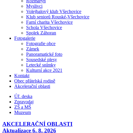
Rozmarýn
Myslivci
Volejbalový klub Všechovice
Klub seniorů Rouské-Všechovice
Farní charita Všechovice
Schola Všechovice
Spolek Záhoran
Fotogalerie
Fotografie obce
Zámek
Panoramatické foto
Sousedské plesy
Letecké snímky
Kulturní akce 2021
Kontakt
Obec přátelská rodině
Akcelerační oblasti
Úř. deska
Zpravodaj
ZŠ a MŠ
Muzeum
AKCELERAČNÍ OBLASTI
Aktualizace 6. 8. 2026