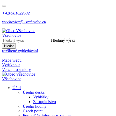
+420581622632
vsechovice@vsechovice.eu
Všechovice
Hledaný výraz
Hledat
rozšířené vyhledávání
Mapa webu
Vytisknout
Verze pro seniory
Všechovice
Úřad
Úřední deska
Vyhlášky
Zastupitelstvo
Úřední hodiny
Czech point
Formuláře, informace, svatby