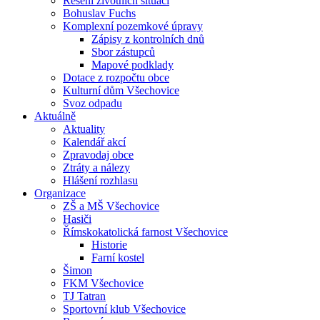
Řešení životních situací
Bohuslav Fuchs
Komplexní pozemkové úpravy
Zápisy z kontrolních dnů
Sbor zástupců
Mapové podklady
Dotace z rozpočtu obce
Kulturní dům Všechovice
Svoz odpadu
Aktuálně
Aktuality
Kalendář akcí
Zpravodaj obce
Ztráty a nálezy
Hlášení rozhlasu
Organizace
ZŠ a MŠ Všechovice
Hasiči
Římskokatolická farnost Všechovice
Historie
Farní kostel
Šimon
FKM Všechovice
TJ Tatran
Sportovní klub Všechovice