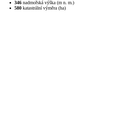
346
nadmořská výška (m n. m.)
580
katastrální výměra (ha)