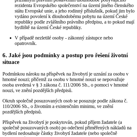
rezidenta Evropského společenství na území jiného členského
státu Evropské unie, a jeho rodinný příslušník, pokud jim bylo
vydáno povolení k dlouhodobému pobytu na území České
republiky podle zvláštního právního předpisu, a to pokud mají
bydliště na území České republiky.
V případě nezletilé osoby - zákonný zástupce nebo
opatrovník.
6. Jaké jsou podmínky a postup pro řešení životní
situace
Podmínkou nároku na příspěvek na živobytí je uznání za osobu v
hmotné nouzi; přičemž za osobu v hmotné nouzi se nepovažuje
osoba uvedená v § 3 zákona č. 111/2006 Sb., o pomoci v hmotné
nouzi, ve znění pozdějších předpisů.
Okruh společně posuzovaných osob se posuzuje podle zákona č.
110/2006 Sb., o životním a existenčním minimu, ve znění
pozdějších předpisů.
Příspěvek na živobytí je poskytován, pokud příjem žadatele (a
společně posuzovaných osob) po odečtení přiměřených nákladů na
bydlení nedosahuje částky živobytí žadatele (nebo společně