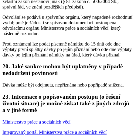
zvláštní zákon nestanoví jinak (§ 81 zákona č. 500/2004 Sb.,
správní řád, ve znění pozdějších předpisů).
Odvolání se podává u správního orgánu, který napadené rozhodnutí
vydal; poté je žádost i se spisovou dokumentací postoupena
odvolacímu orgánu Ministerstva práce a sociálních věcí, který
následně rozhodne.
Proti oznámení lze podat písemně námitku do 15 dnů ode dne
výplaty první splátky dávky po jejím přiznání nebo ode dne výplaty
dávky po jejím přiznání námitky na úřad, který dávku přiznal.
20. Jaké sankce mohou být uplatněny v případě
nedodržení povinností
Dávka může být odejmuta, nepřiznána nebo popřípadě snížena.
23. Informace o popisovaném postupu (o řešení
životní situace) je možné získat také z jiných zdrojů
a v jiné formě
Ministerstvo práce a sociálních věcí
Integrovaný portál Ministerstva práce a sociálních věcí