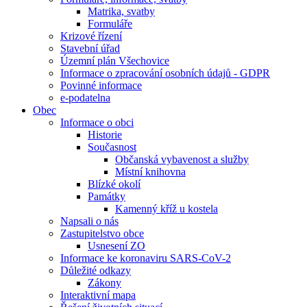
Matrika, svatby
Formuláře
Krizové řízení
Stavební úřad
Územní plán Všechovice
Informace o zpracování osobních údajů - GDPR
Povinné informace
e-podatelna
Obec
Informace o obci
Historie
Současnost
Občanská vybavenost a služby
Místní knihovna
Blízké okolí
Památky
Kamenný kříž u kostela
Napsali o nás
Zastupitelstvo obce
Usnesení ZO
Informace ke koronaviru SARS-CoV-2
Důležité odkazy
Zákony
Interaktivní mapa