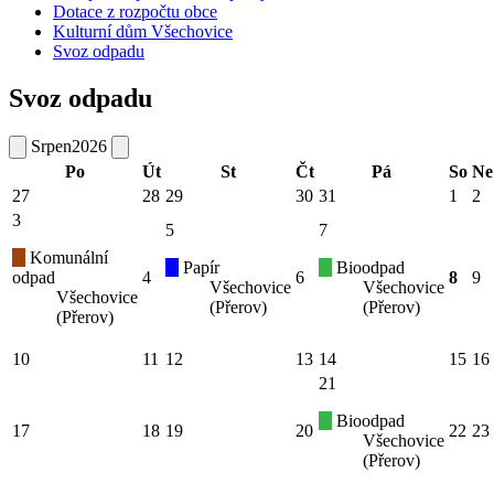
Dotace z rozpočtu obce
Kulturní dům Všechovice
Svoz odpadu
Svoz odpadu
Srpen
2026
Po
Út
St
Čt
Pá
So
Ne
27
28
29
30
31
1
2
3
5
7
Komunální
Papír
Bioodpad
odpad
4
6
8
9
Všechovice
Všechovice
Všechovice
(Přerov)
(Přerov)
(Přerov)
10
11
12
13
14
15
16
21
Bioodpad
17
18
19
20
22
23
Všechovice
(Přerov)