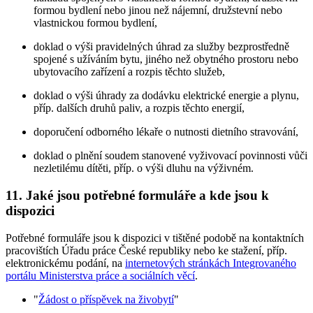
formou bydlení nebo jinou než nájemní, družstevní nebo
vlastnickou formou bydlení,
doklad o výši pravidelných úhrad za služby bezprostředně
spojené s užíváním bytu, jiného než obytného prostoru nebo
ubytovacího zařízení a rozpis těchto služeb,
doklad o výši úhrady za dodávku elektrické energie a plynu,
příp. dalších druhů paliv, a rozpis těchto energií,
doporučení odborného lékaře o nutnosti dietního stravování,
doklad o plnění soudem stanovené vyživovací povinnosti vůči
nezletilému dítěti, příp. o výši dluhu na výživném.
11. Jaké jsou potřebné formuláře a kde jsou k
dispozici
Potřebné formuláře jsou k dispozici v tištěné podobě na kontaktních
pracovištích Úřadu práce České republiky nebo ke stažení, příp.
elektronickému podání, na
internetových stránkách Integrovaného
portálu Ministerstva práce a sociálních věcí
.
"
Žádost o příspěvek na živobytí
"