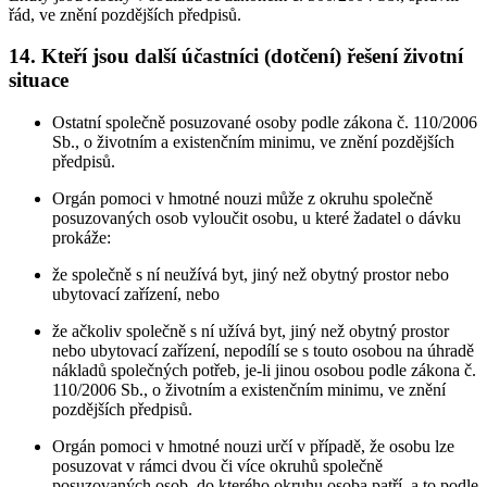
řád, ve znění pozdějších předpisů.
14. Kteří jsou další účastníci (dotčení) řešení životní
situace
Ostatní společně posuzované osoby podle zákona č. 110/2006
Sb., o životním a existenčním minimu, ve znění pozdějších
předpisů.
Orgán pomoci v hmotné nouzi může z okruhu společně
posuzovaných osob vyloučit osobu, u které žadatel o dávku
prokáže:
že společně s ní neužívá byt, jiný než obytný prostor nebo
ubytovací zařízení, nebo
že ačkoliv společně s ní užívá byt, jiný než obytný prostor
nebo ubytovací zařízení, nepodílí se s touto osobou na úhradě
nákladů společných potřeb, je-li jinou osobou podle zákona č.
110/2006 Sb., o životním a existenčním minimu, ve znění
pozdějších předpisů.
Orgán pomoci v hmotné nouzi určí v případě, že osobu lze
posuzovat v rámci dvou či více okruhů společně
posuzovaných osob, do kterého okruhu osoba patří, a to podle