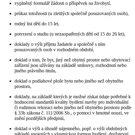
vyplněný formulář žádosti o příspěvek na živobytí,
průkaz totožnosti (u zletilých společně posuzovaných osob),
rodný list dětí do 15 let,
potvrzení o studiu (u nezaopatřených dětí od 15 do 26 let),
doklady o výši příjmu žadatele a společně s ním
posuzovaných osob v rozhodném období,
doklad o tom, že byt, jiný než obytný prostor nebo ubytovací
zařízení jsou užívány na základě smlouvy, rozhodnutí nebo
jiného právního titulu,
doklad o podlahové ploše bytu nebo jiného než obytného
prostoru,
doklady, na základě kterých je možné získat údaje potřebné k
hodnocení standardů kvality bydlení stavby pro individuální
či rodinnou rekreaci nebo jiného než obytného prostoru podle
§ 33b zákona č. 111/2006 Sb., o pomoci v hmotné nouzi, ve
znění pozdějších předpisů,
doklad o výši a úhradě nájemného, popř. o výši obdobných
nákladů spojených s vlastnickou formou bydlení, družstevní