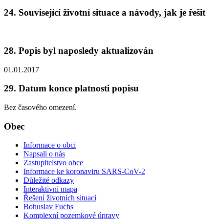
24. Související životní situace a návody, jak je řešit
28. Popis byl naposledy aktualizován
01.01.2017
29. Datum konce platnosti popisu
Bez časového omezení.
Obec
Informace o obci
Napsali o nás
Zastupitelstvo obce
Informace ke koronaviru SARS-CoV-2
Důležité odkazy
Interaktivní mapa
Řešení životních situací
Bohuslav Fuchs
Komplexní pozemkové úpravy