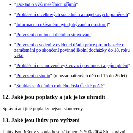
"
Doklad o výši měsíčních příjmů
"
"
Prohlášení o celkových sociálních a majetkových poměrech
"
"
Informace o užívaném bytu (obývaném prostoru)
"
"
Potvrzení o nutnosti dietního stravování
"
"
Potvrzení o vedení v evidenci úřadu práce pro uchazeče o
zaměstnání po skončení povinné školní docházky do 18. roku
věku
"
"
Prohlášení o stanovené vyživovací povinnosti a jejím plnění
"
"
Potvrzení o studiu
" (u nezaopatřených dětí od 15 do 26 let)
"
Souhlas s předáním rodného čísla České poště
"
12. Jaké jsou poplatky a jak je lze uhradit
Správní ani jiné poplatky nejsou stanoveny.
13. Jaké jsou lhůty pro vyřízení
Lhůty jsou řešeny v souladu se zákonem č. 500/2004 Sb., správní