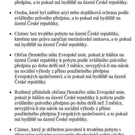
předpisu, a to pokud má bydliště na území České republiky.
Osoba, které byl udělen azyl nebo doplňková ochrana podle
zvláštního právního předpisu, a to pokud má bydliště na
území České republiky.
Cizinec bez trvalého pobytu na území České republiky,
kterému tato práva zaručuje mezinárodní smlouva, a to pokud
má bydliště na území České republiky.
Občan členského státu Evropské unie, pokud je hlášen na
území České republiky k pobytu podle zvláštního právního
předpisu po dobu delší než 3 měsíce, nevyplývá-li mu nárok
na sociální výhody z přímo použitelného předpisu
Evropských společenství, a to pokud má bydliště na území
České republiky.
Rodinný příslušník občana členského státu Evropské unie,
pokud je hlášen na území České republiky k pobytu podle
zvláštního právního předpisu po dobu delší než 3 měsíce,
nevyplývá-li mu nárok na sociální výhody z přímo
použitelného předpisu Evropských společenství, a to pokud
má bydliště na území České republiky.
Cizinec, který je držitelem povolení k trvalému pobytu s
přiznaným právním postavením dlouhodobě pobývajícího