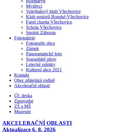
Rozmarýn
Myslivci
Volejbalový klub Všechovice
Klub seniorů Rouské-Všechovice
Farní charita Všechovice
Schola Všechovice
Spolek Záhoran
Fotogalerie
Fotografie obce
Zámek
Panoramatické foto
Sousedské plesy
Letecké snímky
Kulturní akce 2021
Kontakt
Obec přátelská rodině
Akcelerační oblasti
Úř. deska
Zpravodaj
ZŠ a MŠ
Muzeum
AKCELERAČNÍ OBLASTI
Aktualizace 6. 8. 2026