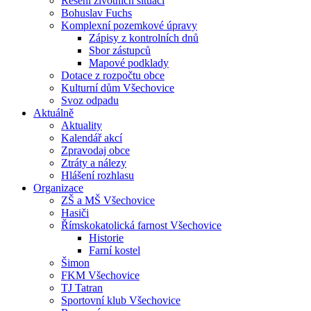
Řešení životních situací
Bohuslav Fuchs
Komplexní pozemkové úpravy
Zápisy z kontrolních dnů
Sbor zástupců
Mapové podklady
Dotace z rozpočtu obce
Kulturní dům Všechovice
Svoz odpadu
Aktuálně
Aktuality
Kalendář akcí
Zpravodaj obce
Ztráty a nálezy
Hlášení rozhlasu
Organizace
ZŠ a MŠ Všechovice
Hasiči
Římskokatolická farnost Všechovice
Historie
Farní kostel
Šimon
FKM Všechovice
TJ Tatran
Sportovní klub Všechovice