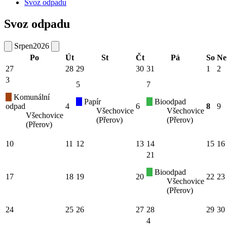
Svoz odpadu
Svoz odpadu
Srpen
2026
Po
Út
St
Čt
Pá
So
Ne
27
28
29
30
31
1
2
3
5
7
Komunální
Papír
Bioodpad
odpad
4
6
8
9
Všechovice
Všechovice
Všechovice
(Přerov)
(Přerov)
(Přerov)
10
11
12
13
14
15
16
21
Bioodpad
17
18
19
20
22
23
Všechovice
(Přerov)
24
25
26
27
28
29
30
4