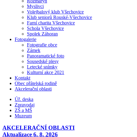
Rozmarýn
Myslivci
Volejbalový klub Všechovice
Klub seniorů Rouské-Všechovice
Farní charita Všechovice
Schola Všechovice
Spolek Záhoran
Fotogalerie
Fotografie obce
Zámek
Panoramatické foto
Sousedské plesy
Letecké snímky
Kulturní akce 2021
Kontakt
Obec přátelská rodině
Akcelerační oblasti
Úř. deska
Zpravodaj
ZŠ a MŠ
Muzeum
AKCELERAČNÍ OBLASTI
Aktualizace 6. 8. 2026