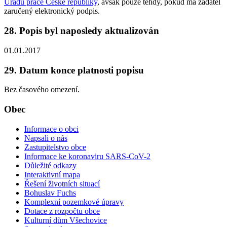
Úřadu práce České republiky
, avšak pouze tehdy, pokud má žadatel
zaručený elektronický podpis.
28. Popis byl naposledy aktualizován
01.01.2017
29. Datum konce platnosti popisu
Bez časového omezení.
Obec
Informace o obci
Napsali o nás
Zastupitelstvo obce
Informace ke koronaviru SARS-CoV-2
Důležité odkazy
Interaktivní mapa
Řešení životních situací
Bohuslav Fuchs
Komplexní pozemkové úpravy
Dotace z rozpočtu obce
Kulturní dům Všechovice