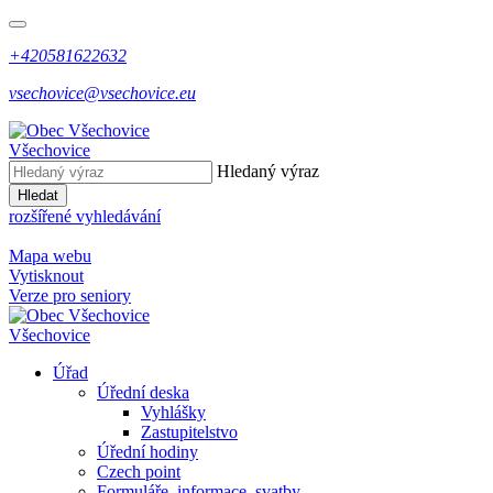
+420581622632
vsechovice@vsechovice.eu
Všechovice
Hledaný výraz
Hledat
rozšířené vyhledávání
Mapa webu
Vytisknout
Verze pro seniory
Všechovice
Úřad
Úřední deska
Vyhlášky
Zastupitelstvo
Úřední hodiny
Czech point
Formuláře, informace, svatby