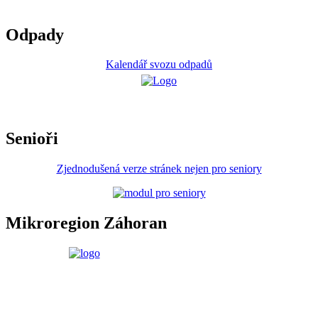
Odpady
Kalendář svozu odpadů
Senioři
Zjednodušená verze stránek nejen pro seniory
Mikroregion Záhoran