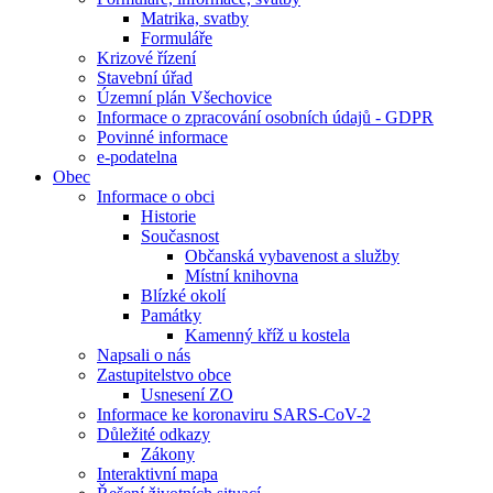
Matrika, svatby
Formuláře
Krizové řízení
Stavební úřad
Územní plán Všechovice
Informace o zpracování osobních údajů - GDPR
Povinné informace
e-podatelna
Obec
Informace o obci
Historie
Současnost
Občanská vybavenost a služby
Místní knihovna
Blízké okolí
Památky
Kamenný kříž u kostela
Napsali o nás
Zastupitelstvo obce
Usnesení ZO
Informace ke koronaviru SARS-CoV-2
Důležité odkazy
Zákony
Interaktivní mapa