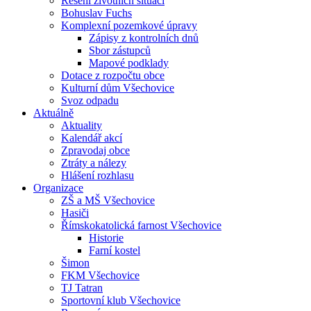
Řešení životních situací
Bohuslav Fuchs
Komplexní pozemkové úpravy
Zápisy z kontrolních dnů
Sbor zástupců
Mapové podklady
Dotace z rozpočtu obce
Kulturní dům Všechovice
Svoz odpadu
Aktuálně
Aktuality
Kalendář akcí
Zpravodaj obce
Ztráty a nálezy
Hlášení rozhlasu
Organizace
ZŠ a MŠ Všechovice
Hasiči
Římskokatolická farnost Všechovice
Historie
Farní kostel
Šimon
FKM Všechovice
TJ Tatran
Sportovní klub Všechovice