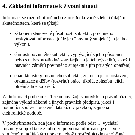
4. Základní informace k životní situaci
Informací se rozumí přímé nebo zprostředkované sdělení údajů o
skutečnostech, které se týkají:
zákonem stanovené působnosti subjektu, povinného
poskytovat informace (dále jen "povinný subjekt"), a jejího
výkonu,
činnosti povinného subjektu, vyplývající z jeho působnosti
nebo s ní bezprostředně související, a jejích výsledků, jakož i
hlavních záměrů povinného subjektu a jím přijatých opatření,
charakteristiky povinného subjektu, zejména jeho postavení,
organizace a dělby (rozvrhu) práce, úkolů, způsobu jejich
plnění a hospodaření.
Za informaci podle odst. 1 se nepovažují stanoviska a právní názory,
zejména výklad zákonů a jiných právních předpisů, jakož i
hodnotící zprávy a ucelené databáze v jakékoli, zejména
elektronické podobě.
V pochybnostech, zda jde o informaci podle odst. 1, vychází
povinný subjekt také z toho, že právo na informace je ústavně
zaručeným, politickým právem, jehož prostřednictvím se občané