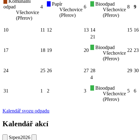
Komunální
Papír
Bioodpad
odpad
4
6
8
9
Všechovice
Všechovice
Všechovice
(Přerov)
(Přerov)
(Přerov)
10
11
12
13
14
15
16
21
Bioodpad
17
18
19
20
22
23
Všechovice
(Přerov)
24
25
26
27
28
29
30
4
Bioodpad
31
1
2
3
5
6
Všechovice
(Přerov)
Kalendář svozu odpadu
Kalendář akcí
Srpen
2026