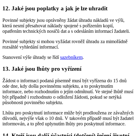
12. Jaké jsou poplatky a jak je lze uhradit
Povinné subjekty jsou oprávněny žádat úhradu nákladů ve výši,
která nesmí přesahovat náklady spojené s pořízením kopií,
opatřením technických nosičů dat a s odesláním informací žadateli.
Povinné subjekty si mohou vyžádat rovněž úhradu za mimořádně
rozsáhlé vyhledání informací.
Stanovení výše úhrady se řídí
sazebníkem
.
13. Jaké jsou lhůty pro vyřízení
Žádost o informaci podaná písemně musí být vyřízena do 15 dnů
ode dne, kdy došla povinnému subjektu, a to poskytnutím
informace, nebo rozhodnutím o jejím odmítnutí. Ve stejné lhůtě musí
být případně i rozhodnuto o odložení žádosti, pokud se netýká
působnosti povinného subjektu.
Lhůta pro poskytnutí informace může být prodloužena ze závažných
důvodů, nejvýše však o 10 dnů. V takovém případě musí být žadatel
informován, a to před uplynutím lhůty pro poskytnutí informace.
14. Kteří jsou další účastníci (dotčení) řešení životní