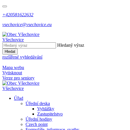
+420581622632
vsechovice@vsechovice.eu
Všechovice
Hledaný výraz
Hledat
rozšířené vyhledávání
Mapa webu
Vytisknout
Verze pro seniory
Všechovice
Úřad
Úřední deska
Vyhlášky
Zastupitelstvo
Úřední hodiny
Czech point
Formuláře, informace, svatby