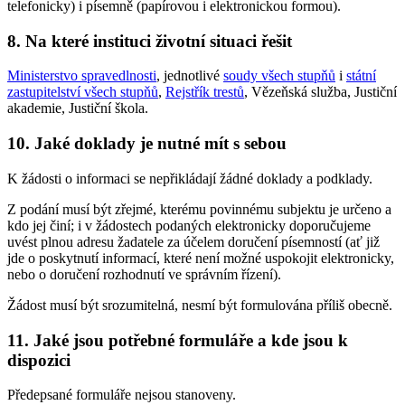
telefonicky) i písemně (papírovou i elektronickou formou).
8. Na které instituci životní situaci řešit
Ministerstvo spravedlnosti
, jednotlivé
soudy všech stupňů
i
státní
zastupitelství všech stupňů
,
Rejstřík trestů
, Vězeňská služba, Justiční
akademie, Justiční škola.
10. Jaké doklady je nutné mít s sebou
K žádosti o informaci se nepřikládají žádné doklady a podklady.
Z podání musí být zřejmé, kterému povinnému subjektu je určeno a
kdo jej činí; i v žádostech podaných elektronicky doporučujeme
uvést plnou adresu žadatele za účelem doručení písemností (ať již
jde o poskytnutí informací, které není možné uspokojit elektronicky,
nebo o doručení rozhodnutí ve správním řízení).
Žádost musí být srozumitelná, nesmí být formulována příliš obecně.
11. Jaké jsou potřebné formuláře a kde jsou k
dispozici
Předepsané formuláře nejsou stanoveny.