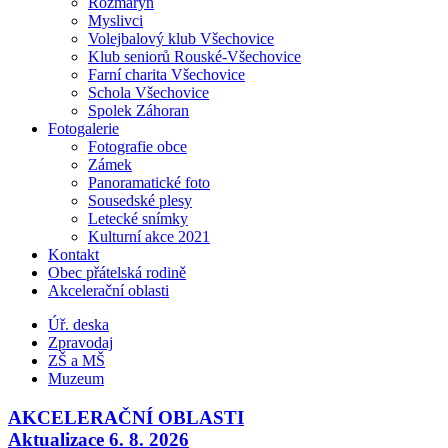
Rozmarýn
Myslivci
Volejbalový klub Všechovice
Klub seniorů Rouské-Všechovice
Farní charita Všechovice
Schola Všechovice
Spolek Záhoran
Fotogalerie
Fotografie obce
Zámek
Panoramatické foto
Sousedské plesy
Letecké snímky
Kulturní akce 2021
Kontakt
Obec přátelská rodině
Akcelerační oblasti
Úř. deska
Zpravodaj
ZŠ a MŠ
Muzeum
AKCELERAČNÍ OBLASTI
Aktualizace 6. 8. 2026