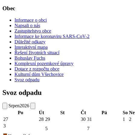
Obec
Informace o obci
Napsali o nás
Zastupitelstvo obce
Informace ke koronaviru SARS-CoV-2
Důležité odkazy
Interaktivní mapa
Řešení životních situací
Bohuslav Fuchs
Komplexní pozemkové úpravy
Dotace z rozpočtu obce
Kulturní dům Všechovice
Svoz odpadu
Svoz odpadu
Srpen
2026
Po
Út
St
Čt
Pá
So
Ne
27
28
29
30
31
1
2
3
5
7