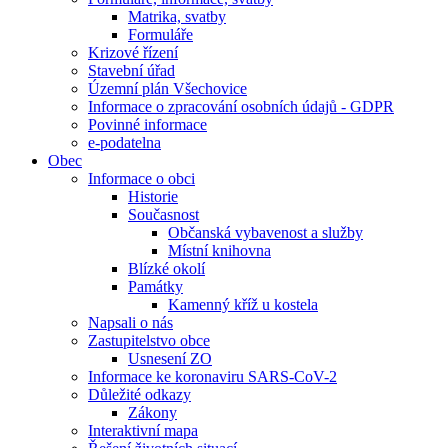
Matrika, svatby
Formuláře
Krizové řízení
Stavební úřad
Územní plán Všechovice
Informace o zpracování osobních údajů - GDPR
Povinné informace
e-podatelna
Obec
Informace o obci
Historie
Současnost
Občanská vybavenost a služby
Místní knihovna
Blízké okolí
Památky
Kamenný kříž u kostela
Napsali o nás
Zastupitelstvo obce
Usnesení ZO
Informace ke koronaviru SARS-CoV-2
Důležité odkazy
Zákony
Interaktivní mapa