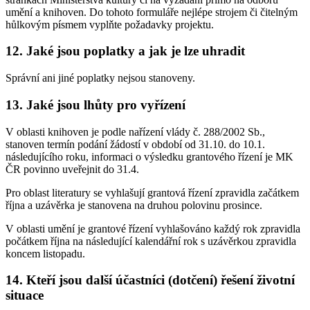
umění a knihoven. Do tohoto formuláře nejlépe strojem či čitelným
hůlkovým písmem vyplňte požadavky projektu.
12. Jaké jsou poplatky a jak je lze uhradit
Správní ani jiné poplatky nejsou stanoveny.
13. Jaké jsou lhůty pro vyřízení
V oblasti knihoven je podle nařízení vlády č. 288/2002 Sb.,
stanoven termín podání žádostí v období od 31.10. do 10.1.
následujícího roku, informaci o výsledku grantového řízení je MK
ČR povinno uveřejnit do 31.4.
Pro oblast literatury se vyhlašují grantová řízení zpravidla začátkem
října a uzávěrka je stanovena na druhou polovinu prosince.
V oblasti umění je grantové řízení vyhlašováno každý rok zpravidla
počátkem října na následující kalendářní rok s uzávěrkou zpravidla
koncem listopadu.
14. Kteří jsou další účastníci (dotčení) řešení životní
situace