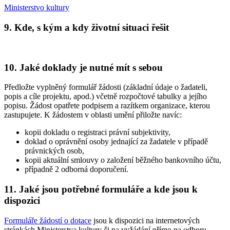
Ministerstvo kultury
9. Kde, s kým a kdy životní situaci řešit
10. Jaké doklady je nutné mít s sebou
Předložte vyplněný formulář žádosti (základní údaje o žadateli,
popis a cíle projektu, apod.) včetně rozpočtové tabulky a jejího
popisu. Žádost opatřete podpisem a razítkem organizace, kterou
zastupujete. K žádostem v oblasti umění přiložte navíc:
kopii dokladu o registraci právní subjektivity,
doklad o oprávnění osoby jednající za žadatele v případě
právnických osob,
kopii aktuální smlouvy o založení běžného bankovního účtu,
případně 2 odborná doporučení.
11. Jaké jsou potřebné formuláře a kde jsou k
dispozici
Formuláře žádostí o dotace
jsou k dispozici na internetových
stránkách Ministerstva kultury či na vyžádání přímo na odboru