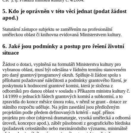
5. Kdo je oprávněn v této věci jednat (podat žádost
apod.)
Statutární zástupce subjektu se zaměřením na profesionální
uměleckou oblast či knihovna evidovaná Ministerstvem kultury.
6. Jaké jsou podmínky a postup pro řešení životní
situace
Žádost o dotaci, vyplněná na formuláři Ministerstva kultury pro
vybranou oblast, musí být odeslána v řádném termínu stanoveném
pro daný grantový/programový okruh. Splňuje-li žádost spolu s
přílohami požadované náležitosti a podmínky grantového řízení, je
poskytnuta k hodnocení grantové komisi, která je složena z
odborníků pro danou oblast v souladu s Příkazem ministra kultury č.
14/1999 o jednacích řádech grantových komisí a subkomisí, a to
zpravidla do konce měsíce února roku, v němž se grant - dotace ze
státního rozpočtu uděluje. Na jejím zasedání jsou předloženým
projektům podle předem definovaných kritérií - např. přínos
projektu pro obor (objevná dramaturgie, vysoká umělecká a odborná
úroveň, koncepce apod.), záběr působnosti z geografického hlediska
(požadavek celostátního nebo mezinárodního významu, minimálně