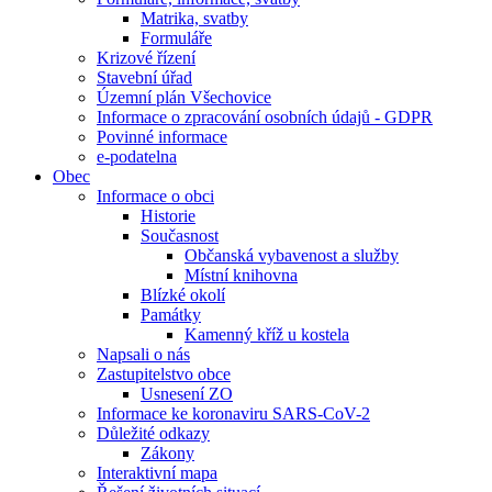
Matrika, svatby
Formuláře
Krizové řízení
Stavební úřad
Územní plán Všechovice
Informace o zpracování osobních údajů - GDPR
Povinné informace
e-podatelna
Obec
Informace o obci
Historie
Současnost
Občanská vybavenost a služby
Místní knihovna
Blízké okolí
Památky
Kamenný kříž u kostela
Napsali o nás
Zastupitelstvo obce
Usnesení ZO
Informace ke koronaviru SARS-CoV-2
Důležité odkazy
Zákony
Interaktivní mapa