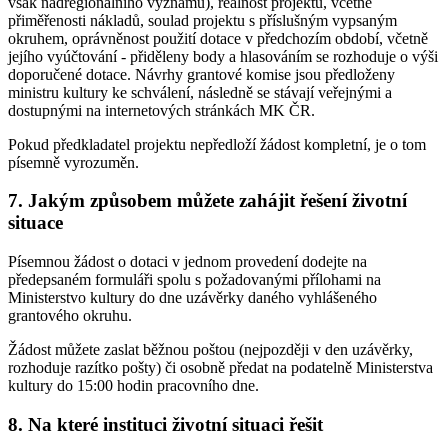
však nadregionálního významu), reálnost projektu, včetně
přiměřenosti nákladů, soulad projektu s příslušným vypsaným
okruhem, oprávněnost použití dotace v předchozím období, včetně
jejího vyúčtování - přiděleny body a hlasováním se rozhoduje o výši
doporučené dotace. Návrhy grantové komise jsou předloženy
ministru kultury ke schválení, následně se stávají veřejnými a
dostupnými na internetových stránkách MK ČR.
Pokud předkladatel projektu nepředloží žádost kompletní, je o tom
písemně vyrozuměn.
7. Jakým způsobem můžete zahájit řešení životní
situace
Písemnou žádost o dotaci v jednom provedení dodejte na
předepsaném formuláři spolu s požadovanými přílohami na
Ministerstvo kultury do dne uzávěrky daného vyhlášeného
grantového okruhu.
Žádost můžete zaslat běžnou poštou (nejpozději v den uzávěrky,
rozhoduje razítko pošty) či osobně předat na podatelně Ministerstva
kultury do 15:00 hodin pracovního dne.
8. Na které instituci životní situaci řešit