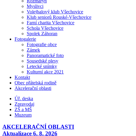
Rozmarýn
Myslivci
Volejbalový klub Všechovice
Klub seniorů Rouské-Všechovice
Farní charita Všechovice
Schola Všechovice
Spolek Záhoran
Fotogalerie
Fotografie obce
Zámek
Panoramatické foto
Sousedské plesy
Letecké snímky
Kulturní akce 2021
Kontakt
Obec přátelská rodině
Akcelerační oblasti
Úř. deska
Zpravodaj
ZŠ a MŠ
Muzeum
AKCELERAČNÍ OBLASTI
Aktualizace 6. 8. 2026