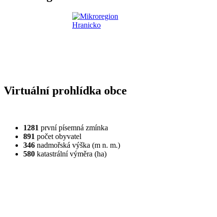
Virtuální prohlídka obce
1281
první písemná zmínka
891
počet obyvatel
346
nadmořská výška (m n. m.)
580
katastrální výměra (ha)