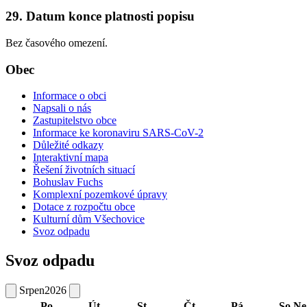
29. Datum konce platnosti popisu
Bez časového omezení.
Obec
Informace o obci
Napsali o nás
Zastupitelstvo obce
Informace ke koronaviru SARS-CoV-2
Důležité odkazy
Interaktivní mapa
Řešení životních situací
Bohuslav Fuchs
Komplexní pozemkové úpravy
Dotace z rozpočtu obce
Kulturní dům Všechovice
Svoz odpadu
Svoz odpadu
Srpen
2026
Po
Út
St
Čt
Pá
So
Ne