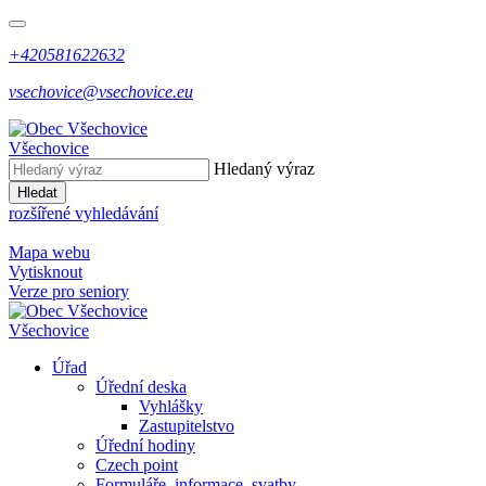
+420581622632
vsechovice@vsechovice.eu
Všechovice
Hledaný výraz
Hledat
rozšířené vyhledávání
Mapa webu
Vytisknout
Verze pro seniory
Všechovice
Úřad
Úřední deska
Vyhlášky
Zastupitelstvo
Úřední hodiny
Czech point
Formuláře, informace, svatby