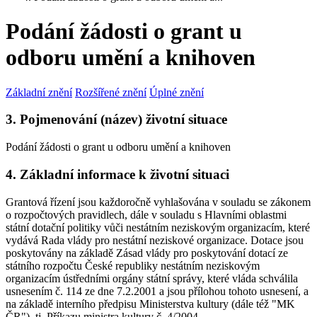
Podání žádosti o grant u
odboru umění a knihoven
Základní znění
Rozšířené znění
Úplné znění
3. Pojmenování (název) životní situace
Podání žádosti o grant u odboru umění a knihoven
4. Základní informace k životní situaci
Grantová řízení jsou každoročně vyhlašována v souladu se zákonem
o rozpočtových pravidlech, dále v souladu s Hlavními oblastmi
státní dotační politiky vůči nestátním neziskovým organizacím, které
vydává Rada vlády pro nestátní neziskové organizace. Dotace jsou
poskytovány na základě Zásad vlády pro poskytování dotací ze
státního rozpočtu České republiky nestátním neziskovým
organizacím ústředními orgány státní správy, které vláda schválila
usnesením č. 114 ze dne 7.2.2001 a jsou přílohou tohoto usnesení, a
na základě interního předpisu Ministerstva kultury (dále též "MK
ČR"), tj. Příkazu ministra kultury č. 4/2004.