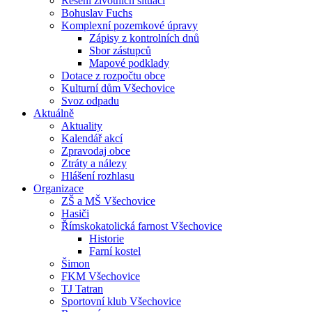
Řešení životních situací
Bohuslav Fuchs
Komplexní pozemkové úpravy
Zápisy z kontrolních dnů
Sbor zástupců
Mapové podklady
Dotace z rozpočtu obce
Kulturní dům Všechovice
Svoz odpadu
Aktuálně
Aktuality
Kalendář akcí
Zpravodaj obce
Ztráty a nálezy
Hlášení rozhlasu
Organizace
ZŠ a MŠ Všechovice
Hasiči
Římskokatolická farnost Všechovice
Historie
Farní kostel
Šimon
FKM Všechovice
TJ Tatran
Sportovní klub Všechovice