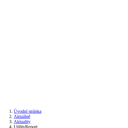
Úvodní stránka
Aktuálně
Aktuality
UtilityReport