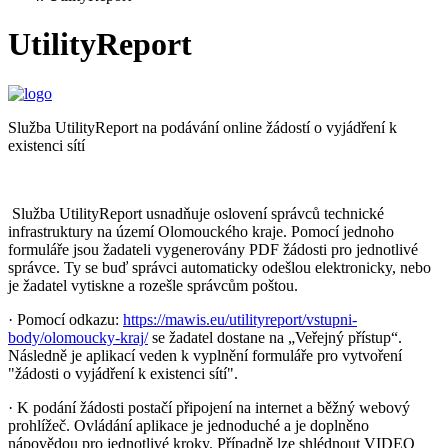
UtilityReport
Služba UtilityReport na podávání online žádostí o vyjádření k
existenci sítí
Služba UtilityReport usnadňuje oslovení správců technické
infrastruktury na území Olomouckého kraje. Pomocí jednoho
formuláře jsou žadateli vygenerovány PDF žádosti pro jednotlivé
správce. Ty se buď správci automaticky odešlou elektronicky, nebo
je žadatel vytiskne a rozešle správcům poštou.
· Pomocí odkazu:
https://mawis.eu/utilityreport/vstupni-
body/olomoucky-kraj/
se žadatel dostane na „Veřejný přístup“.
Následně je aplikací veden k vyplnění formuláře pro vytvoření
"žádosti o vyjádření k existenci sítí".
· K podání žádosti postačí připojení na internet a běžný webový
prohlížeč. Ovládání aplikace je jednoduché a je doplněno
nápovědou pro jednotlivé kroky. Případně lze shlédnout VIDEO