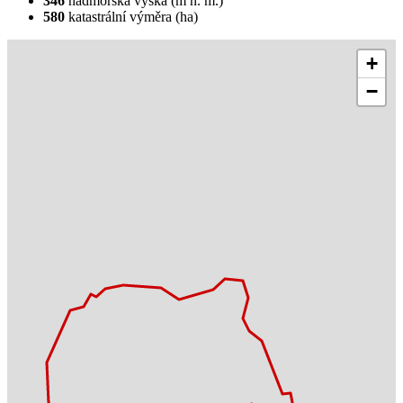
346
nadmořská výška (m n. m.)
580
katastrální výměra (ha)
+
−