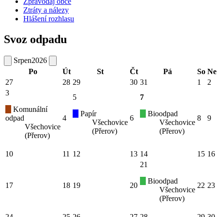
Zpravodaj obce
Ztráty a nálezy
Hlášení rozhlasu
Svoz odpadu
Srpen
2026
Po
Út
St
Čt
Pá
So
Ne
27
28
29
30
31
1
2
3
5
7
Komunální
Papír
Bioodpad
odpad
4
6
8
9
Všechovice
Všechovice
Všechovice
(Přerov)
(Přerov)
(Přerov)
10
11
12
13
14
15
16
21
Bioodpad
17
18
19
20
22
23
Všechovice
(Přerov)
24
25
26
27
28
29
30