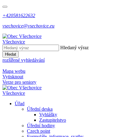
+420581622632
vsechovice@vsechovice.eu
Všechovice
Hledaný výraz
Hledat
rozšířené vyhledávání
Mapa webu
Vytisknout
Verze pro seniory
Všechovice
Úřad
Úřední deska
Vyhlášky
Zastupitelstvo
Úřední hodiny
Czech point
Formuláře, informace, svatby