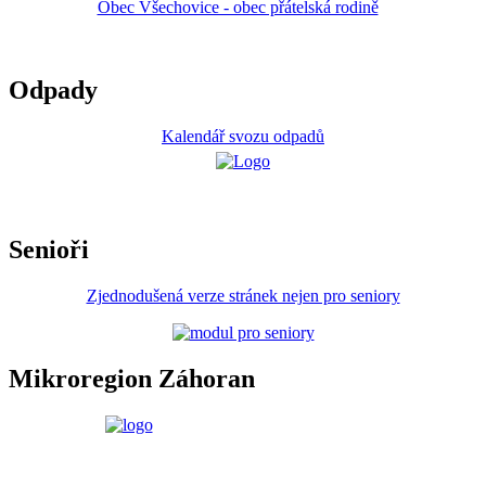
Obec Všechovice - obec přátelská rodině
Odpady
Kalendář svozu odpadů
Senioři
Zjednodušená verze stránek nejen pro seniory
Mikroregion Záhoran