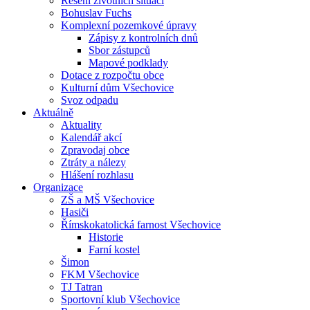
Řešení životních situací
Bohuslav Fuchs
Komplexní pozemkové úpravy
Zápisy z kontrolních dnů
Sbor zástupců
Mapové podklady
Dotace z rozpočtu obce
Kulturní dům Všechovice
Svoz odpadu
Aktuálně
Aktuality
Kalendář akcí
Zpravodaj obce
Ztráty a nálezy
Hlášení rozhlasu
Organizace
ZŠ a MŠ Všechovice
Hasiči
Římskokatolická farnost Všechovice
Historie
Farní kostel
Šimon
FKM Všechovice
TJ Tatran
Sportovní klub Všechovice