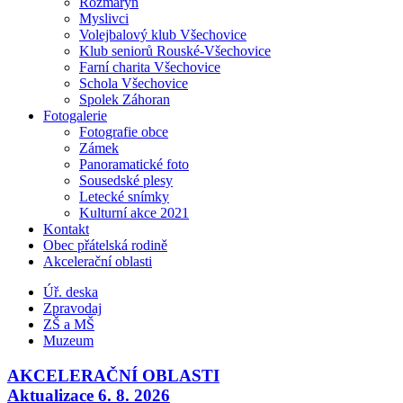
Rozmarýn
Myslivci
Volejbalový klub Všechovice
Klub seniorů Rouské-Všechovice
Farní charita Všechovice
Schola Všechovice
Spolek Záhoran
Fotogalerie
Fotografie obce
Zámek
Panoramatické foto
Sousedské plesy
Letecké snímky
Kulturní akce 2021
Kontakt
Obec přátelská rodině
Akcelerační oblasti
Úř. deska
Zpravodaj
ZŠ a MŠ
Muzeum
AKCELERAČNÍ OBLASTI
Aktualizace 6. 8. 2026