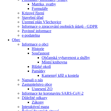
Matrika, svatby
Formuláře
Krizové řízení
Stavební úřad
Územní plán Všechovice
Informace o zpracování osobních údajů - GDPR
Povinné informace
e-podatelna
Obec
Informace o obci
Historie
Současnost
Občanská vybavenost a služby
Místní knihovna
Blízké okolí
Památky
Kamenný kříž u kostela
Napsali o nás
Zastupitelstvo obce
Usnesení ZO
Informace ke koronaviru SARS-CoV-2
Důležité odkazy
Zákony
Interaktivní mapa