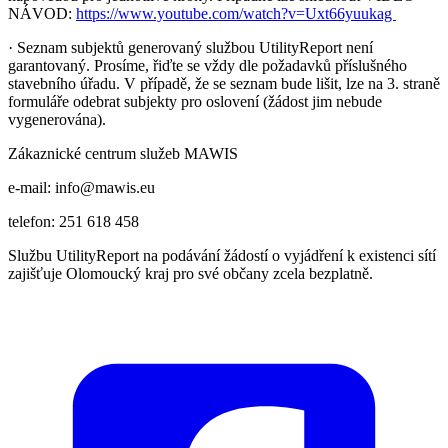
NÁVOD:
https://www.youtube.com/watch?v=Uxt66yuukag
· Seznam subjektů generovaný službou UtilityReport není
garantovaný. Prosíme, řiďte se vždy dle požadavků příslušného
stavebního úřadu. V případě, že se seznam bude lišit, lze na 3. straně
formuláře odebrat subjekty pro oslovení (žádost jim nebude
vygenerována).
Zákaznické centrum služeb MAWIS
e-mail: info@mawis.eu
telefon: 251 618 458
Službu UtilityReport na podávání žádostí o vyjádření k existenci sítí
zajišťuje Olomoucký kraj pro své občany zcela bezplatně.