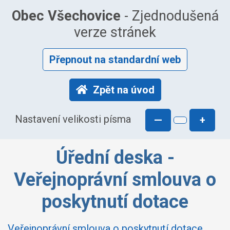
Obec Všechovice
- Zjednodušená
verze stránek
Přepnout na standardní web
Zpět na úvod
Nastavení velikosti písma
—
+
Úřední deska -
Veřejnoprávní smlouva o
poskytnutí dotace
Veřejnoprávní smlouva o poskytnutí dotace