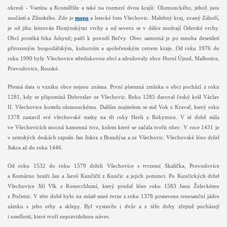
okresů - Vsetína a Kroměříže a také na rozmezí dvou krajů: Olomouckého, jehož jsou
součástí a Zlínského. Zde je
mapa
a letecké foto Všechovic. Malebný kraj, zvaný Záhoří,
je od jihu lemován Hostýnskými vrchy a od severu se v dálce modrají Oderské vrchy.
Obcí protéká řeka Juhyně; patří k povodí Bečvy. Obec samotná je po mnoha desetiletí
přirozeným hospodářským, kulturním a společenským cetrem kraje. Od roku 1976 do
roku 1990 byly Všechovice střediskovou obcí a sdružovaly obce Horní Újezd, Malhotice,
Provodovice, Rouské.
Přesná data o vzniku obce nejsou známa. První písemná zmínka o obci pochází z roku
1281, kdy se připomíná Dobroslav ze Všechovic. Roku 1285 daroval český král Václav
II. Všechovice kostelu olomouckému. Dalším majitelem se stal Vok z Kravař, který roku
1378 zastavil své všechovské statky na tři roky Herši z Rokytnice. V té době stála
ve Všechovicích mocná kamenná tvrz, kolem které se začala tvořit obec. V roce 1431 je
v zemských deskách zapsán Jan Jiskra z Brandýsa a ze Všechovic. Všechovské léno držel
Jiskra až do roku 1446.
Od roku 1532 do roku 1579 drželi Všechovice s tvrzemi Skalička, Provodovice
a Komárno bratři Jan a Jaroš Kunčičtí z Kunčic a jejich potomci. Po Kunčických držel
Všechovice Jiří Vlk z Konecchlumí, který prodal léno roku 1583 Janu Želeckému
z Počenic. V této době bylo na místě staré tvrze z roku 1378 postaveno renesanční jádro
zámku s jeho erby a sklepy. Byl vystavěn i dvůr a z téže doby zřejmě pocházejí
i usedlosti, které tvoří nepravidelnou náves.