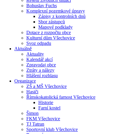
Řešení životních situací
Bohuslav Fuchs
Komplexní pozemkové úpravy
Zápisy z kontrolních dnů
Sbor zástupců
Mapové podklady
Dotace z rozpočtu obce
Kulturní dům Všechovice
Svoz odpadu
Aktuálně
Aktuality
Kalendář akcí
Zpravodaj obce
Ztráty a nálezy
Hlášení rozhlasu
Organizace
ZŠ a MŠ Všechovice
Hasiči
Římskokatolická farnost Všechovice
Historie
Farní kostel
Šimon
FKM Všechovice
TJ Tatran
Sportovní klub Všechovice