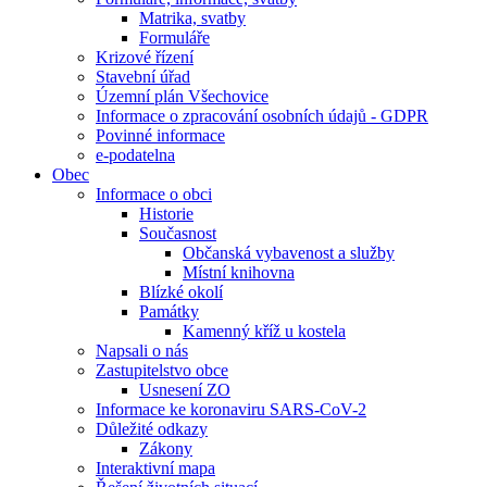
Matrika, svatby
Formuláře
Krizové řízení
Stavební úřad
Územní plán Všechovice
Informace o zpracování osobních údajů - GDPR
Povinné informace
e-podatelna
Obec
Informace o obci
Historie
Současnost
Občanská vybavenost a služby
Místní knihovna
Blízké okolí
Památky
Kamenný kříž u kostela
Napsali o nás
Zastupitelstvo obce
Usnesení ZO
Informace ke koronaviru SARS-CoV-2
Důležité odkazy
Zákony
Interaktivní mapa