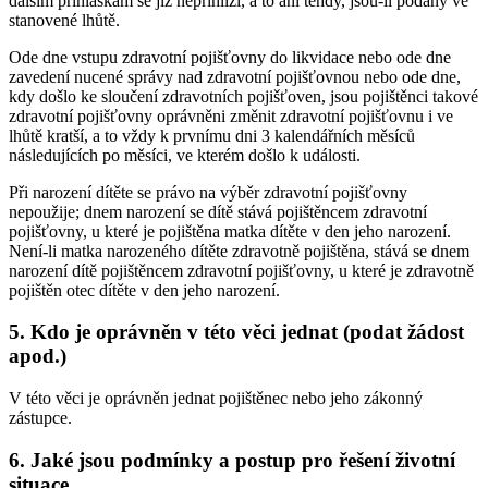
dalším přihláškám se již nepřihlíží, a to ani tehdy, jsou-li podány ve
stanovené lhůtě.
Ode dne vstupu zdravotní pojišťovny do likvidace nebo ode dne
zavedení nucené správy nad zdravotní pojišťovnou nebo ode dne,
kdy došlo ke sloučení zdravotních pojišťoven, jsou pojištěnci takové
zdravotní pojišťovny oprávněni změnit zdravotní pojišťovnu i ve
lhůtě kratší, a to vždy k prvnímu dni 3 kalendářních měsíců
následujících po měsíci, ve kterém došlo k události.
Při narození dítěte se právo na výběr zdravotní pojišťovny
nepoužije; dnem narození se dítě stává pojištěncem zdravotní
pojišťovny, u které je pojištěna matka dítěte v den jeho narození.
Není-li matka narozeného dítěte zdravotně pojištěna, stává se dnem
narození dítě pojištěncem zdravotní pojišťovny, u které je zdravotně
pojištěn otec dítěte v den jeho narození.
5. Kdo je oprávněn v této věci jednat (podat žádost
apod.)
V této věci je oprávněn jednat pojištěnec nebo jeho zákonný
zástupce.
6. Jaké jsou podmínky a postup pro řešení životní
situace