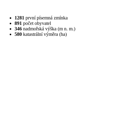
1281
první písemná zmínka
891
počet obyvatel
346
nadmořská výška (m n. m.)
580
katastrální výměra (ha)