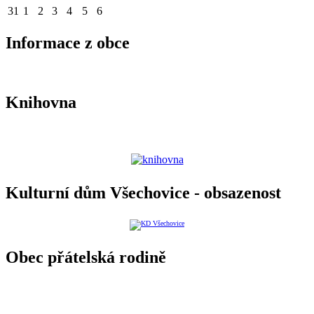
31
1
2
3
4
5
6
Informace z obce
Knihovna
Kulturní dům Všechovice - obsazenost
Obec přátelská rodině