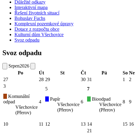
Důležité odkazy
Interaktivní mapa
Řešení životních situací
Bohuslav Fuchs
Komplexní pozemkové úpravy
Dotace z rozpočtu obce
Kulturní dům Všechovice
Svoz odpadu
Svoz odpadu
Srpen
2026
Po
Út
St
Čt
Pá
So
Ne
27
28
29
30
31
1
2
3
5
7
Komunální
Papír
Bioodpad
odpad
4
6
8
9
Všechovice
Všechovice
Všechovice
(Přerov)
(Přerov)
(Přerov)
10
11
12
13
14
15
16
21