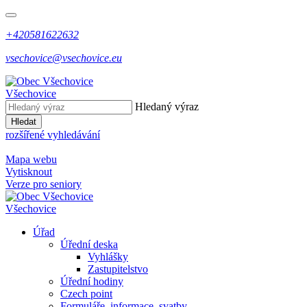
+420581622632
vsechovice@vsechovice.eu
Všechovice
Hledaný výraz
Hledat
rozšířené vyhledávání
Mapa webu
Vytisknout
Verze pro seniory
Všechovice
Úřad
Úřední deska
Vyhlášky
Zastupitelstvo
Úřední hodiny
Czech point
Formuláře, informace, svatby