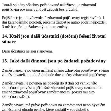
Jsou-li splněny všechny požadované náležitosti, je zdravotní
pojišťovna povinna vyhovět žádosti bez průtahů.
Pojištěnec je u nově zvolené zdravotní pojišťovny registrován k 1.
dni kalendářního pololetí, přičemž žádost je nutno podat nejpozději
3 měsíce před požadovaným dnem změny.
14. Kteří jsou další účastníci (dotčení) řešení životní
situace
Další účastníci nejsou stanoveni.
15. Jaké další činnosti jsou po žadateli požadovány
Zaměstnanec je povinen nahlásit změnu zdravotní pojišťovny svému
zaměstnavateli, a to do 8 dnů ode dne změny zdravotní pojišťovny.
Zaměstnavatel je povinen nejpozději do 8 dnů od vzniku této
skutečnosti provést u příslušné zdravotní pojišťovny oznámení o
změně zdravotní pojišťovny zaměstnancem (pokud mu tuto
skutečnost sdělil).
Zaměstnavatel má právo požadovat na zaměstnanci nebo bývalém
zaměstnanci úhradu penále, které zaplatil v souvislosti s