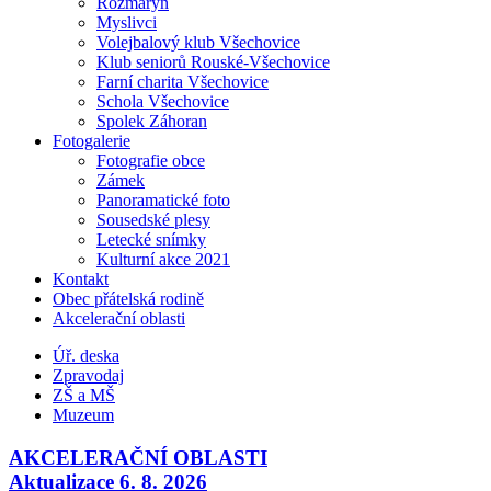
Rozmarýn
Myslivci
Volejbalový klub Všechovice
Klub seniorů Rouské-Všechovice
Farní charita Všechovice
Schola Všechovice
Spolek Záhoran
Fotogalerie
Fotografie obce
Zámek
Panoramatické foto
Sousedské plesy
Letecké snímky
Kulturní akce 2021
Kontakt
Obec přátelská rodině
Akcelerační oblasti
Úř. deska
Zpravodaj
ZŠ a MŠ
Muzeum
AKCELERAČNÍ OBLASTI
Aktualizace 6. 8. 2026