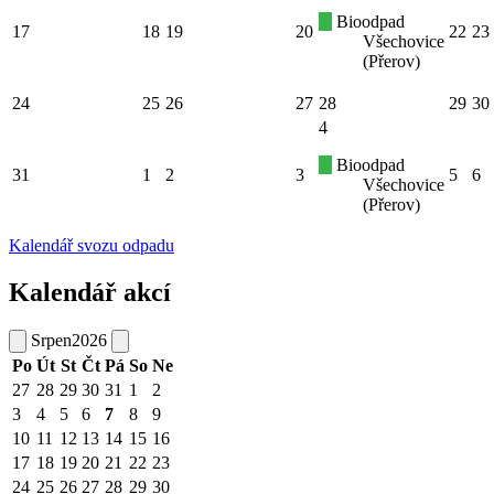
Bioodpad
17
18
19
20
22
23
Všechovice
(Přerov)
24
25
26
27
28
29
30
4
Bioodpad
31
1
2
3
5
6
Všechovice
(Přerov)
Kalendář svozu odpadu
Kalendář akcí
Srpen
2026
Po
Út
St
Čt
Pá
So
Ne
27
28
29
30
31
1
2
3
4
5
6
7
8
9
10
11
12
13
14
15
16
17
18
19
20
21
22
23
24
25
26
27
28
29
30