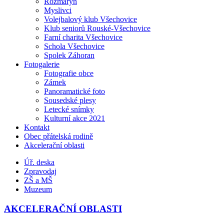
Rozmarýn
Myslivci
Volejbalový klub Všechovice
Klub seniorů Rouské-Všechovice
Farní charita Všechovice
Schola Všechovice
Spolek Záhoran
Fotogalerie
Fotografie obce
Zámek
Panoramatické foto
Sousedské plesy
Letecké snímky
Kulturní akce 2021
Kontakt
Obec přátelská rodině
Akcelerační oblasti
Úř. deska
Zpravodaj
ZŠ a MŠ
Muzeum
AKCELERAČNÍ OBLASTI