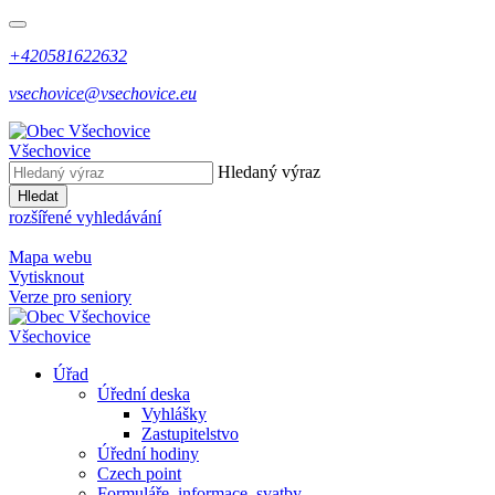
+420581622632
vsechovice@vsechovice.eu
Všechovice
Hledaný výraz
Hledat
rozšířené vyhledávání
Mapa webu
Vytisknout
Verze pro seniory
Všechovice
Úřad
Úřední deska
Vyhlášky
Zastupitelstvo
Úřední hodiny
Czech point
Formuláře, informace, svatby