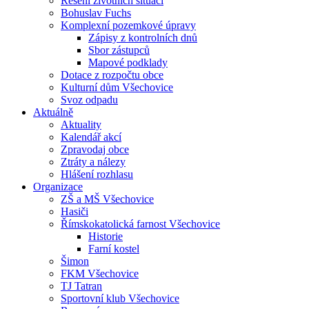
Řešení životních situací
Bohuslav Fuchs
Komplexní pozemkové úpravy
Zápisy z kontrolních dnů
Sbor zástupců
Mapové podklady
Dotace z rozpočtu obce
Kulturní dům Všechovice
Svoz odpadu
Aktuálně
Aktuality
Kalendář akcí
Zpravodaj obce
Ztráty a nálezy
Hlášení rozhlasu
Organizace
ZŠ a MŠ Všechovice
Hasiči
Římskokatolická farnost Všechovice
Historie
Farní kostel
Šimon
FKM Všechovice
TJ Tatran
Sportovní klub Všechovice