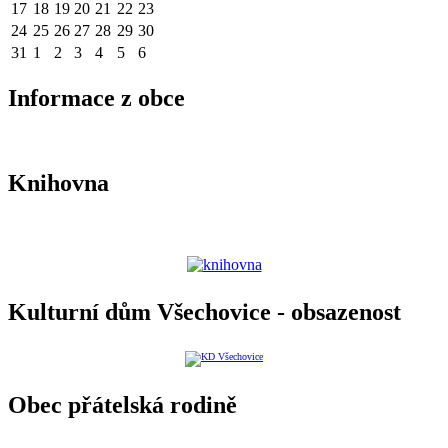
17
18
19
20
21
22
23
24
25
26
27
28
29
30
31
1
2
3
4
5
6
Informace z obce
Knihovna
Kulturní dům Všechovice - obsazenost
Obec přátelská rodině