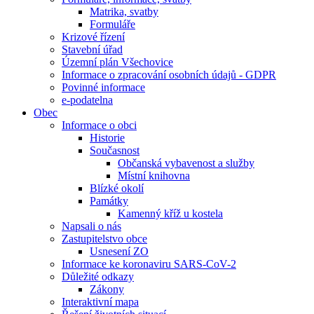
Matrika, svatby
Formuláře
Krizové řízení
Stavební úřad
Územní plán Všechovice
Informace o zpracování osobních údajů - GDPR
Povinné informace
e-podatelna
Obec
Informace o obci
Historie
Současnost
Občanská vybavenost a služby
Místní knihovna
Blízké okolí
Památky
Kamenný kříž u kostela
Napsali o nás
Zastupitelstvo obce
Usnesení ZO
Informace ke koronaviru SARS-CoV-2
Důležité odkazy
Zákony
Interaktivní mapa