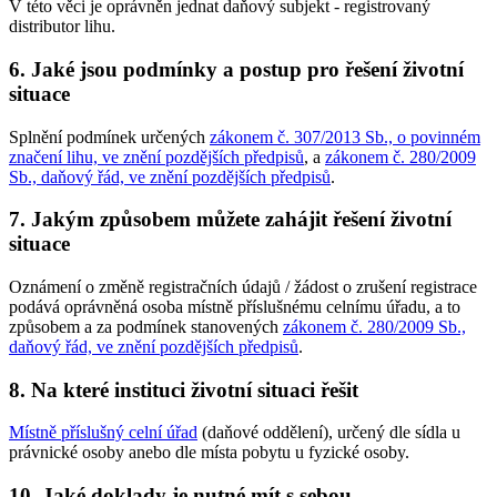
V této věci je oprávněn jednat daňový subjekt - registrovaný
distributor lihu.
6. Jaké jsou podmínky a postup pro řešení životní
situace
Splnění podmínek určených
zákonem č. 307/2013 Sb., o povinném
značení lihu, ve znění pozdějších předpisů
, a
zákonem č. 280/2009
Sb., daňový řád, ve znění pozdějších předpisů
.
7. Jakým způsobem můžete zahájit řešení životní
situace
Oznámení o změně registračních údajů / žádost o zrušení registrace
podává oprávněná osoba místně příslušnému celnímu úřadu, a to
způsobem a za podmínek stanovených
zákonem č. 280/2009 Sb.,
daňový řád, ve znění pozdějších předpisů
.
8. Na které instituci životní situaci řešit
Místně příslušný celní úřad
(daňové oddělení), určený dle sídla u
právnické osoby anebo dle místa pobytu u fyzické osoby.
10. Jaké doklady je nutné mít s sebou