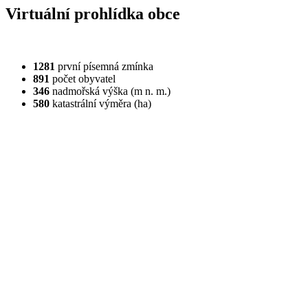
Virtuální prohlídka obce
1281
první písemná zmínka
891
počet obyvatel
346
nadmořská výška (m n. m.)
580
katastrální výměra (ha)