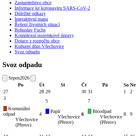
Zastupitelstvo obce
Informace ke koronaviru SARS-CoV-2
Důležité odkazy
Interaktivní mapa
Řešení životních situací
Bohuslav Fuchs
Komplexní pozemkové úpravy
Dotace z rozpočtu obce
Kulturní dům Všechovice
Svoz odpadu
Svoz odpadu
Srpen
2026
Po
Út
St
Čt
Pá
So
Ne
27
28
29
30
31
1
2
3
5
7
Komunální
Papír
Bioodpad
odpad
4
6
8
9
Všechovice
Všechovice
Všechovice
(Přerov)
(Přerov)
(Přerov)