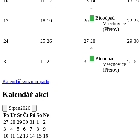
10
11
12
13
14
15
16
21
Bioodpad
17
18
19
20
22
23
Všechovice
(Přerov)
24
25
26
27
28
29
30
4
Bioodpad
31
1
2
3
5
6
Všechovice
(Přerov)
Kalendář svozu odpadu
Kalendář akcí
Srpen
2026
Po
Út
St
Čt
Pá
So
Ne
27
28
29
30
31
1
2
3
4
5
6
7
8
9
10
11
12
13
14
15
16