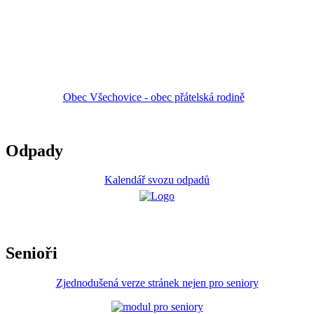
Obec Všechovice - obec přátelská rodině
Odpady
Kalendář svozu odpadů
Senioři
Zjednodušená verze stránek nejen pro seniory