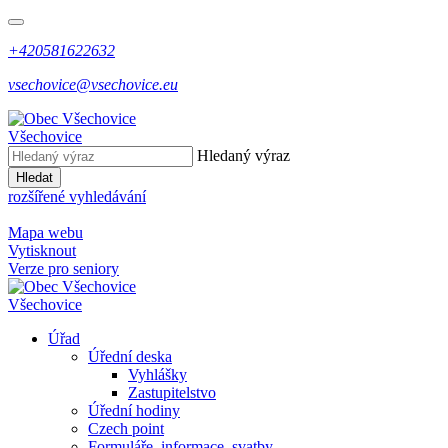
+420581622632
vsechovice@vsechovice.eu
Všechovice
Hledaný výraz
Hledat
rozšířené vyhledávání
Mapa webu
Vytisknout
Verze pro seniory
Všechovice
Úřad
Úřední deska
Vyhlášky
Zastupitelstvo
Úřední hodiny
Czech point
Formuláře, informace, svatby