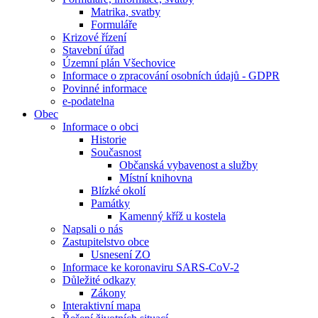
Matrika, svatby
Formuláře
Krizové řízení
Stavební úřad
Územní plán Všechovice
Informace o zpracování osobních údajů - GDPR
Povinné informace
e-podatelna
Obec
Informace o obci
Historie
Současnost
Občanská vybavenost a služby
Místní knihovna
Blízké okolí
Památky
Kamenný kříž u kostela
Napsali o nás
Zastupitelstvo obce
Usnesení ZO
Informace ke koronaviru SARS-CoV-2
Důležité odkazy
Zákony
Interaktivní mapa