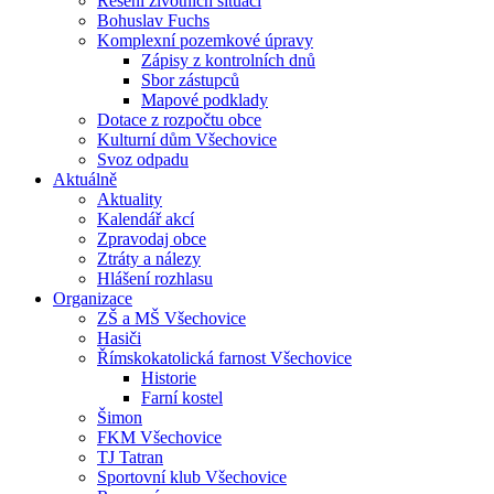
Řešení životních situací
Bohuslav Fuchs
Komplexní pozemkové úpravy
Zápisy z kontrolních dnů
Sbor zástupců
Mapové podklady
Dotace z rozpočtu obce
Kulturní dům Všechovice
Svoz odpadu
Aktuálně
Aktuality
Kalendář akcí
Zpravodaj obce
Ztráty a nálezy
Hlášení rozhlasu
Organizace
ZŠ a MŠ Všechovice
Hasiči
Římskokatolická farnost Všechovice
Historie
Farní kostel
Šimon
FKM Všechovice
TJ Tatran
Sportovní klub Všechovice