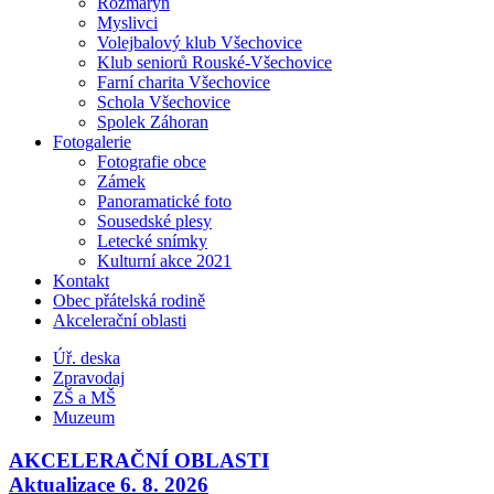
Rozmarýn
Myslivci
Volejbalový klub Všechovice
Klub seniorů Rouské-Všechovice
Farní charita Všechovice
Schola Všechovice
Spolek Záhoran
Fotogalerie
Fotografie obce
Zámek
Panoramatické foto
Sousedské plesy
Letecké snímky
Kulturní akce 2021
Kontakt
Obec přátelská rodině
Akcelerační oblasti
Úř. deska
Zpravodaj
ZŠ a MŠ
Muzeum
AKCELERAČNÍ OBLASTI
Aktualizace 6. 8. 2026