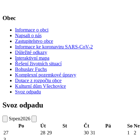
Obec
Informace o obci
Napsali o nás
Zastupitelstvo obce
Informace ke koronaviru SARS-CoV-2
Důležité odkazy
Interaktivní mapa
Řešení životních situací
Bohuslav Fuchs
Komplexní pozemkové úpravy
Dotace z rozpočtu obce
Kulturní dům Všechovice
Svoz odpadu
Svoz odpadu
Srpen
2026
Po
Út
St
Čt
Pá
So
Ne
27
28
29
30
31
1
2
3