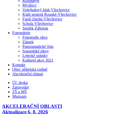
Rozmarýn
Myslivci
Volejbalový klub Všechovice
Klub seniorů Rouské-Všechovice
Farní charita Všechovice
Schola Všechovice
Spolek Záhoran
Fotogalerie
Fotografie obce
Zámek
Panoramatické foto
Sousedské plesy
Letecké snímky
Kulturní akce 2021
Kontakt
Obec přátelská rodině
Akcelerační oblasti
Úř. deska
Zpravodaj
ZŠ a MŠ
Muzeum
AKCELERAČNÍ OBLASTI
Aktualizace 6. 8. 2026