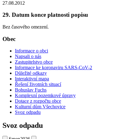
27.08.2012
29. Datum konce platnosti popisu
Bez časového omezení.
Obec
Informace o obci
Napsali o nás
Zastupitelstvo obce
Informace ke koronaviru SARS-CoV-2
Důležité odkazy
Interaktivní mapa
Řešení životních situací
Bohuslav Fuchs
Komplexní pozemkové úpravy
Dotace z rozpočtu obce
Kulturní dům Všechovice
Svoz odpadu
Svoz odpadu
Srpen
2026