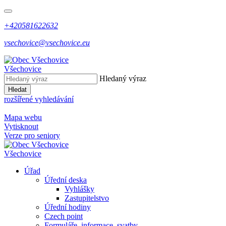
+420581622632
vsechovice@vsechovice.eu
Všechovice
Hledaný výraz
Hledat
rozšířené vyhledávání
Mapa webu
Vytisknout
Verze pro seniory
Všechovice
Úřad
Úřední deska
Vyhlášky
Zastupitelstvo
Úřední hodiny
Czech point
Formuláře, informace, svatby