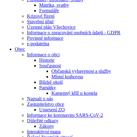
Matrika, svatby
Formuláře
Krizové řízení
Stavební úřad
Územní plán Všechovice
Informace o zpracování osobních údajů - GDPR
Povinné informace
e-podatelna
Obec
Informace o obci
Historie
Současnost
Občanská vybavenost a služby
Místní knihovna
Blízké okolí
Památky
Kamenný kříž u kostela
Napsali o nás
Zastupitelstvo obce
Usnesení ZO
Informace ke koronaviru SARS-CoV-2
Důležité odkazy
Zákony
Interaktivní mapa