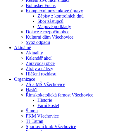
Řešení životních situací
Bohuslav Fuchs
Komplexní pozemkové úpravy
Zápisy z kontrolních dnů
Sbor zástupců
Mapové podklady
Dotace z rozpočtu obce
Kulturní dům Všechovice
Svoz odpadu
Aktuálně
Aktuality
Kalendář akcí
Zpravodaj obce
Ztráty a nálezy
Hlášení rozhlasu
Organizace
ZŠ a MŠ Všechovice
Hasiči
Římskokatolická farnost Všechovice
Historie
Farní kostel
Šimon
FKM Všechovice
TJ Tatran
Sportovní klub Všechovice