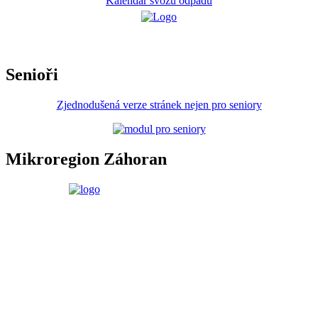
Kalendář svozu odpadů
Senioři
Zjednodušená verze stránek nejen pro seniory
Mikroregion Záhoran