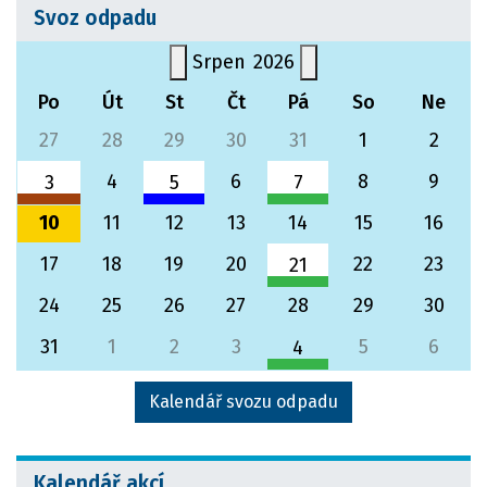
Svoz odpadu
Srpen
2026
Po
Út
St
Čt
Pá
So
Ne
27
28
29
30
31
1
2
4
6
8
9
3
5
7
Komunální odpad
Papír
Bioodpad
10
11
12
13
14
15
16
Všechovice (Přerov)
Všechovice (Přerov)
Všechovice (Přerov)
17
18
19
20
22
23
21
Bioodpad
24
25
26
27
28
29
30
Všechovice (Přerov)
31
1
2
3
5
6
4
Bioodpad
Kalendář svozu odpadu
Všechovice (Přerov)
Kalendář akcí