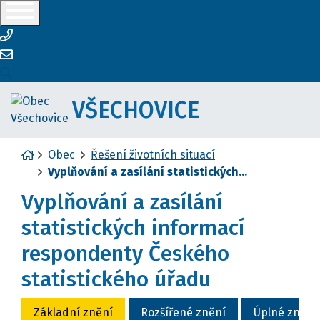
+420581622632
vsechovice@vsechovice.eu
VŠECHOVICE
Úvodní stránka
Obec
Řešení životních situací
Vyplňování a zasílání statistických...
Vyplňování a zasílání
statistických informací
respondenty Českého
statistického úřadu
Základní znění
Rozšířené znění
Úplné znění